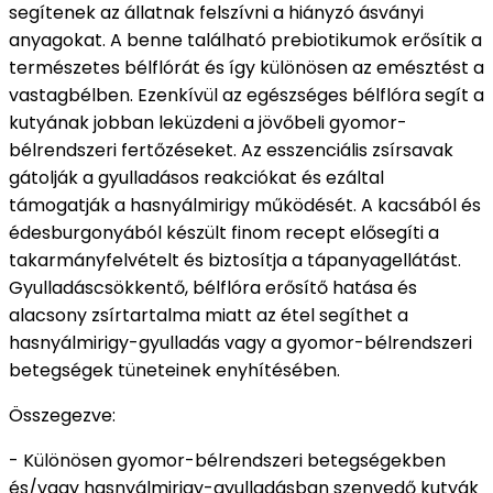
segítenek az állatnak felszívni a hiányzó ásványi
anyagokat.
A benne található prebiotikumok erősítik a
természetes bélflórát és így különösen az emésztést a
vastagbélben.
Ezenkívül az egészséges bélflóra segít a
kutyának jobban leküzdeni a jövőbeli gyomor-
bélrendszeri fertőzéseket.
Az esszenciális zsírsavak
gátolják a gyulladásos reakciókat és ezáltal
támogatják a hasnyálmirigy működését.
A kacsából és
édesburgonyából készült finom recept elősegíti a
takarmányfelvételt és biztosítja a tápanyagellátást.
Gyulladáscsökkentő, bélflóra erősítő hatása és
alacsony zsírtartalma miatt az étel segíthet a
hasnyálmirigy-gyulladás vagy a gyomor-bélrendszeri
betegségek tüneteinek enyhítésében.
Összegezve:
- Különösen gyomor-bélrendszeri betegségekben
és/vagy hasnyálmirigy-gyulladásban szenvedő kutyák