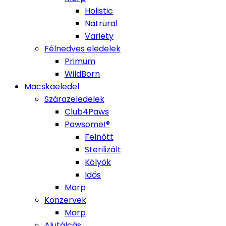
Holistic
Natrural
Variety
Félnedves eledelek
Primum
WildBorn
Macskaeledel
Szárazeledelek
Club4Paws
Pawsome!®
Felnőtt
Sterilizált
Kölyök
Idős
Marp
Konzervek
Marp
Alutálcás