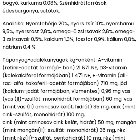
bogyó, kurkuma 0,08%.
Szénhidrátforrások:
édesburgonya, sütőtök.
Analitika:
Nyersfehérje 20%, nyers zsír 10%, nyershamu
9,5%, nyersrost 2,8%, omega-6 zsírsavak 2,8%, omega-
3 zsírsavak 0,5%, kalcium 1,3%, foszfor 0,9%, kálium 0,8%,
nátrium 0,4 %.
Tápanyag-adalékanyagok kg-onként: A-vitamin
(retinil-acetát formájá- ban) 21 871 NE, D3-vitamin
(kolekalciferol formájában) 1 471 NE, E-vitamin (all-
rac-alfa-tokoferil-acetát formájában) 710 mg, jód
(kalcium-jodát formájában, vízmentes) 0,96 mg vas
(vas (II)-szulfát, monohidrát formájában) 60 mg, vas
(mint vas (II) aminosav kelát, hidrát) 35 mg, cink (mint
cink-szulfát, monohidrát) 100 mg,
cink (mint aminosav cink kelát, hidrát) 50 mg, mangán
(mint mangán(II)-szulfát-monohidrát) 36 mg, réz
(mint réz(II)-szulfát, pentahidrát) 10 mg, réz (mint