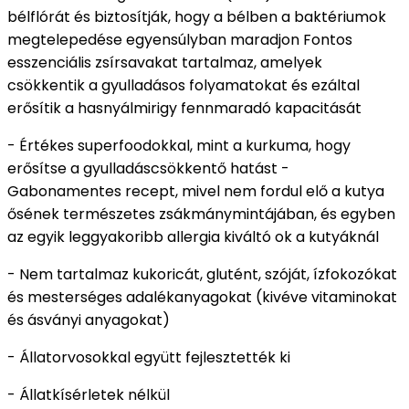
bélflórát és biztosítják, hogy a bélben a baktériumok
megtelepedése egyensúlyban maradjon
Fontos
esszenciális zsírsavakat tartalmaz, amelyek
csökkentik a gyulladásos folyamatokat és ezáltal
erősítik a hasnyálmirigy fennmaradó kapacitását
- Értékes superfoodokkal, mint a kurkuma, hogy
erősítse a gyulladáscsökkentő hatást
-
Gabonamentes recept, mivel nem fordul elő a kutya
ősének természetes zsákmánymintájában, és egyben
az egyik leggyakoribb allergia kiváltó ok a kutyáknál
- Nem tartalmaz kukoricát, glutént, szóját, ízfokozókat
és mesterséges adalékanyagokat (kivéve vitaminokat
és ásványi anyagokat)
- Állatorvosokkal együtt fejlesztették ki
- Állatkísérletek nélkül