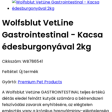
Wolfsblut VetLine
Gastrointestinal - Kacsa
édesburgonyával 2kg
Cikkszám:
WB786541
Feltétel:
Új termék
Gyártó:
Premium Pet Products
A Wolfsblut VetLine GASTROINTESTINAL teljes értékű
diétás eledel felnőtt kutyák számára a bélrendszeri
felszívódási zavarok enyhítésére, az elégtelen
emésztés vagy a krónikus hasnyálmirigy-elégtelenség