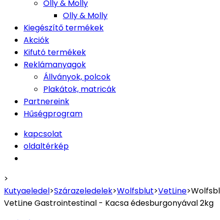
Olly & Molly
Olly & Molly
Kiegészítő termékek
Akciók
Kifutó termékek
Reklámanyagok
Állványok, polcok
Plakátok, matricák
Partnereink
Hűségprogram
kapcsolat
oldaltérkép
>
Kutyaeledel
>
Szárazeledelek
>
Wolfsblut
>
VetLine
>
Wolfsbl
VetLine Gastrointestinal - Kacsa édesburgonyával 2kg