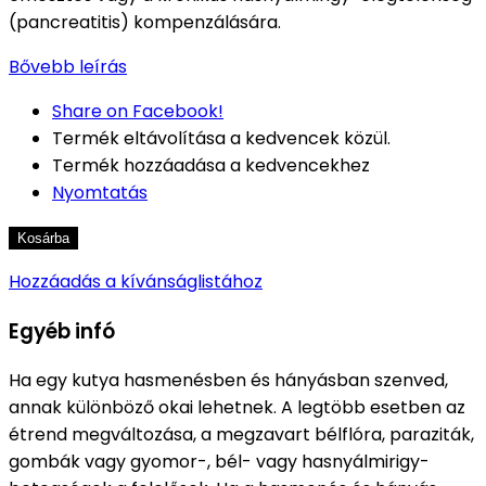
(pancreatitis) kompenzálására.
Bővebb leírás
Share on Facebook!
Termék eltávolítása a kedvencek közül.
Termék hozzáadása a kedvencekhez
Nyomtatás
Kosárba
Hozzáadás a kívánságlistához
Egyéb infó
Ha egy kutya hasmenésben és hányásban szenved,
annak különböző okai lehetnek.
A legtöbb esetben az
étrend megváltozása, a megzavart bélflóra, paraziták,
gombák vagy gyomor-, bél- vagy hasnyálmirigy-