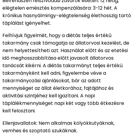
Bélrendszeri felszívódási zavarok esetén: 12 hétig,
elégtelen emésztés kompenzálására: 3-12 hét.
A
krónikus hasnyálmirigy-elégtelenség élethosszig tartó
táplálást igényelhet.
Felhívjuk figyelmét, hogy a diétás teljes értékű
takarmány csak támogatja az állatorvosi kezelést, de
nem helyettesítheti azt.
Használat előtt és az etetési
idő meghosszabbítása előtt javasolt állatorvos
tanácsát kikérni.
A diétás takarmányt teljes értékű
takarmányként kell adni, figyelembe véve a
takarmányozási ajánlásokat, bár az adott
mennyiséget az állat életkorához, fajtájához és
aktivitási szintjéhez kell igazítani.
A napi
táplálékmennyiséget napi két vagy több étkezésre
kell felosztani.
Ellenjavallatok:
Nem alkalmas kölyökkutyáknak,
vemhes és szoptató szukáknak.