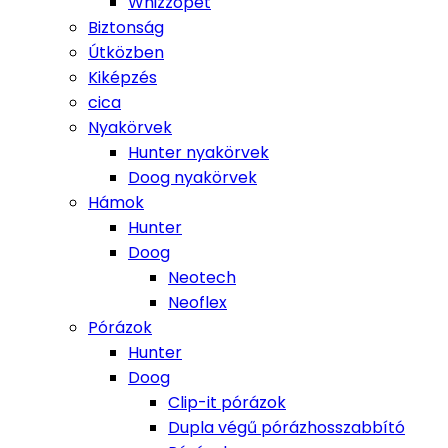
Whizzopet
Biztonság
Útközben
Kiképzés
cica
Nyakörvek
Hunter nyakörvek
Doog nyakörvek
Hámok
Hunter
Doog
Neotech
Neoflex
Pórázok
Hunter
Doog
Clip-it pórázok
Dupla végű pórázhosszabbító