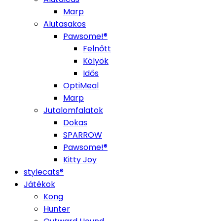
Marp
Alutasakos
Pawsome!®
Felnőtt
Kölyök
Idős
OptiMeal
Marp
Jutalomfalatok
Dokas
SPARROW
Pawsome!®
Kitty Joy
stylecats®
Játékok
Kong
Hunter