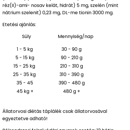
réz(II)-ami- nosav kelát, hidrát) 5 mg, szelén (mint
nátrium szelenit) 0,23 mg, DL-me tionin 3000 mg.
Etetési ajánlás:
Súly Mennyiség/nap
1 - 5 kg
30 - 90 g
5 - 15 kg
90 - 210 g
15 - 25 kg
210 - 310 g
25 - 35 kg
310 - 390 g
35 - 45
390 - 480 g
45 kg +
480 g +
Állatorvosi diétás táplálék csak állatorvosával
egyeztetve adható!