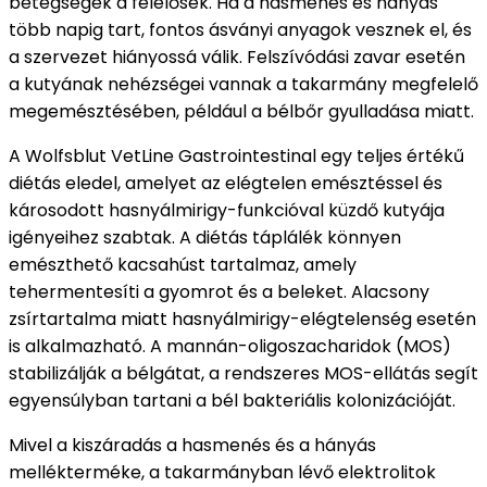
betegségek a felelősek.
Ha a hasmenés és hányás
több napig tart, fontos ásványi anyagok vesznek el, és
a szervezet hiányossá válik.
Felszívódási zavar esetén
a kutyának nehézségei vannak a takarmány megfelelő
megemésztésében, például a bélbőr gyulladása miatt.
A Wolfsblut VetLine Gastrointestinal egy teljes értékű
diétás eledel, amelyet az elégtelen emésztéssel és
károsodott hasnyálmirigy-funkcióval küzdő kutyája
igényeihez szabtak.
A diétás táplálék könnyen
emészthető kacsahúst tartalmaz, amely
tehermentesíti a gyomrot és a beleket.
Alacsony
zsírtartalma miatt hasnyálmirigy-elégtelenség esetén
is alkalmazható.
A mannán-oligoszacharidok (MOS)
stabilizálják a bélgátat, a rendszeres MOS-ellátás segít
egyensúlyban tartani a bél bakteriális kolonizációját.
Mivel a kiszáradás a hasmenés és a hányás
mellékterméke, a takarmányban lévő elektrolitok