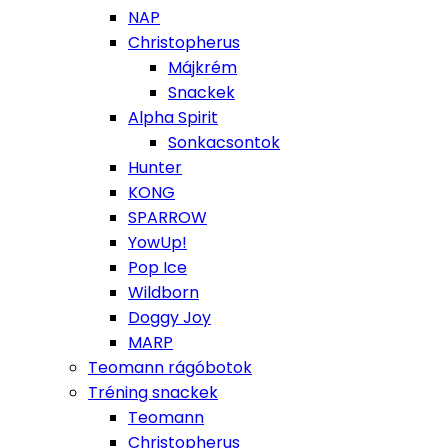
NAP
Christopherus
Májkrém
Snackek
Alpha Spirit
Sonkacsontok
Hunter
KONG
SPARROW
YowUp!
Pop Ice
Wildborn
Doggy Joy
MARP
Teomann rágóbotok
Tréning snackek
Teomann
Christopherus