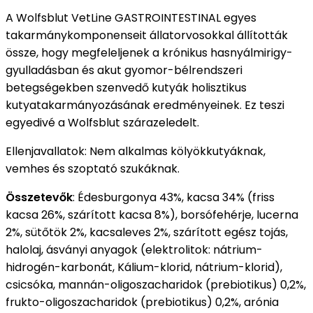
A Wolfsblut VetLine GASTROINTESTINAL egyes
takarmánykomponenseit állatorvosokkal állították
össze, hogy megfeleljenek a krónikus hasnyálmirigy-
gyulladásban és akut gyomor-bélrendszeri
betegségekben szenvedő kutyák holisztikus
kutyatakarmányozásának eredményeinek.
Ez teszi
egyedivé a Wolfsblut szárazeledelt.
Ellenjavallatok:
Nem alkalmas kölyökkutyáknak,
vemhes és szoptató szukáknak.
Összetevők
:
Édesburgonya 43%, kacsa 34% (friss
kacsa 26%, szárított kacsa 8%), borsófehérje, lucerna
2%, sütőtök 2%, kacsaleves 2%, szárított egész tojás,
halolaj, ásványi anyagok (elektrolitok: nátrium-
hidrogén-karbonát, Kálium-klorid, nátrium-klorid),
csicsóka, mannán-oligoszacharidok (prebiotikus) 0,2%,
frukto-oligoszacharidok (prebiotikus) 0,2%, arónia