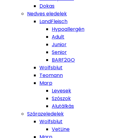
Dokas
Nedves eledelek
LandFleisch
Hypoallergén
Adult
Junior
Senior
BARF2GO
Wolfsblut
Teomann
Marp
Levesek
Szószok
Alutálkás
Szárazeledelek
Wolfsblut
VetLine
Marp