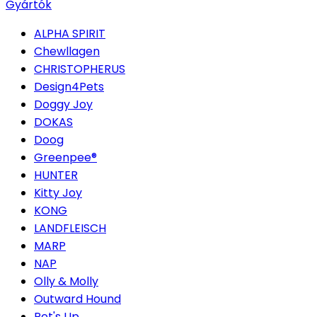
Gyártók
ALPHA SPIRIT
Chewllagen
CHRISTOPHERUS
Design4Pets
Doggy Joy
DOKAS
Doog
Greenpee®
HUNTER
Kitty Joy
KONG
LANDFLEISCH
MARP
NAP
Olly & Molly
Outward Hound
Pet's Up