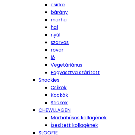
csirke
bárány
marha
hal
nyúl
szarvas
rovar
ló
Vegetáriánus
Fagyasztva szárított
Snackies
Csíkok
Kockák
Stickek
CHEWLLAGEN
Marhahúsos kollagének
Ízesített kollagének
SLOOFIE