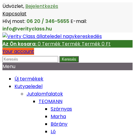
Üdvözlet,
Bejelentkezés
Kapcsolat
Hívj most:
06 20 / 346-5655
E-mail:
info@verityclass.hu
Az Ön kosara:
0
Termék
Termék
Termék
0 Ft‎
Your account
Keresés
Menu
Új termékek
Kutyaeledel
Jutalomfalatok
TEOMANN
Szárnyas
Marha
Bárány
Ló