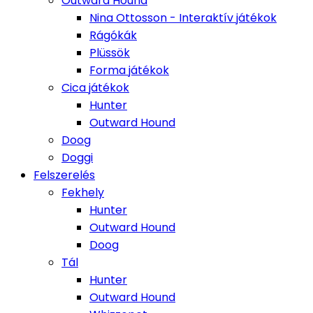
Outward Hound
Nina Ottosson - Interaktív játékok
Rágókák
Plüssök
Forma játékok
Cica játékok
Hunter
Outward Hound
Doog
Doggi
Felszerelés
Fekhely
Hunter
Outward Hound
Doog
Tál
Hunter
Outward Hound