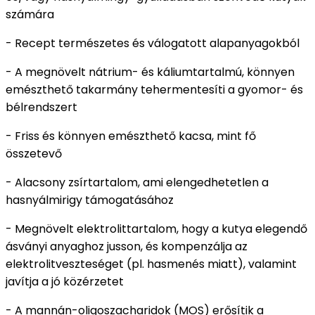
számára
- Recept természetes és válogatott alapanyagokból
-
A megnövelt nátrium- és káliumtartalmú, könnyen
emészthető takarmány tehermentesíti a gyomor- és
bélrendszert
- Friss és könnyen emészthető kacsa, mint fő
összetevő
-
Alacsony zsírtartalom, ami elengedhetetlen a
hasnyálmirigy támogatásához
-
Megnövelt elektrolittartalom, hogy a kutya elegendő
ásványi anyaghoz jusson, és kompenzálja az
elektrolitveszteséget (pl. hasmenés miatt), valamint
javítja a jó közérzetet
- A mannán-oligoszacharidok (MOS) erősítik a