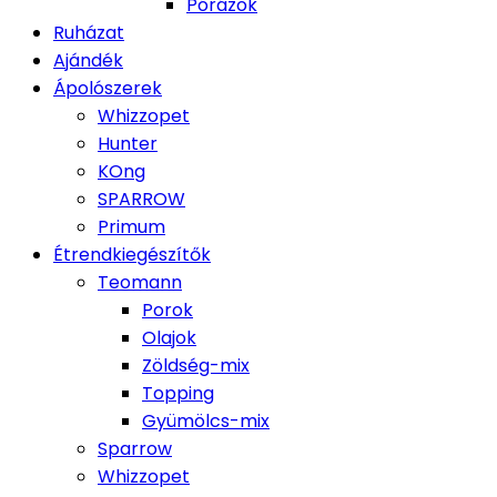
Pórázok
Ruházat
Ajándék
Ápolószerek
Whizzopet
Hunter
KOng
SPARROW
Primum
Étrendkiegészítők
Teomann
Porok
Olajok
Zöldség-mix
Topping
Gyümölcs-mix
Sparrow
Whizzopet