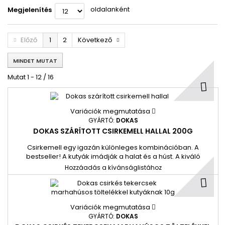
oldalanként
Megjelenítés
Előző
1
2
Következő
MINDET MUTAT
Mutat 1 - 12 / 16
Variációk megmutatása
GYÁRTÓ:
DOKAS
DOKAS SZÁRÍTOTT CSIRKEMELL HALLAL 200G
Csirkemell egy igazán különleges kombinációban. A
bestseller! A kutyák imádják a halat és a húst. A kiváló
minőségű alapanyagok, mint például a csirkemellfilé és a hal
Hozzáadás a kívánságlistához
(szardella), adják ennek a különösen népszerű csemegének
a receptjét. 1#=6db Visszazárható tasakban.
Variációk megmutatása
GYÁRTÓ:
DOKAS