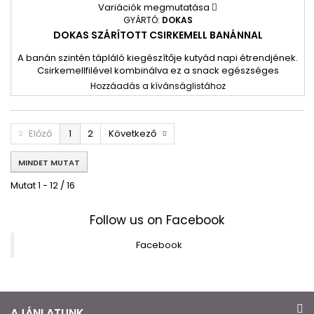
Variációk megmutatása
GYÁRTÓ:
DOKAS
DOKAS SZÁRÍTOTT CSIRKEMELL BANÁNNAL
A banán szintén tápláló kiegészítője kutyád napi étrendjének.
Csirkemellfilével kombinálva ez a snack egészséges
jutalomfalat az étkezések között. 1#=8db
Hozzáadás a kívánságlistához
Előző
1
2
Következő
MINDET MUTAT
Mutat 1 - 12 / 16
Follow us on Facebook
Facebook
AJÁNLATUNK