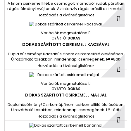
A finom csirkemellfilébe csomagolt marhabőr rudak páratlan
rágási élményt nyújtanak. Az intenzív rágás erősíti az izmokat,
a rágórudak pedig a napi fogápolást is támogatják. 1#=9db
Hozzáadás a kívánságlistához
Variációk megmutatása
GYÁRTÓ:
DOKAS
DOKAS SZÁRÍTOTT CSIRKEMELL KACSÁVAL
Dupla húsélmény! Kacsahús, finom csirkemellfilé ölelésében.
Újrazárható tasakban, mindennapi csemegének. 1#=8db
Hozzáadás a kívánságlistához
Variációk megmutatása
GYÁRTÓ:
DOKAS
DOKAS SZÁRÍTOTT CSIRKEMELL MÁJJAL
Dupla húsélmény! Csirkemáj, finom csirkemellfilé ölelésében.
Újrazárható tasakban, mindennapi csemegének. 1#=8db
Hozzáadás a kívánságlistához