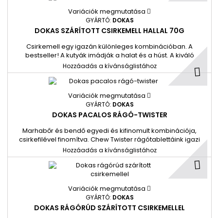
Variációk megmutatása
GYÁRTÓ:
DOKAS
DOKAS SZÁRÍTOTT CSIRKEMELL HALLAL 70G
Csirkemell egy igazán különleges kombinációban. A
bestseller! A kutyák imádják a halat és a húst. A kiváló
minőségű alapanyagok, mint például a csirkemellfilé és a hal
Hozzáadás a kívánságlistához
(szardella), adják ennek a különösen népszerű csemegének
a receptjét. 1#=8db Visszazárható tasakban.
Variációk megmutatása
GYÁRTÓ:
DOKAS
DOKAS PACALOS RÁGÓ-TWISTER
Marhabőr és bendő egyedi és kifinomult kombinációja,
csirkefilével finomítva. Chew Twister rágótablettáink igazi
rágási élményt nyújtanak. Az intenzív rágás erősíti a
Hozzáadás a kívánságlistához
rágóizmokat, és támogathatja kedvence napi fogápolását.
1#=9db
Variációk megmutatása
GYÁRTÓ:
DOKAS
DOKAS RÁGÓRÚD SZÁRÍTOTT CSIRKEMELLEL