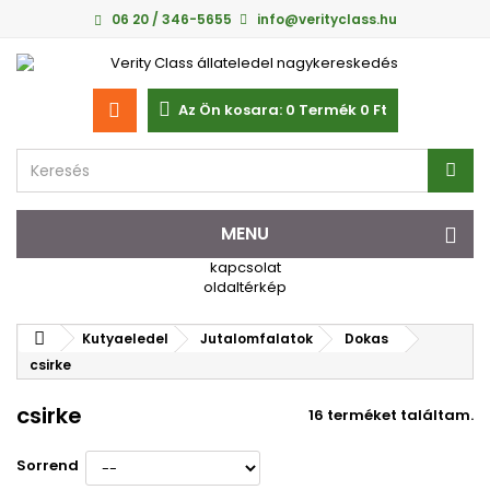
06 20 / 346-5655
info@verityclass.hu
Az Ön kosara:
0
Termék
0 Ft‎
MENU
kapcsolat
oldaltérkép
Kutyaeledel
Jutalomfalatok
Dokas
csirke
csirke
16 terméket találtam.
Sorrend