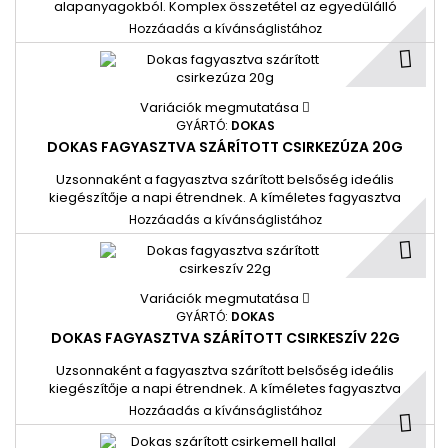
alapanyagokból. Komplex összetétel az egyedülálló
nassolási élményért. 100% íz és tápanyagtartalom a liofilizált
Hozzáadás a kívánságlistához
elkészítésnek köszönhetően. 1#=8db
Variációk megmutatása
GYÁRTÓ:
DOKAS
DOKAS FAGYASZTVA SZÁRÍTOTT CSIRKEZÚZA 20G
Uzsonnaként a fagyasztva szárított belsőség ideális
kiegészítője a napi étrendnek. A kíméletes fagyasztva
szárításnak köszönhetően az íz és a tápanyagok 100%-ban
Hozzáadás a kívánságlistához
megmaradnak. 1#7db
Variációk megmutatása
GYÁRTÓ:
DOKAS
DOKAS FAGYASZTVA SZÁRÍTOTT CSIRKESZÍV 22G
Uzsonnaként a fagyasztva szárított belsőség ideális
kiegészítője a napi étrendnek. A kíméletes fagyasztva
szárításnak köszönhetően az íz és a tápanyagok 100%-ban
Hozzáadás a kívánságlistához
megmaradnak. 1#=8db