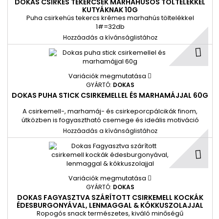
DOKAS CSIRKÉS TEKERCSEK MARHAHÚSOS TÖLTELÉKKEL
KUTYÁKNAK 10G
Puha csirkehús tekercs krémes marhahús töltelékkel
1#=32db
Hozzáadás a kívánságlistához
Variációk megmutatása
GYÁRTÓ:
DOKAS
DOKAS PUHA STICK CSIRKEMELLEL ÉS MARHAMÁJJAL 60G
A csirkemell-, marhamáj- és csirkeporcpálcikák finom,
útközben is fogyasztható csemege és ideális motiváció
minden négylábú barát számára. A természetesen
Hozzáadás a kívánságlistához
előforduló kollagén emellett támogathatja az ízületek
egészségét és elősegítheti a mobilitást. 1#=12db
Variációk megmutatása
GYÁRTÓ:
DOKAS
DOKAS FAGYASZTVA SZÁRÍTOTT CSIRKEMELL KOCKÁK
ÉDESBURGONYÁVAL, LENMAGGAL & KÓKKUSZOLAJJAL
Ropogós snack természetes, kiváló minőségű