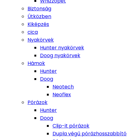
Whizzopet
Biztonság
Útközben
Kiképzés
cica
Nyakörvek
Hunter nyakörvek
Doog nyakörvek
Hámok
Hunter
Doog
Neotech
Neoflex
Pórázok
Hunter
Doog
Clip-it pórázok
Dupla végű pórázhosszabbító