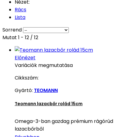
Nézet:
Rács
Lista
Sorrend
Mutat 1 - 12 / 12
Előnézet
Variációk megmutatása
Cikkszám:
Gyártó:
TEOMANN
Teomann lazacbőr rolád 15cm
Omega-3-ban gazdag prémium rágórúd
lazacbőrből