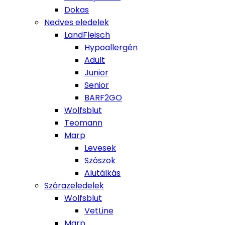
Dokas
Nedves eledelek
LandFleisch
Hypoallergén
Adult
Junior
Senior
BARF2GO
Wolfsblut
Teomann
Marp
Levesek
Szószok
Alutálkás
Szárazeledelek
Wolfsblut
VetLine
Marp