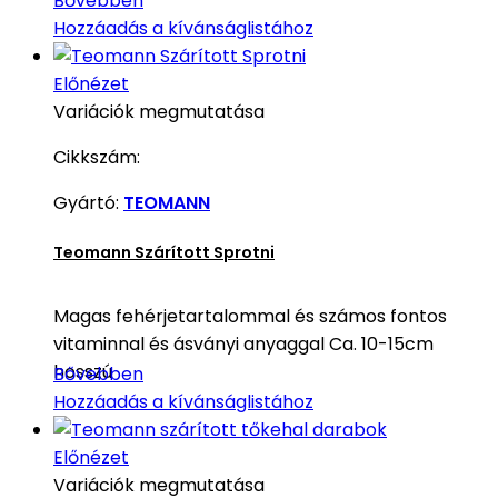
Bővebben
Hozzáadás a kívánságlistához
Előnézet
Variációk megmutatása
Cikkszám:
Gyártó:
TEOMANN
Teomann Szárított Sprotni
Magas fehérjetartalommal és számos fontos
vitaminnal és ásványi anyaggal Ca. 10-15cm
hosszú
Bővebben
Hozzáadás a kívánságlistához
Előnézet
Variációk megmutatása