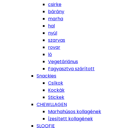
csirke
bárány
marha
hal
nyúl
szarvas
rovar
ló
Vegetáriánus
Fagyasztva szárított
Snackies
Csíkok
Kockák
Stickek
CHEWLLAGEN
Marhahúsos kollagének
Ízesített kollagének
SLOOFIE