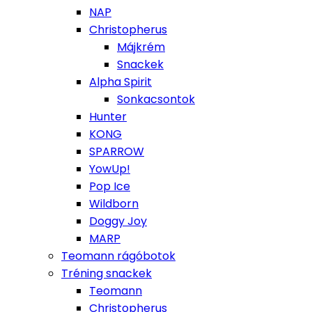
NAP
Christopherus
Májkrém
Snackek
Alpha Spirit
Sonkacsontok
Hunter
KONG
SPARROW
YowUp!
Pop Ice
Wildborn
Doggy Joy
MARP
Teomann rágóbotok
Tréning snackek
Teomann
Christopherus