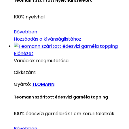
Teomann Szárított Nyelvhal szeletek
100% nyelvhal
Bővebben
Hozzáadás a kívánságlistához
Előnézet
Variációk megmutatása
Cikkszám:
Gyártó:
TEOMANN
Teomann szárított édesvizi garnéla topping
100% édesvízi garnélarák 1 cm körüli falatkák
Bővebben