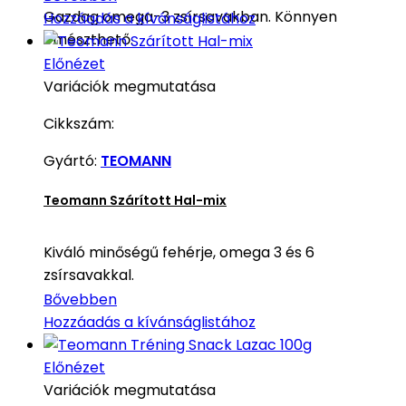
Gazdag omega-3 zsírsavakban. Könnyen
Hozzáadás a kívánságlistához
emészthető.
Előnézet
Variációk megmutatása
Cikkszám:
Gyártó:
TEOMANN
Teomann Szárított Hal-mix
Kiváló minőségű fehérje, omega 3 és 6
zsírsavakkal.
Bővebben
Hozzáadás a kívánságlistához
Előnézet
Variációk megmutatása