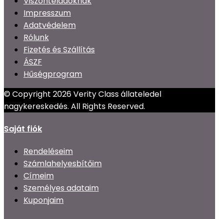
Viszonteladóknak
Impresszum
Adatvédelem
Rólunk
Fizetés és Szállítás
ÁSZF
Hűségprogram
© Copyright 2026 Verity Class állateledel
nagykereskedés. All Rights Reserved.
Saját fiók
Rendeléseim
Számlahelyesbítőim
Címeim
Személyes adataim
Kuponjaim