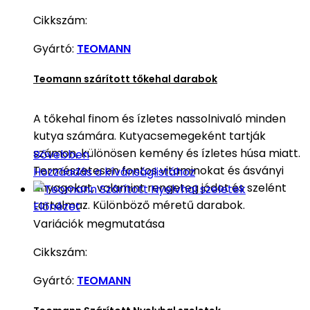
Cikkszám:
Gyártó:
TEOMANN
Teomann szárított tőkehal darabok
A tőkehal finom és ízletes nassolnivaló minden
kutya számára. Kutyacsemegeként tartják
számon, különösen kemény és ízletes húsa miatt.
Bővebben
Természetesen fontos vitaminokat és ásványi
Hozzáadás a kívánságlistához
anyagokat, valamint rengeteg jódot és szelént
tartalmaz. Különböző méretű darabok.
Előnézet
Variációk megmutatása
Cikkszám:
Gyártó:
TEOMANN