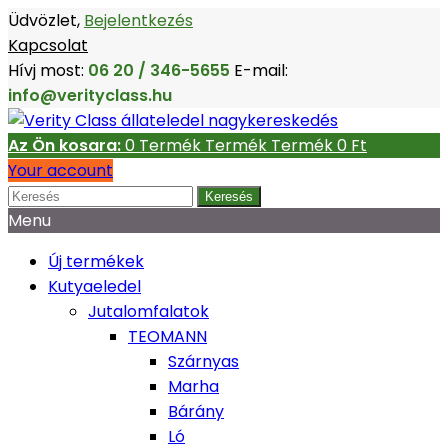
Üdvözlet,
Bejelentkezés
Kapcsolat
Hívj most:
06 20 / 346-5655
E-mail:
info@verityclass.hu
Az Ön kosara:
0
Termék
Termék
Termék
0 Ft‎
Your account
Keresés
Menu
Új termékek
Kutyaeledel
Jutalomfalatok
TEOMANN
Szárnyas
Marha
Bárány
Ló