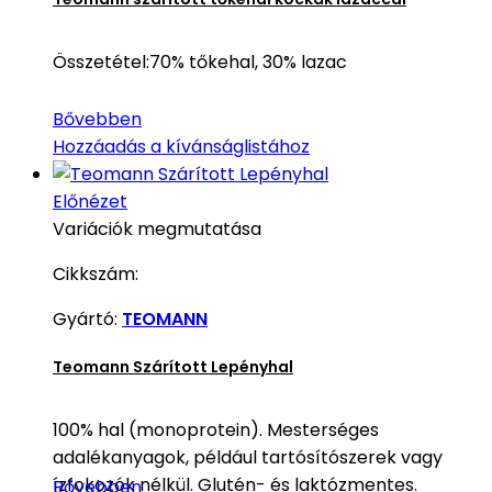
Összetétel:70% tőkehal, 30% lazac
Bővebben
Hozzáadás a kívánságlistához
Előnézet
Variációk megmutatása
Cikkszám:
Gyártó:
TEOMANN
Teomann Szárított Lepényhal
100% hal (monoprotein). Mesterséges
adalékanyagok, például tartósítószerek vagy
ízfokozók nélkül. Glutén- és laktózmentes.
Bővebben