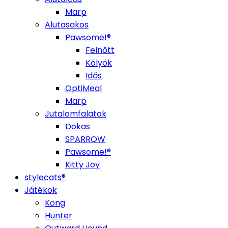
Marp
Alutasakos
Pawsome!®
Felnőtt
Kölyök
Idős
OptiMeal
Marp
Jutalomfalatok
Dokas
SPARROW
Pawsome!®
Kitty Joy
stylecats®
Játékok
Kong
Hunter