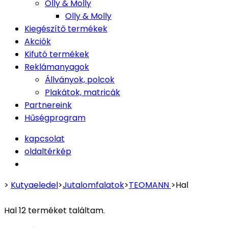
Olly & Molly
Olly & Molly
Kiegészítő termékek
Akciók
Kifutó termékek
Reklámanyagok
Állványok, polcok
Plakátok, matricák
Partnereink
Hűségprogram
kapcsolat
oldaltérkép
>
Kutyaeledel
>
Jutalomfalatok
>
TEOMANN
>
Hal
Hal
12 terméket találtam.