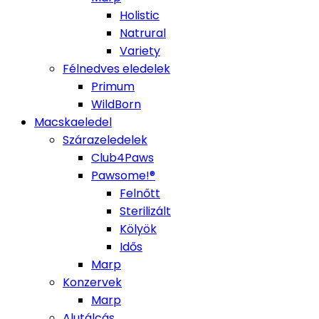
Holistic
Natrural
Variety
Félnedves eledelek
Primum
WildBorn
Macskaeledel
Szárazeledelek
Club4Paws
Pawsome!®
Felnőtt
Sterilizált
Kölyök
Idős
Marp
Konzervek
Marp
Alutálcás