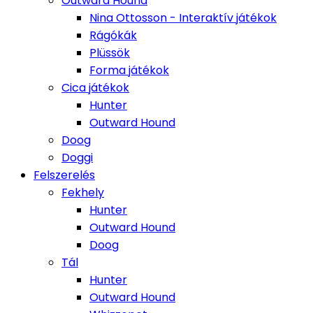
Outward Hound
Nina Ottosson - Interaktív játékok
Rágókák
Plüssök
Forma játékok
Cica játékok
Hunter
Outward Hound
Doog
Doggi
Felszerelés
Fekhely
Hunter
Outward Hound
Doog
Tál
Hunter
Outward Hound