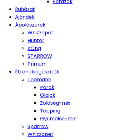
Pórázok
Ruházat
Ajándék
Ápolószerek
Whizzopet
Hunter
KOng
SPARROW
Primum
Étrendkiegészítők
Teomann
Porok
Olajok
Zöldség-mix
Topping
Gyümölcs-mix
Sparrow
Whizzopet