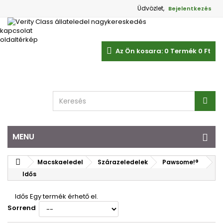
Üdvözlet,
Bejelentkezés
kapcsolat
oldaltérkép
Az Ön kosara:
0
Termék
0 Ft‎
MENU
Macskaeledel
Szárazeledelek
Pawsome!®
Idős
Idős
Egy termék érhető el.
Sorrend