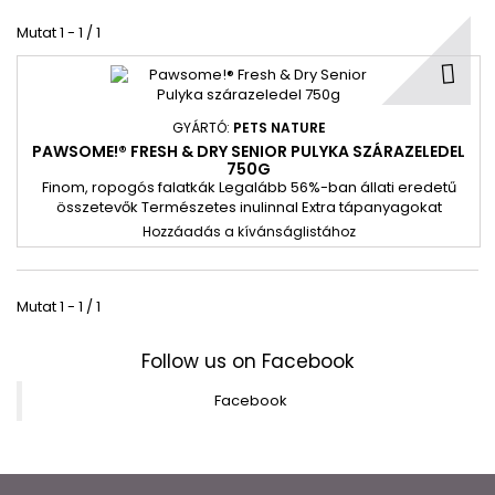
Mutat 1 - 1 / 1
GYÁRTÓ:
PETS NATURE
PAWSOME!® FRESH & DRY SENIOR PULYKA SZÁRAZELEDEL
750G
Finom, ropogós falatkák Legalább 56%-ban állati eredetű
összetevők Természetes inulinnal Extra tápanyagokat
biztosító szuperélelmiszerekkel és finom fűszernövényekkel
Hozzáadás a kívánságlistához
Taurinnal és vitaminokkal Gabonamentes receptúra
Hozzáadott cukor nélkül Ízletes változatok minden korosztály
számára Újrazárható tasak Újrahasznosítható tasak
Mutat 1 - 1 / 1
Follow us on Facebook
Facebook