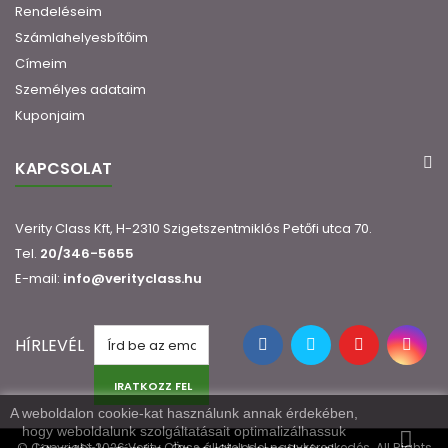
Rendeléseim
Számlahelyesbítőim
Címeim
Személyes adataim
Kuponjaim
KAPCSOLAT
Verity Class Kft, H-2310 Szigetszentmiklós Petőfi utca 70.
Tel.
20/346-5655
E-mail:
info@verityclass.hu
HÍRLEVÉL
IRATKOZZ FEL
A weboldalon cookie-kat használunk annak érdekében,
hogy weboldalunk szolgáltatásait optimalizálhassuk
© Copyright 2026 Verity Class állateledel nagykereskedés. All Rights