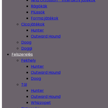
Nina Ottosson - Interaktív játékok
Rágókák
Plüssök
Forma játékok
Cica játékok
Hunter
Outward Hound
Doog
Doggi
Felszerelés
Fekhely
Hunter
Outward Hound
Doog
Tál
Hunter
Outward Hound
Whizzopet