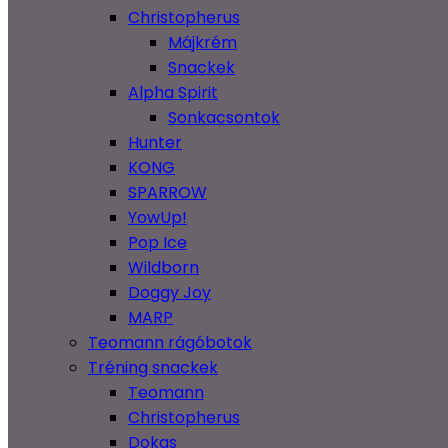
Christopherus
Májkrém
Snackek
Alpha Spirit
Sonkacsontok
Hunter
KONG
SPARROW
YowUp!
Pop Ice
Wildborn
Doggy Joy
MARP
Teomann rágóbotok
Tréning snackek
Teomann
Christopherus
Dokas