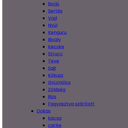
Borjú
Sertés
Vad
Nyúl
Kenguru
Bivaly
Kecske
Strucc
Teve
Sajt
Kókusz
Gyümölcs
Zöldség
Rizs
Fagyasztva szárított
Dokas
kacsa
csirke