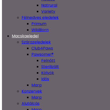
Natrural
Variety
Félnedves eledelek
Primum
WildBorn
Macskaeledel
Szárazeledelek
Club4Paws
Pawsome!®
Felnőtt
Sterilizált
Kölyök
Idős
Marp
Konzervek
Marp
Alutálcás
Marp