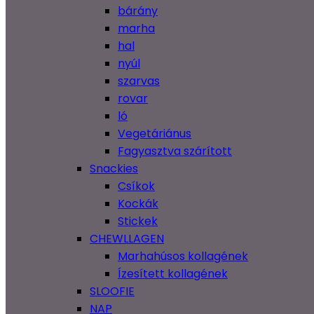
bárány
marha
hal
nyúl
szarvas
rovar
ló
Vegetáriánus
Fagyasztva szárított
Snackies
Csíkok
Kockák
Stickek
CHEWLLAGEN
Marhahúsos kollagének
Ízesített kollagének
SLOOFIE
NAP