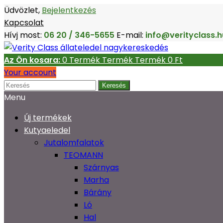
Üdvözlet,
Bejelentkezés
Kapcsolat
Hívj most:
06 20 / 346-5655
E-mail:
info@verityclass.h
Az Ön kosara:
0
Termék
Termék
Termék
0 Ft‎
Your account
Keresés
Menu
Új termékek
Kutyaeledel
Jutalomfalatok
TEOMANN
Szárnyas
Marha
Bárány
Ló
Hal