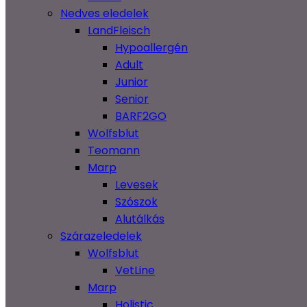
Nedves eledelek
LandFleisch
Hypoallergén
Adult
Junior
Senior
BARF2GO
Wolfsblut
Teomann
Marp
Levesek
Szószok
Alutálkás
Szárazeledelek
Wolfsblut
VetLine
Marp
Holistic