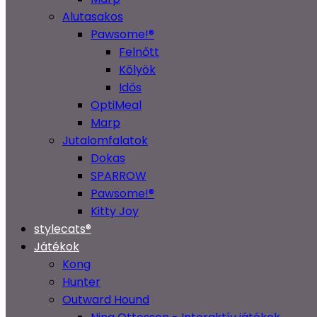
Alutasakos
Pawsome!®
Felnőtt
Kölyök
Idős
OptiMeal
Marp
Jutalomfalatok
Dokas
SPARROW
Pawsome!®
Kitty Joy
stylecats®
Játékok
Kong
Hunter
Outward Hound