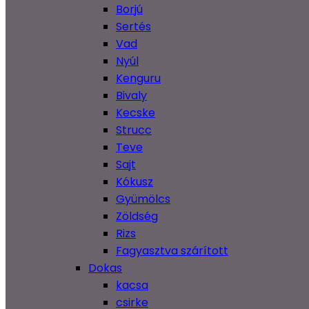
Borjú
Sertés
Vad
Nyúl
Kenguru
Bivaly
Kecske
Strucc
Teve
Sajt
Kókusz
Gyümölcs
Zöldség
Rizs
Fagyasztva szárított
Dokas
kacsa
csirke