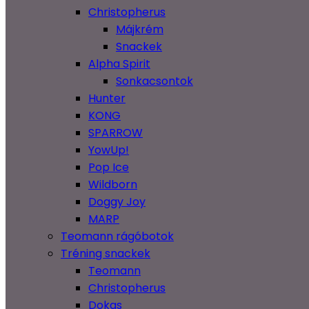
Christopherus
Májkrém
Snackek
Alpha Spirit
Sonkacsontok
Hunter
KONG
SPARROW
YowUp!
Pop Ice
Wildborn
Doggy Joy
MARP
Teomann rágóbotok
Tréning snackek
Teomann
Christopherus
Dokas