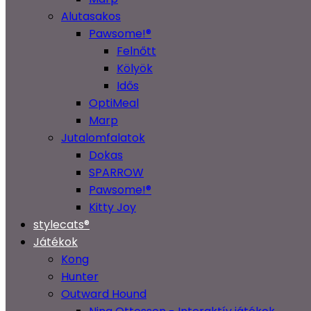
Alutasakos
Pawsome!®
Felnőtt
Kölyök
Idős
OptiMeal
Marp
Jutalomfalatok
Dokas
SPARROW
Pawsome!®
Kitty Joy
stylecats®
Játékok
Kong
Hunter
Outward Hound