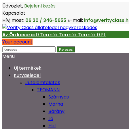
Üdvözlet,
Bejelentkezés
Kapcsolat
Hívj most:
06 20 / 346-5655
E-mail:
info@verityclass.h
Az Ön kosara:
0
Termék
Termék
Termék
0 Ft‎
Your account
Keresés
Menu
Új termékek
Kutyaeledel
Jutalomfalatok
TEOMANN
Szárnyas
Marha
Bárány
Ló
Hal