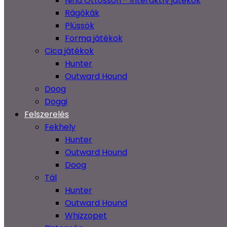
Nina Ottosson - Interaktív játékok
Rágókák
Plüssök
Forma játékok
Cica játékok
Hunter
Outward Hound
Doog
Doggi
Felszerelés
Fekhely
Hunter
Outward Hound
Doog
Tál
Hunter
Outward Hound
Whizzopet