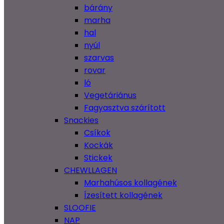
bárány
marha
hal
nyúl
szarvas
rovar
ló
Vegetáriánus
Fagyasztva szárított
Snackies
Csíkok
Kockák
Stickek
CHEWLLAGEN
Marhahúsos kollagének
Ízesített kollagének
SLOOFIE
NAP