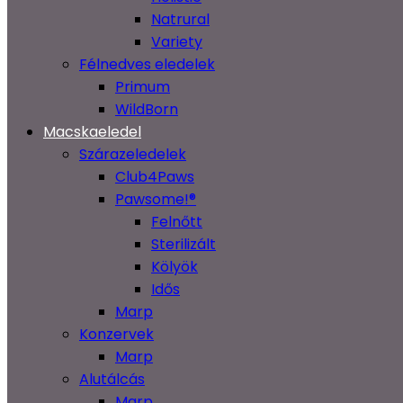
Natrural
Variety
Félnedves eledelek
Primum
WildBorn
Macskaeledel
Szárazeledelek
Club4Paws
Pawsome!®
Felnőtt
Sterilizált
Kölyök
Idős
Marp
Konzervek
Marp
Alutálcás
Marp