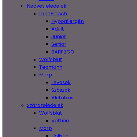
Nedves eledelek
LandFleisch
Hypoallergén
Adult
Junior
Senior
BARF2GO
Wolfsblut
Teomann
Marp
Levesek
Szószok
Alutálkás
Szárazeledelek
Wolfsblut
VetLine
Marp
Holistic