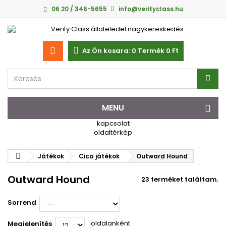
06 20 / 346-5655
info@verityclass.hu
Az Ön kosara:
0
Termék
0 Ft‎
MENU
kapcsolat
oldaltérkép
Játékok
Cica játékok
Outward Hound
Outward Hound
23 terméket találtam.
Sorrend
oldalanként
Megjelenítés