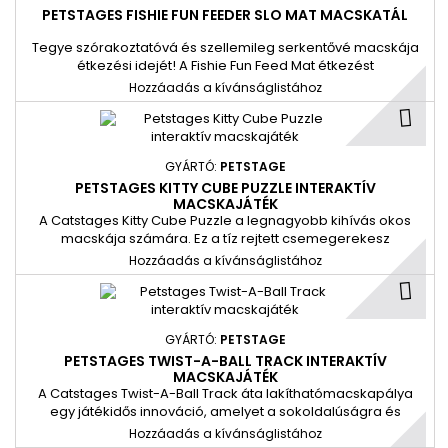
PETSTAGES FISHIE FUN FEEDER SLO MAT MACSKATÁL
Tegye szórakoztatóvá és szellemileg serkentővé macskája
étkezési idejét! A Fishie Fun Feed Mat étkezést
meghosszabbító gerincekkel és labirintusokkal rendelkezik,
Hozzáadás a kívánságlistához
amelyek hosszabb ideig tartják a macskákat étkezés
közben.
GYÁRTÓ:
PETSTAGE
PETSTAGES KITTY CUBE PUZZLE INTERAKTÍV
MACSKAJÁTÉK
A Catstages Kitty Cube Puzzle a legnagyobb kihívás okos
macskája számára. Ez a tíz rejtett csemegerekesz
rendelkező kirakós játék lefoglalja macskáját, és alaposan
Hozzáadás a kívánságlistához
szórakoztatja.
GYÁRTÓ:
PETSTAGE
PETSTAGES TWIST-A-BALL TRACK INTERAKTÍV
MACSKAJÁTÉK
A Catstages Twist-A-Ball Track áta lakíthatómacskapálya
egy játékidős innováció, amelyet a sokoldalúságra és
folyamatos kihívásra vágyó labdaszerető macskáknak
Hozzáadás a kívánságlistához
terveztek.