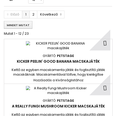
Előző
1
2
Következő
MINDET MUTAT
Mutat 1 - 12 / 23
GYÁRTÓ:
PETSTAGE
KICKER PEELIN' GOOD BANANA MACSKAJÁTÉK
Kettő az egyben macskamenta játék és fogtisztító játék
macskáknak. Macskamentával töltve, hogy kielégítse
macskája sóvárgását. A fogháló segít a fogak tisztításában.
Hozzáadás a kívánságlistához
A tollak és a puha plüss vonzza a válogatós macskákat
Tökéletes méret ütögetéshez, dobáláshoz, rúgáshoz és
hordozáshoz.
GYÁRTÓ:
PETSTAGE
A REALLY FUNGI MUSHROOM KICKER MACSKAJÁTÉK
Kettő az egyben macskamenta játék és fogtisztító játék