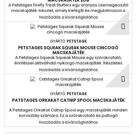
MACSKAJÁTÉK 2DB
A Petstages Firefly Treat Stuffers egy aranyos csemegeosztó
macskajáték-készlet, amely kielégíti és megjutalmazza a
cicát, miközben mancsával megpróbálja kivinni a
Hozzáadás a kívánságlistához
finomságokat.
GYÁRTÓ:
PETSTAGE
PETSTAGES SQUEAK SQUEAK MOUSE CINCOGÓ
MACSKAJÁTÉK
A Petstages Squeak Squeak Mouse egy szórakoztató,
érintéssel aktiválható nyikorgó macskajáték. Részletes
varrással és műszőrmével készült, hogy utánozza az igazi
Hozzáadás a kívánságlistához
egér megjelenését és érzését, hogy izgassa és játékra
ösztönözze macskáját.
GYÁRTÓ:
PETSTAGE
PATSTAGES ORKAKAT CATNIP SPOOL MACSKAJÁTÉK
A Petstages OrkaKat Catnip Spool egy macskajáték minden
korosztály számára. Ez a szórakoztató és pattogó
macskajáték prémium macskamentaolajjal van átitatva,
Hozzáadás a kívánságlistához
hogy játékba vonzza cicáját, és órákon át fenntartsa
érdeklődését.