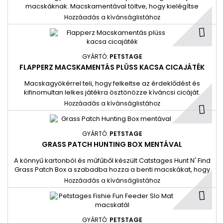
macskáknak. Macskamentával töltve, hogy kielégítse
macskája sóvárgását. A fogháló segít a fogak tisztításában.
Hozzáadás a kívánságlistához
A tollak és a puha plüss vonzza a válogatós macskákat
Tökéletes méret ütögetéshez, dobáláshoz, rúgáshoz és
hordozáshoz.
GYÁRTÓ:
PETSTAGE
FLAPPERZ MACSKAMENTÁS PLÜSS KACSA CICAJÁTÉK
Macskagyökérrel teli, hogy felkeltse az érdeklődést és
kifinomultan lelkes játékra ösztönözze kíváncsi cicáját.
Hozzáadás a kívánságlistához
GYÁRTÓ:
PETSTAGE
GRASS PATCH HUNTING BOX MENTÁVAL
A könnyű kartonból és műfűből készült Catstages Hunt N' Find
Grass Patch Box a szabadba hozza a benti macskákat, hogy
kiszabadítsák vad oldalukat.
Hozzáadás a kívánságlistához
GYÁRTÓ:
PETSTAGE