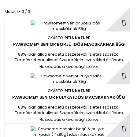
Mutat 1 - 3 / 3
GYÁRTÓ:
PETS NATURE
PAWSOME!® SENIOR BORJÚ IDŐS MACSKÁKNAK 85G
88%-ban állati eredetű összetevők Ízletes szósszal
Természetes inulinnal Szuperélelmiszerekkel és finom
fűszernövényekkel Taurinnal Gabonamentes és hozzáadott
Hozzáadás a kívánságlistához
cukor nélkül Számos finom változat GMO-mentes és
állatkísérlet-mentes
GYÁRTÓ:
PETS NATURE
PAWSOME!® SENIOR PULYKA IDŐS MACSKÁKNAK 85G
88%-ban állati eredetű összetevők Ízletes szósszal
Természetes inulinnal Szuperélelmiszerekkel és finom
fűszernövényekkel Taurinnal Gabonamentes és hozzáadott
Hozzáadás a kívánságlistához
cukor nélkül Számos finom változat GMO-mentes és
állatkísérlet-mentes