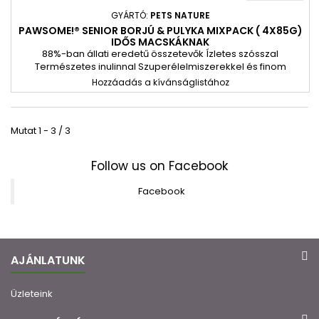
GYÁRTÓ:
PETS NATURE
PAWSOME!® SENIOR BORJÚ & PULYKA MIXPACK ( 4X85G)
IDŐS MACSKÁKNAK
88%-ban állati eredetű összetevők Ízletes szósszal
Természetes inulinnal Szuperélelmiszerekkel és finom
fűszernövényekkel Taurinnal Gabonamentes és hozzáadott
Hozzáadás a kívánságlistához
cukor nélkül Számos finom változat GMO-mentes és
állatkísérlet-mentes
Mutat 1 - 3 / 3
Follow us on Facebook
Facebook
AJÁNLATUNK
Üzleteink