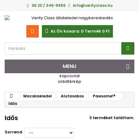
06 20 / 346-5655
info@verityclass.hu
Az Ön kosara:
0
Termék
0 Ft‎
MENU
kapcsolat
oldaltérkép
Macskaeledel
Alutasakos
Pawsome!®
Idős
Idős
3 terméket találtam.
Sorrend