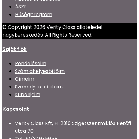
ÁSZF
Hűségprogram
© Copyright 2026 Verity Class állateledel
nagykereskedés. All Rights Reserved.
Saját fiók
Rendeléseim
Számlahelyesbítőim
Címeim
Személyes adataim
Kuponjaim
Kapcsolat
Verity Class Kft, H-2310 Szigetszentmiklós Petőfi
utca 70.
Tel.
20/346-5655