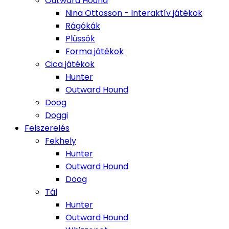
Outward Hound
Nina Ottosson - Interaktív játékok
Rágókák
Plüssök
Forma játékok
Cica játékok
Hunter
Outward Hound
Doog
Doggi
Felszerelés
Fekhely
Hunter
Outward Hound
Doog
Tál
Hunter
Outward Hound