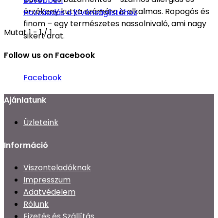
Bővebben
érzékeny kutya számára is alkalmas. Ropogós és
Hozzáadás a kívánságlistához
finom – egy természetes nassolnivaló, ami nagy
Mutat 1 - 1 / 1
sikert arat.
Follow us on Facebook
Facebook
Ajánlatunk
Üzleteink
Információ
Viszonteladóknak
Impresszum
Adatvédelem
Rólunk
Fizetés és Szállítás