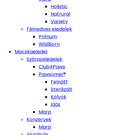
Holistic
Natrural
Variety
Félnedves eledelek
Primum
WildBorn
Macskaeledel
Szárazeledelek
Club4Paws
Pawsome!®
Felnőtt
Sterilizált
Kölyök
Idős
Marp
Konzervek
Marp
Alutálcás