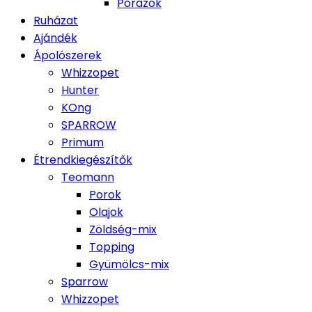
Pórázok
Ruházat
Ajándék
Ápolószerek
Whizzopet
Hunter
KOng
SPARROW
Primum
Étrendkiegészítők
Teomann
Porok
Olajok
Zöldség-mix
Topping
Gyümölcs-mix
Sparrow
Whizzopet