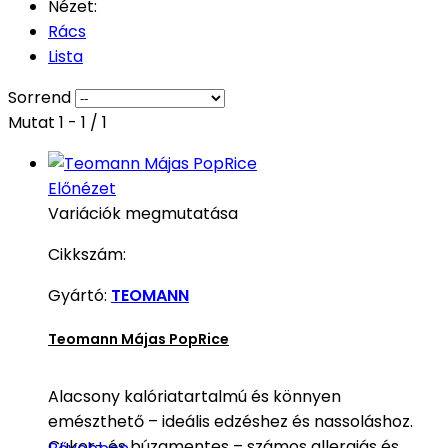
Nézet:
Rács
Lista
Sorrend
Mutat 1 - 1 / 1
Előnézet
Variációk megmutatása
Cikkszám:
Gyártó:
TEOMANN
Teomann Májas PopRice
Alacsony kalóriatartalmú és könnyen
emészthető – ideális edzéshez és nassoláshoz.
Cukor- és búzamentes – számos allergiás és