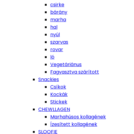
csirke
bárány
marha
hal
nyúl
szarvas
rovar
ló
Vegetáriánus
Fagyasztva szárított
Snackies
Csíkok
Kockák
Stickek
CHEWLLAGEN
Marhahúsos kollagének
Ízesített kollagének
SLOOFIE