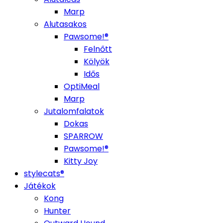
Marp
Alutasakos
Pawsome!®
Felnőtt
Kölyök
Idős
OptiMeal
Marp
Jutalomfalatok
Dokas
SPARROW
Pawsome!®
Kitty Joy
stylecats®
Játékok
Kong
Hunter