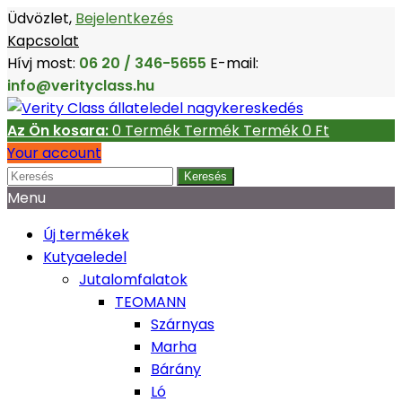
Üdvözlet,
Bejelentkezés
Kapcsolat
Hívj most:
06 20 / 346-5655
E-mail:
info@verityclass.hu
Az Ön kosara:
0
Termék
Termék
Termék
0 Ft‎
Your account
Keresés
Menu
Új termékek
Kutyaeledel
Jutalomfalatok
TEOMANN
Szárnyas
Marha
Bárány
Ló