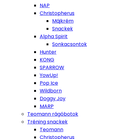
NAP
Christopherus
Májkrém
Snackek
Alpha Spirit
Sonkacsontok
Hunter
KONG
SPARROW
YowUp!
Pop Ice
Wildborn
Doggy Joy
MARP
Teomann rágóbotok
Tréning snackek
Teomann
Christopherus