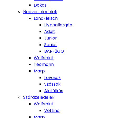
Dokas
Nedves eledelek
LandFleisch
Hypoallergén
Adult
Junior
Senior
BARF2GO
Wolfsblut
Teomann
Marp
Levesek
Szószok
Alutálkás
Szárazeledelek
Wolfsblut
VetLine
Marp