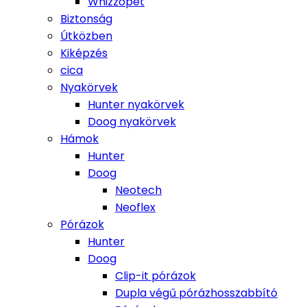
Whizzopet
Biztonság
Útközben
Kiképzés
cica
Nyakörvek
Hunter nyakörvek
Doog nyakörvek
Hámok
Hunter
Doog
Neotech
Neoflex
Pórázok
Hunter
Doog
Clip-it pórázok
Dupla végű pórázhosszabbító