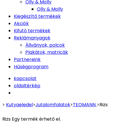
Olly & Molly
Olly & Molly
Kiegészítő termékek
Akciók
Kifutó termékek
Reklámanyagok
Állványok, polcok
Plakátok, matricák
Partnereink
Hűségprogram
kapcsolat
oldaltérkép
>
Kutyaeledel
>
Jutalomfalatok
>
TEOMANN
>
Rizs
Rizs
Egy termék érhető el.