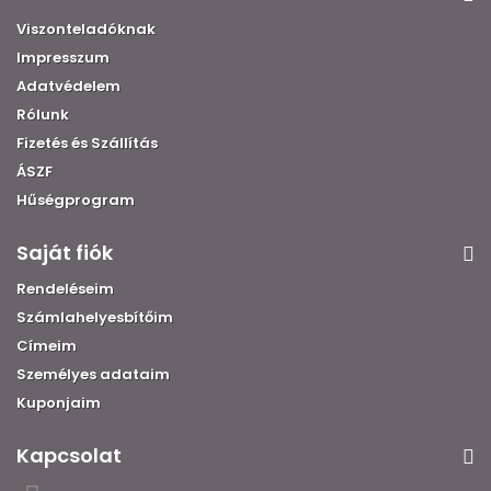
Viszonteladóknak
Impresszum
Adatvédelem
Rólunk
Fizetés és Szállítás
ÁSZF
Hűségprogram
Saját fiók
Rendeléseim
Számlahelyesbítőim
Címeim
Személyes adataim
Kuponjaim
Kapcsolat