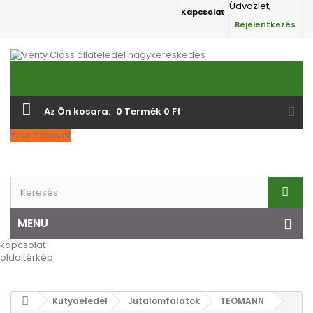
Üdvözlet,
Kapcsolat
Bejelentkezés
Az Ön kosara:
0
Termék
0 Ft‎
Your account
MENU
kapcsolat
oldaltérkép
Kutyaeledel
Jutalomfalatok
TEOMANN