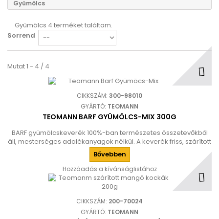
Gyümölcs
Gyümölcs
4 terméket találtam.
Sorrend
Mutat 1 - 4 / 4
CIKKSZÁM:
300-98010
GYÁRTÓ:
TEOMANN
TEOMANN BARF GYÜMÖLCS-MIX 300G
BARF gyümölcskeverék 100%-ban természetes összetevőkből
áll, mesterséges adalékanyagok nélkül. A keverék friss, szárított
gyümölcsöket tartalmaz, mint például alma, banán,
Bővebben
szentjánoskenyér, kókuszdió és bogyók, amelyeket kifejezetten
a kutyák igényeinek megfelelően választottak ki.
Hozzáadás a kívánságlistához
CIKKSZÁM:
200-70024
GYÁRTÓ:
TEOMANN