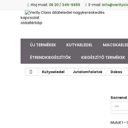
Hívj most:
06 20 / 346-5655
E-mail:
info@veritycl
kapcsolat
oldaltérkép
ÚJ TERMÉKEK
KUTYAELEDEL
MACSKAELE
ÉTRENDKIEGÉSZÍTŐK
KIEGÉSZÍTŐ TERMÉKEK
Kutyaeledel
Jutalomfalatok
Dokas
Sorrend
Mutat 1 - 1 