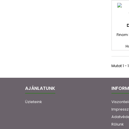
Finom 
H
Mutat 1 - 1 
AJÁNLATUNK
INFOR
Üzleteink
Viszonte
Impress
Adatvéd
Rólunk