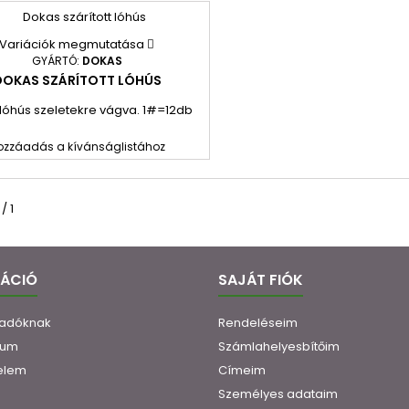
Variációk megmutatása
GYÁRTÓ:
DOKAS
DOKAS SZÁRÍTOTT LÓHÚS
lóhús szeletekre vágva. 1#=12db
ozzáadás a kívánságlistához
/ 1
MÁCIÓ
SAJÁT FIÓK
ladóknak
Rendeléseim
zum
Számlahelyesbítőim
elem
Címeim
Személyes adataim