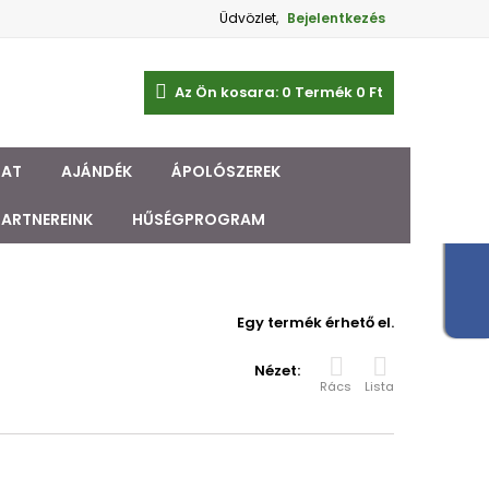
Üdvözlet,
Bejelentkezés
Az Ön kosara:
0
Termék
0 Ft‎
ZAT
AJÁNDÉK
ÁPOLÓSZEREK
PARTNEREINK
HŰSÉGPROGRAM
Egy termék érhető el.
Nézet:
Rács
Lista