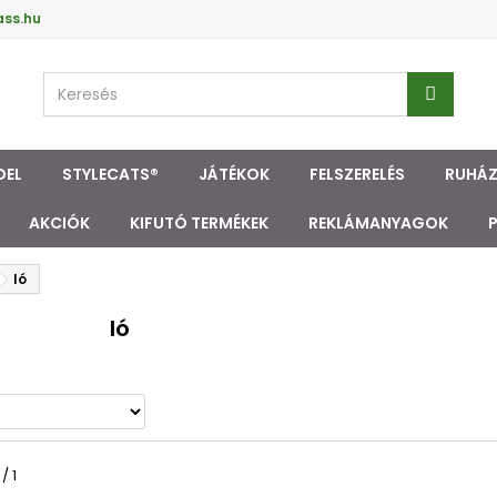
ass.hu
DEL
STYLECATS®
JÁTÉKOK
FELSZERELÉS
RUHÁ
AKCIÓK
KIFUTÓ TERMÉKEK
REKLÁMANYAGOK
ló
ló
/ 1