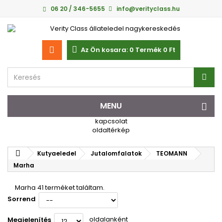
06 20 / 346-5655
info@verityclass.hu
Az Ön kosara:
0
Termék
0 Ft‎
MENU
kapcsolat
oldaltérkép
Kutyaeledel
Jutalomfalatok
TEOMANN
Marha
Marha
41 terméket találtam.
Sorrend
oldalanként
Megjelenítés