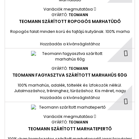
Variációk megmutatása
GYÁRTÓ:
TEOMANN
TEOMANN SZÁRÍTOTT ROPOGÓS MARHATÜDŐ
Ropogós falat minden korú és fajtájú kutyának. 100% marha
Hozzáadás a kívánságlistához
GYÁRTÓ:
TEOMANN
TEOMANN FAGYASZTVA SZÁRÍTOTT MARHAHÚS 60G
100% marhahús, adalék, töltelék és ízfokozók nélkül.
Jutalmazáshoz, tréninghez, túrázáshoz. Kis méret, nagy
beltartalom. Kb. 200g nyershúsnak felel meg.
Hozzáadás a kívánságlistához
Variációk megmutatása
GYÁRTÓ:
TEOMANN
TEOMANN SZÁRÍTOTT MARHATEPERTŐ
100%-ban természetes szárított marhatepertő igazi fejedelmi