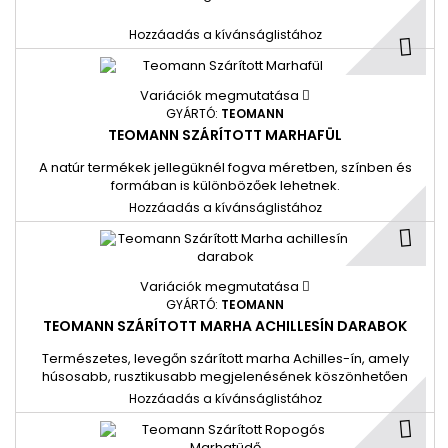
Hozzáadás a kívánságlistához
Variációk megmutatása
GYÁRTÓ:
TEOMANN
TEOMANN SZÁRÍTOTT MARHAFÜL
A natúr termékek jellegüknél fogva méretben, színben és
formában is különbözőek lehetnek.
Hozzáadás a kívánságlistához
Variációk megmutatása
GYÁRTÓ:
TEOMANN
TEOMANN SZÁRÍTOTT MARHA ACHILLESÍN DARABOK
Természetes, levegőn szárított marha Achilles-ín, amely
húsosabb, rusztikusabb megjelenésének köszönhetően
különösen izgalmas rágási élményt nyújt. Magas
Hozzáadás a kívánságlistához
kollagéntartalma támogatja az ízületeket, miközben segíthet
a fogak tisztán tartásában.