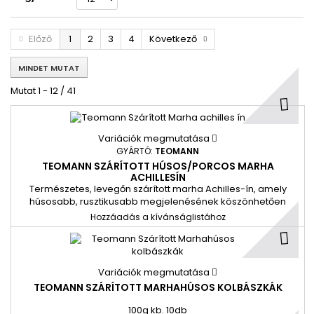
Előző
1
2
3
4
Következő
MINDET MUTAT
Mutat 1 - 12 / 41
Variációk megmutatása
GYÁRTÓ:
TEOMANN
TEOMANN SZÁRÍTOTT HÚSOS/PORCOS MARHA
ACHILLESÍN
Természetes, levegőn szárított marha Achilles-ín, amely
húsosabb, rusztikusabb megjelenésének köszönhetően
különösen izgalmas rágási élményt nyújt. Magas
Hozzáadás a kívánságlistához
kollagéntartalma támogatja az ízületeket, miközben segíthet
a fogak tisztán tartásában.
Variációk megmutatása
TEOMANN SZÁRÍTOTT MARHAHÚSOS KOLBÁSZKÁK
100g kb. 10db