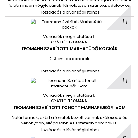
falat minden négylábúnak! Kíméletesen szárítva, adalék- és
tartósítószerek nélkül készül, hogy megőrizze a hús eredeti
Hozzáadás a kívánságlistához
ízét és illatát.
Variációk megmutatása
GYÁRTÓ:
TEOMANN
TEOMANN SZÁRÍTOTT MARHATÜDŐ KOCKÁK
2-3 cm-es darabok
Hozzáadás a kívánságlistához
Variációk megmutatása
GYÁRTÓ:
TEOMANN
TEOMANN SZÁRÍTOTT FONOTT MARHAFEJBŐR 15CM
Natúr termék, ezért a fonatok között vannak szélesebb és
vékonyabb, világosabb és sötétebb darabok is.
Hozzáadás a kívánságlistához