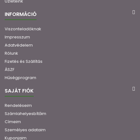
Üzleteink
INFORMÁCIÓ
Viszonteladóknak
Impresszum
Adatvédelem
Rólunk
Fizetés és Szállítás
ÁSZF
Hűségprogram
SAJÁT FIÓK
Rendeléseim
Számlahelyesbítőim
Címeim
Személyes adataim
Kuponjaim