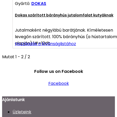
Gyártó:
DOKAS
Dokas szárított bárányhús jutalomfalat kutyáknak
Jutalmaként négylábú barátjának. Kíméletesen
levegőn szárított. 100% bárányhús (a hústartalom
alapján) 1#=12db
Hozzáadás a kívánságlistához
Mutat 1 - 2 / 2
Follow us on Facebook
Facebook
Ajánlatunk
Üzleteink