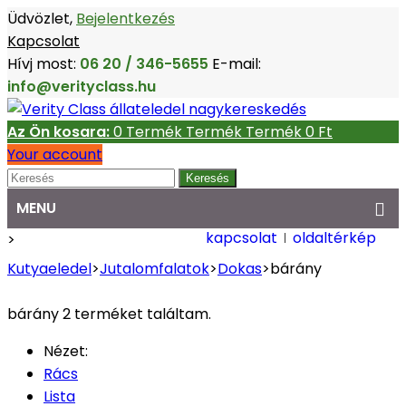
Üdvözlet,
Bejelentkezés
Kapcsolat
Hívj most:
06 20 / 346-5655
E-mail:
info@verityclass.hu
Az Ön kosara:
0
Termék
Termék
Termék
0 Ft‎
Your account
Keresés
MENU
kapcsolat
oldaltérkép
>
Kutyaeledel
>
Jutalomfalatok
>
Dokas
>
bárány
bárány
2 terméket találtam.
Nézet:
Rács
Lista