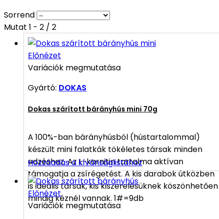
Sorrend
Mutat 1 - 2 / 2
Előnézet
Variációk megmutatása
Gyártó:
DOKAS
Dokas szárított bárányhús mini 70g
A 100%-ban bárányhúsból (hústartalommal)
készült mini falatkák tökéletes társak minden
edzéshez. Az L-karnitin tartalma aktívan
Hozzáadás a kívánságlistához
támogatja a zsírégetést. A kis darabok útközben
is ideális társak, kis kiszerelésüknek köszönhetően
Előnézet
mindig kéznél vannak. 1#=9db
Variációk megmutatása