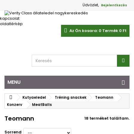
Üdvözlet,
Bejelentkezés
kapcsolat
oldaltérkép
Az Ön kosara:
0
Termék
0 Ft‎
MENU
Kutyaeledel
Tréning snackek
Teomann
Konzerv
MeatBalls
Teomann
18 terméket találtam.
Sorrend