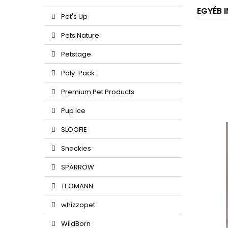
EGYÉB 
Pet's Up
Pets Nature
Petstage
Poly-Pack
Premium Pet Products
Pup Ice
SLOOFIE
Snackies
SPARROW
TEOMANN
whizzopet
WildBorn