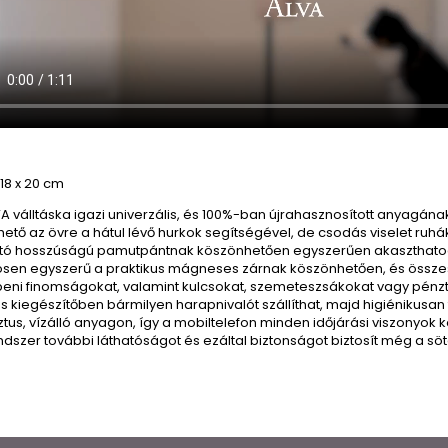
18 x 20 cm
A válltáska igazi univerzális, és 100%-ban újrahasznosított anyagána
hető az övre a hátul lévő hurkok segítségével, de csodás viselet ruhá
ható hosszúságú pamutpántnak köszönhetően egyszerűen akaszthatod
ösen egyszerű a praktikus mágneses zárnak köszönhetően, és össze
beni finomságokat, valamint kulcsokat, szemeteszsákokat vagy pénzt
os kiegészítőben bármilyen harapnivalót szállíthat, majd higiénikusan t
tus, vízálló anyagon, így a mobiltelefon minden időjárási viszonyok k
dszer további láthatóságot és ezáltal biztonságot biztosít még a söt