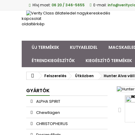
Hívj most:
06 20 / 346-5655
E-mail:
info@veritycl
kapcsolat
oldaltérkép
ÚJ TERMÉKEK
KUTYAELEDEL
MACSKAELE
ÉTRENDKIEGÉSZÍTŐK
KIEGÉSZÍTŐ TERMÉKEK
Felszerelés
Útközben
Hunter Alva vál
GYÁRTÓK
ALPHA SPIRIT
Chewllagen
CHRISTOPHERUS
Design4Pets