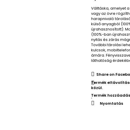
Válltáska, amelyet 
vagy az övre rögzíth
harapnivaló tárolás
külső anyagból (10
újrahasznosított).
Mo
(100%-ban újrahaszno
nyitás és zárás mág
További tárolási leh
kulcsok, mobiltelef
ámára.
F
ényvisszave
láthatóság érdekéb
Share on Facebo
Termék eltávolítá
közül.
Termék hozzáadás
Nyomtatás