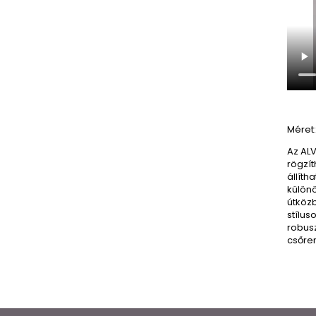
Méret:
Az ALV
rögzít
állít
külön
útköz
stílus
robusz
csőren