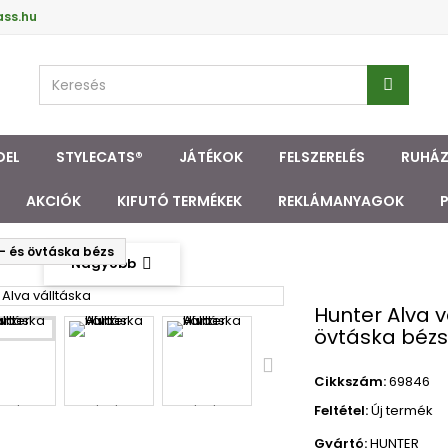
ass.hu
DEL
STYLECATS®
JÁTÉKOK
FELSZERELÉS
RUHÁ
AKCIÓK
KIFUTÓ TERMÉKEK
REKLÁMANYAGOK
l- és övtáska bézs
Nagyobb
Hunter Alva v
övtáska bézs
Cikkszám:
69846
Feltétel:
Új termék
Gyártó:
HUNTER