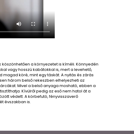
k köszönhetően a környezetet is kíméli.
Könnyedén
kkal vagy hosszú kabátokkal is, mert a levehető,
 magad köré, mint egy táskát.
A nyitás és zárás
sen három belső rekeszben elhelyezheti az
árcákat.
Mivel a belső anyaga mosható, ebben a
isztíthatja.
Kívülről pedig az eső nem hatol át a
özött védett.
A körbefutó, fényvisszaverő
ét évszakban is.