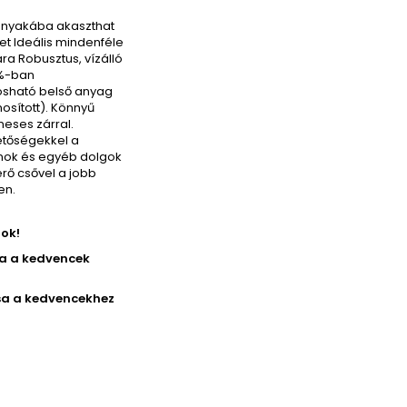
a nyakába akaszthat
et
Ideális mindenféle
ára
Robusztus, vízálló
0%-ban
sható belső anyag
sított).
Könnyű
neses zárral
.
etőségekkel a
onok és egyéb dolgok
rő csővel a jobb
en.
ok!
sa a kedvencek
a a kedvencekhez