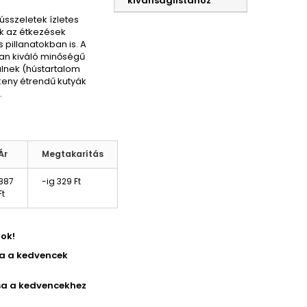
kívánságlistához
sszeletek ízletes
k az étkezések
 pillanatokban is.
A
an kiváló minőségű
lnek (hústartalom
keny étrendű kutyák
.
Ár
Megtakarítás
887
-ig
329 Ft‎
Ft‎
ok!
sa a kedvencek
a a kedvencekhez