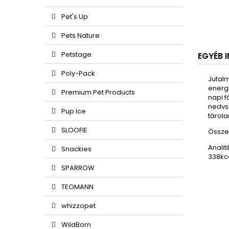
Pet's Up
Pets Nature
Petstage
EGYÉB 
Poly-Pack
Jutal
energi
Premium Pet Products
napi f
nedvsz
Pup Ice
tárol
SLOOFIE
Összet
A
nalit
Snackies
338kca
SPARROW
TEOMANN
whizzopet
WildBorn