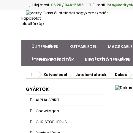
Hívj most:
06 20 / 346-5655
E-mail:
info@veritycl
kapcsolat
oldaltérkép
ÚJ TERMÉKEK
KUTYAELEDEL
MACSKAELE
ÉTRENDKIEGÉSZÍTŐK
KIEGÉSZÍTŐ TERMÉKEK
Kutyaeledel
Jutalomfalatok
Dokas
GYÁRTÓK
ALPHA SPIRIT
Chewllagen
CHRISTOPHERUS
Design4Pets