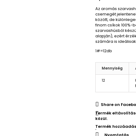
Az aromás szarvashú
csemegét jelentene
között, de különleges
finom csíkok 100%-b
szarvashúsból készü
alapján), ezért érzé
számára is ideálisak
1#=12db
Mennyiség
12
Share on Facebo
Termék eltávolítá
közül.
Termék hozzáadás
Nyomtatás