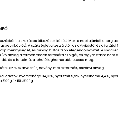
INFÓ
mazásként a szokásos étkezések között.
Max. a napi ajánlott energia
aspecifikációt).
A szükséglet a testsúlytól, az aktivitástól és a fajtától
őtáp mennyiségét, és mindig biztosítson elegendő ivóvizet.
A snacket 
ívó anyag a termék frissen tartására szolgál, és fogyasztásra nem 
andó, és a tartalmát a lehető leghamarabb etesse meg.
étel: 86 % szarvashús, növényi melléktermék, ásványi anyag
ikai adatok
:
nyersfehérje
34,13
%
,
nyerszsír
5,9
%
,
nyers
hamu
4,4
%
,
nye
l/100g; 1415kJ/100g