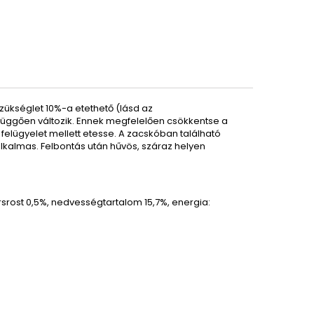
szükséglet 10%-a etethető (lásd az
 függően változik.
Ennek megfelelően csökkentse a
felügyelet mellett etesse.
A zacskóban található
alkalmas.
Felbontás után hűvös, száraz helyen
rsrost
0,5
%
,
nedvességtartalom
15,7
%, energia: