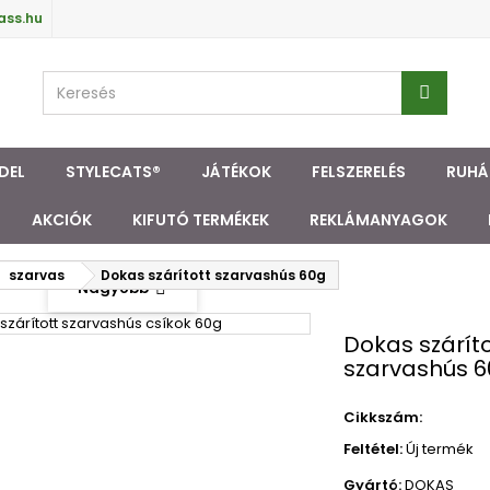
ass.hu
DEL
STYLECATS®
JÁTÉKOK
FELSZERELÉS
RUHÁ
AKCIÓK
KIFUTÓ TERMÉKEK
REKLÁMANYAGOK
szarvas
Dokas szárított szarvashús 60g
Nagyobb
Dokas száríto
szarvashús 
Cikkszám:
Feltétel:
Új termék
Gyártó:
DOKAS