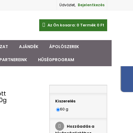
Üdvözlet,
Bejelentkezés
Az Ön kosara:
0
Termék
0 Ft‎
ZAT
AJÁNDÉK
ÁPOLÓSZEREK
PARTNEREINK
HŰSÉGPROGRAM
tt
60g
Kiszerelés
60 g
Hozzáadás a