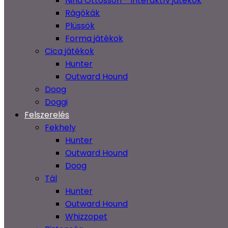
Nina Ottosson - Interaktív játékok
Rágókák
Plüssök
Forma játékok
Cica játékok
Hunter
Outward Hound
Doog
Doggi
Felszerelés
Fekhely
Hunter
Outward Hound
Doog
Tál
Hunter
Outward Hound
Whizzopet