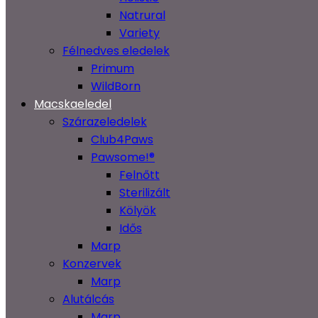
Natrural
Variety
Félnedves eledelek
Primum
WildBorn
Macskaeledel
Szárazeledelek
Club4Paws
Pawsome!®
Felnőtt
Sterilizált
Kölyök
Idős
Marp
Konzervek
Marp
Alutálcás
Marp