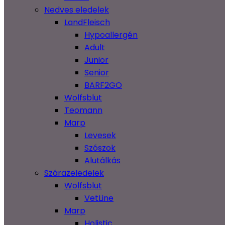
Nedves eledelek
LandFleisch
Hypoallergén
Adult
Junior
Senior
BARF2GO
Wolfsblut
Teomann
Marp
Levesek
Szószok
Alutálkás
Szárazeledelek
Wolfsblut
VetLine
Marp
Holistic