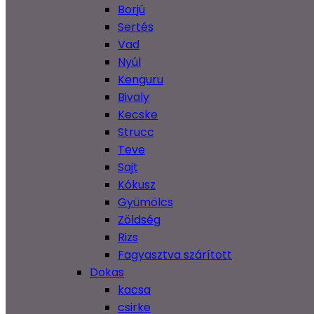
Borjú
Sertés
Vad
Nyúl
Kenguru
Bivaly
Kecske
Strucc
Teve
Sajt
Kókusz
Gyümölcs
Zöldség
Rizs
Fagyasztva szárított
Dokas
kacsa
csirke