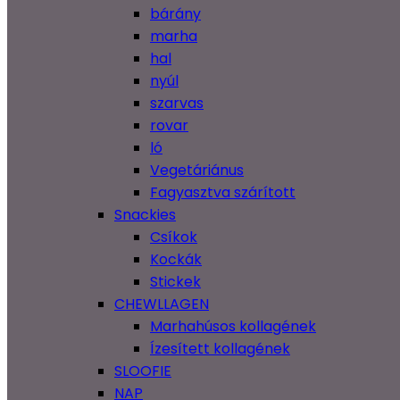
bárány
marha
hal
nyúl
szarvas
rovar
ló
Vegetáriánus
Fagyasztva szárított
Snackies
Csíkok
Kockák
Stickek
CHEWLLAGEN
Marhahúsos kollagének
Ízesített kollagének
SLOOFIE
NAP