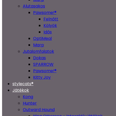
Alutasakos
Pawsome!®
Felnőtt
Kölyök
Idős
OptiMeal
Marp
Jutalomfalatok
Dokas
SPARROW
Pawsome!®
Kitty Joy
stylecats®
Játékok
Kong
Hunter
Outward Hound