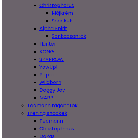
Christopherus
Májkrém
Snackek
Alpha Spirit
Sonkacsontok
Hunter
KONG
SPARROW
YowUp!
Pop Ice
Wildborn
Doggy Joy
MARP
Teomann rágóbotok
Tréning snackek
Teomann
Christopherus
Dokas