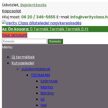
Üdvözlet,
Bejelentkezés
Kapcsolat
Hívj most:
06 20 / 346-5655
E-mail:
info@verityclass.h
Az Ön kosara:
0
Termék
Termék
Termék
0 Ft‎
Your account
Keresés
Menu
Új termékek
Kutyaeledel
Jutalomfalatok
TEOMANN
Szárnyas
Marha
Bárány
Ló
Hal