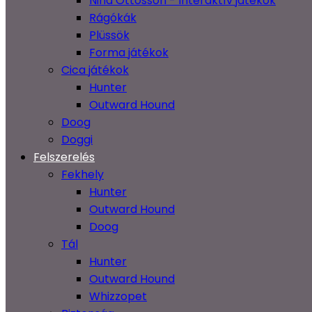
Nina Ottosson - Interaktív játékok
Rágókák
Plüssök
Forma játékok
Cica játékok
Hunter
Outward Hound
Doog
Doggi
Felszerelés
Fekhely
Hunter
Outward Hound
Doog
Tál
Hunter
Outward Hound
Whizzopet