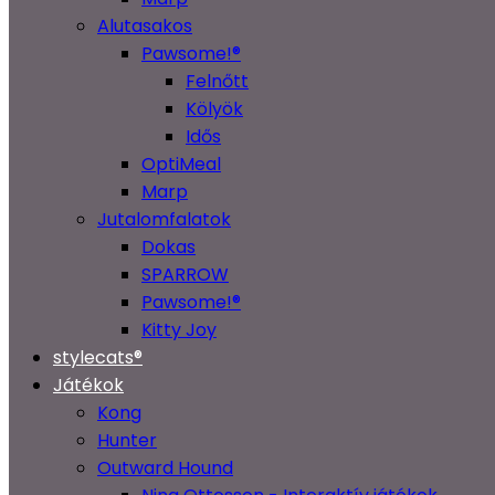
Alutasakos
Pawsome!®
Felnőtt
Kölyök
Idős
OptiMeal
Marp
Jutalomfalatok
Dokas
SPARROW
Pawsome!®
Kitty Joy
stylecats®
Játékok
Kong
Hunter
Outward Hound