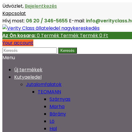
Üdvözlet,
Bejelentkezés
Kapcsolat
Hívj most:
06 20 / 346-5655
E-mail:
info@verityclass.h
Az Ön kosara:
0
Termék
Termék
Termék
0 Ft‎
Your account
Keresés
Menu
Új termékek
Kutyaeledel
Jutalomfalatok
TEOMANN
Szárnyas
Marha
Bárány
Ló
Hal