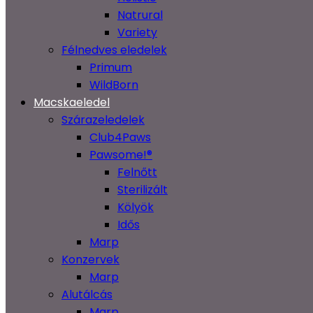
Natrural
Variety
Félnedves eledelek
Primum
WildBorn
Macskaeledel
Szárazeledelek
Club4Paws
Pawsome!®
Felnőtt
Sterilizált
Kölyök
Idős
Marp
Konzervek
Marp
Alutálcás
Marp