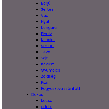
Borjú
Sertés
Vad
Nyúl
Kenguru
Bivaly
Kecske
Strucc
Teve
Sajt
Kókusz
Gyümölcs
Zöldség
Rizs
Fagyasztva szárított
Dokas
kacsa
csirke