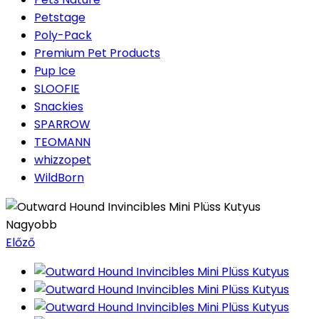
Petstage
Poly-Pack
Premium Pet Products
Pup Ice
SLOOFIE
Snackies
SPARROW
TEOMANN
whizzopet
WildBorn
Nagyobb
Előző