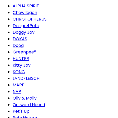
ALPHA SPIRIT
Chewllagen
CHRISTOPHERUS
Design4Pets
Doggy Joy
DOKAS
Doog
Greenpee®
HUNTER
Kitty Joy
KONG
LANDFLEISCH
MARP
NAP
Olly & Molly
Outward Hound
Pet's Up
Pets Nature