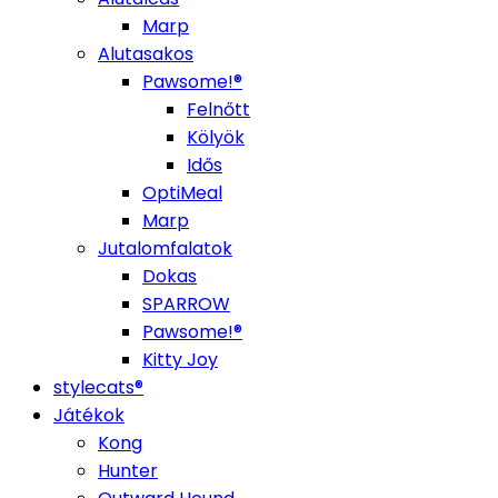
Marp
Alutasakos
Pawsome!®
Felnőtt
Kölyök
Idős
OptiMeal
Marp
Jutalomfalatok
Dokas
SPARROW
Pawsome!®
Kitty Joy
stylecats®
Játékok
Kong
Hunter