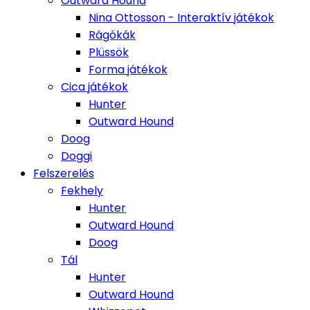
Outward Hound
Nina Ottosson - Interaktív játékok
Rágókák
Plüssök
Forma játékok
Cica játékok
Hunter
Outward Hound
Doog
Doggi
Felszerelés
Fekhely
Hunter
Outward Hound
Doog
Tál
Hunter
Outward Hound