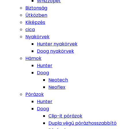
Whizzopet
Biztonság
Útközben
Kiképzés
cica
Nyakörvek
Hunter nyakörvek
Doog nyakörvek
Hámok
Hunter
Doog
Neotech
Neoflex
Pórázok
Hunter
Doog
Clip-it pórázok
Dupla végű pórázhosszabbító