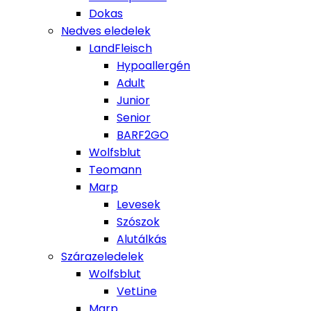
Dokas
Nedves eledelek
LandFleisch
Hypoallergén
Adult
Junior
Senior
BARF2GO
Wolfsblut
Teomann
Marp
Levesek
Szószok
Alutálkás
Szárazeledelek
Wolfsblut
VetLine
Marp