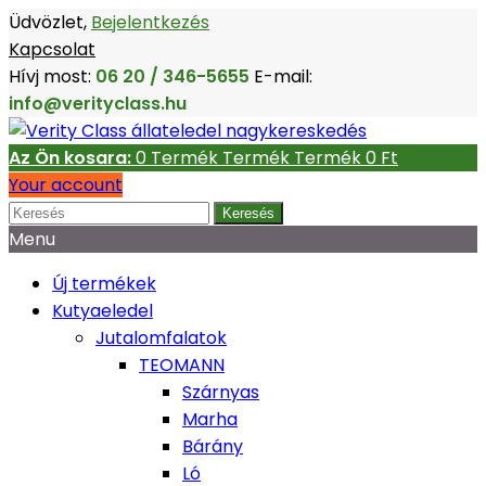
Üdvözlet,
Bejelentkezés
Kapcsolat
Hívj most:
06 20 / 346-5655
E-mail:
info@verityclass.hu
Az Ön kosara:
0
Termék
Termék
Termék
0 Ft‎
Your account
Keresés
Menu
Új termékek
Kutyaeledel
Jutalomfalatok
TEOMANN
Szárnyas
Marha
Bárány
Ló