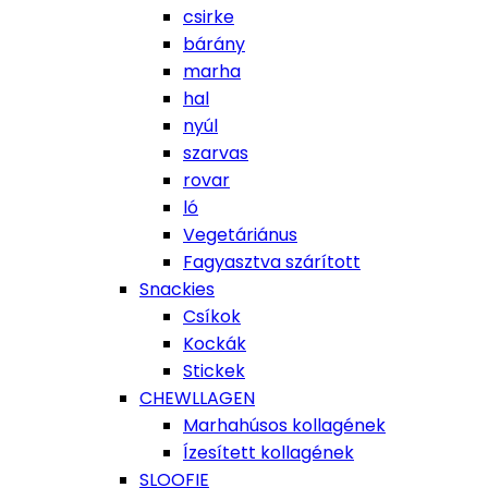
csirke
bárány
marha
hal
nyúl
szarvas
rovar
ló
Vegetáriánus
Fagyasztva szárított
Snackies
Csíkok
Kockák
Stickek
CHEWLLAGEN
Marhahúsos kollagének
Ízesített kollagének
SLOOFIE