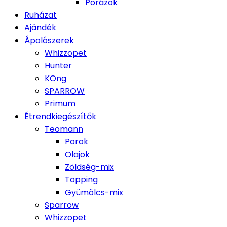
Pórázok
Ruházat
Ajándék
Ápolószerek
Whizzopet
Hunter
KOng
SPARROW
Primum
Étrendkiegészítők
Teomann
Porok
Olajok
Zöldség-mix
Topping
Gyümölcs-mix
Sparrow
Whizzopet