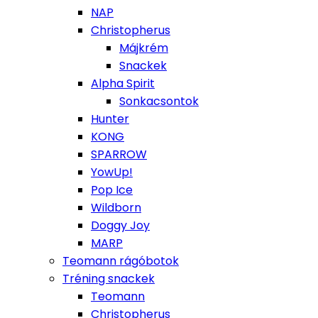
NAP
Christopherus
Májkrém
Snackek
Alpha Spirit
Sonkacsontok
Hunter
KONG
SPARROW
YowUp!
Pop Ice
Wildborn
Doggy Joy
MARP
Teomann rágóbotok
Tréning snackek
Teomann
Christopherus