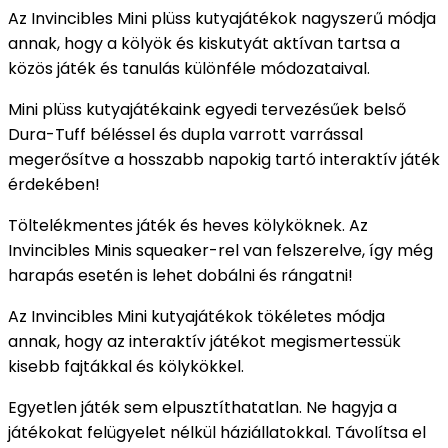
Az Invincibles Mini plüss kutyajátékok nagyszerű módja
annak, hogy a kölyök és kiskutyát aktívan tartsa a
közös játék és tanulás különféle módozataival.
Mini plüss kutyajátékaink egyedi tervezésűek belső
Dura-Tuff béléssel és dupla varrott varrással
megerősítve a hosszabb napokig tartó interaktív játék
érdekében!
Töltelékmentes játék és heves kölyköknek.
A
z
Invincibles Minis squeaker-rel van felszerelve, így még
harapás esetén is lehet dobálni és rángatni!
Az Invincibles Mini kutyajátékok tökéletes módja
annak, hogy az interaktív játékot megismertessük
kisebb fajtákkal és kölykökkel.
Egyetlen játék sem elpusztíthatatlan.
Ne hagyja a
játékokat felügyelet nélkül háziállatokkal.
Távolítsa el