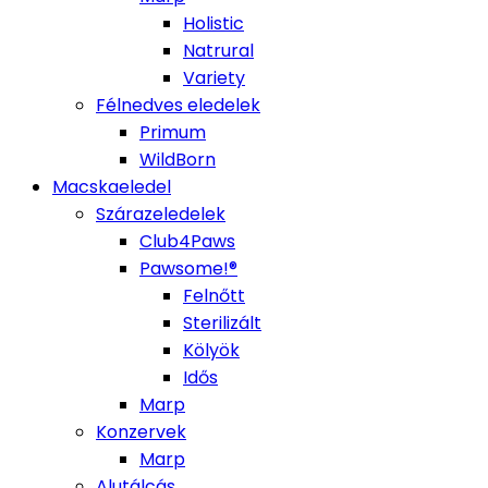
Holistic
Natrural
Variety
Félnedves eledelek
Primum
WildBorn
Macskaeledel
Szárazeledelek
Club4Paws
Pawsome!®
Felnőtt
Sterilizált
Kölyök
Idős
Marp
Konzervek
Marp
Alutálcás