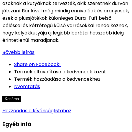
azoknak a kutyáknak tervezték, akik szeretnek durván
játszani.
Bár kívül még mindig ennivalóak és aranyosak,
ezek a plüssjátékok különleges Dura-Tuff belső
béléssel és kétrétegű külső varrásokkal rendelkeznek,
hogy kölyökkutyája új legjobb barátai hosszabb ideig
érintetlenül maradjanak.
Bővebb leírás
Share on Facebook!
Termék eltávolítása a kedvencek közül.
Termék hozzáadása a kedvencekhez
Nyomtatás
Kosárba
Hozzáadás a kívánságlistához
Egyéb infó