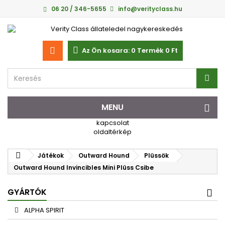
06 20 / 346-5655
info@verityclass.hu
Az Ön kosara:
0
Termék
0 Ft‎
MENU
kapcsolat
oldaltérkép
Játékok
Outward Hound
Plüssök
Outward Hound Invincibles Mini Plüss Csibe
GYÁRTÓK
ALPHA SPIRIT