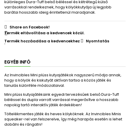
különleges Dura-Tuff belső béléssel és kétrétegű külső
varrásokkal rendelkeznek, hogy kölyökkutyája új legjobb
barátai hosszabb ideig érintetlenül maradjanak.
Share on Facebook!
Termék eltávolítása a kedvencek közül.
Termék hozzáadása a kedvencekhez
Nyomtatás
EGYÉB INFÓ
Az Invincibles Mini plüss kutyajátékok nagyszerű módja annak,
hogy a kölyök és kiskutyát aktívan tartsa a közös játék és
tanulás különféle módozataival.
Mini plüss kutyajátékaink egyedi tervezésűek belső Dura-Tuff
béléssel és dupla varrott varrással megerősítve a hosszabb
napokig tartó interaktív játék érdekében!
Töltelékmentes játék és heves kölyköknek.
A
z Invincibles Minis
squeaker-rel van felszerelve, így még harapás esetén is lehet
dobálni és rángatni!