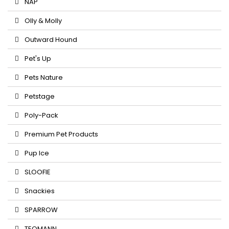
NAP
Olly & Molly
Outward Hound
Pet's Up
Pets Nature
Petstage
Poly-Pack
Premium Pet Products
Pup Ice
SLOOFIE
Snackies
SPARROW
TEOMANN