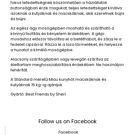
fokos lefedettségnek köszönhetően a háziállatok
biztonságban érzik magukat, teljes lefedettséget kínálva
azoknak a kutyáknak és macskáknak, akik szeretnek bújni
és bújni.
Az egész ágy mosógépben mosható és szárítható a
könnyű tisztítás és kényelem érdekében. A gépi
mosáshoz először távolítsa el a betéthabot, és zárja le a
fedelet cipzárral. Rázza le a laza törmeléket, és helyezze
a huzatot a kímélő mosógépbe.
Alacsony szárítógépben vagy levegőn szárítva az
élettartam meghosszabbítása érdekében. Ne használjon
fehérítőt.
A Standard méretű Miau kunyhót macskáknak és
kutyáknak 15 kg-ig ajánljuk.
Gyártó: Best Friends by Sherl
Follow us on Facebook
Facebook