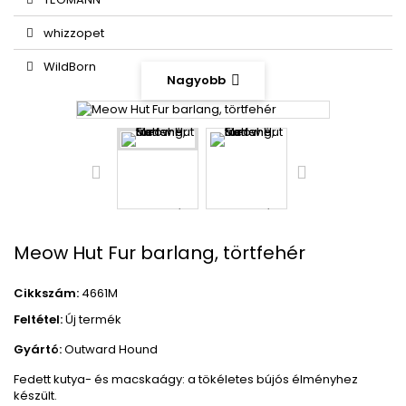
whizzopet
WildBorn
Nagyobb
Meow Hut Fur barlang, törtfehér
Cikkszám:
4661M
Feltétel:
Új termék
Gyártó:
Outward Hound
Fedett kutya- és macskaágy: a tökéletes bújós élményhez
készült.