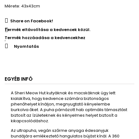
Mérete: 43x43cm
Share on Facebook!
Termék eltávolítása a kedvencek közül.
Termék hozzáadása a kedvencekhez
Nyomtatás
EGYÉB INFÓ
A Sheri Meow Hut kutyáknak és macskáknak úgy lett
kialakítva, hogy kedvence számára biztonságos
pihenőhelyet kínáljon, megnyugtató kényelembe
burkolva őket. A puha párnázott hab optimális támasztást
biztosít az ízületeknek és kényelmes helyet biztosít a
kikapcsolódáshoz.
Az ultrapuha, vegán szőrme anyaga édesanyjuk
bundájára emlékeztető hangulatos bújást kínál. A 360