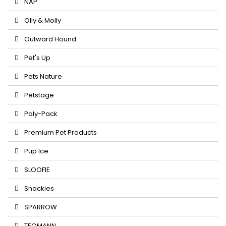
NAP
Olly & Molly
Outward Hound
Pet's Up
Pets Nature
Petstage
Poly-Pack
Premium Pet Products
Pup Ice
SLOOFIE
Snackies
SPARROW
TEOMANN