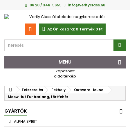
06 20 / 346-5655
info@verityclass.hu
Az Ön kosara:
0
Termék
0 Ft‎
MENU
kapcsolat
oldaltérkép
Felszerelés
Fekhely
Outward Hound
Meow Hut Fur barlang, törtfehér
GYÁRTÓK
ALPHA SPIRIT