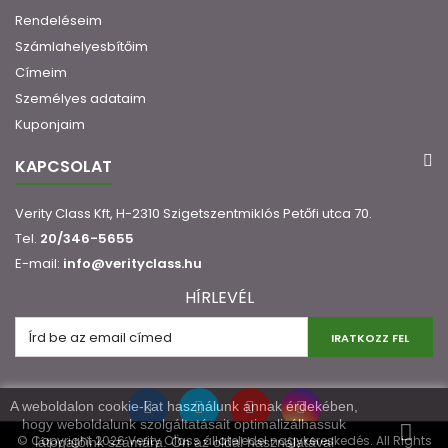
Rendeléseim
Számlahelyesbítőim
Címeim
Személyes adataim
Kuponjaim
KAPCSOLAT
Verity Class Kft, H-2310 Szigetszentmiklós Petőfi utca 70.
Tel.
20/346-5655
E-mail:
info@verityclass.hu
HÍRLEVÉL
IRATKOZZ FEL
A weboldalon cookie-kat használunk annak érdekében,
hogy weboldalunk szolgáltatásait optimalizálhassuk
© Copyright 2026 Verity Class állateledel nagykereskedés. All Rights
látogatóink számára. Ön az oldal használatával