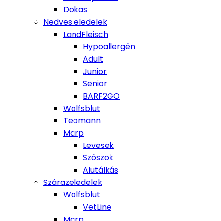
Dokas
Nedves eledelek
LandFleisch
Hypoallergén
Adult
Junior
Senior
BARF2GO
Wolfsblut
Teomann
Marp
Levesek
Szószok
Alutálkás
Szárazeledelek
Wolfsblut
VetLine
Marp