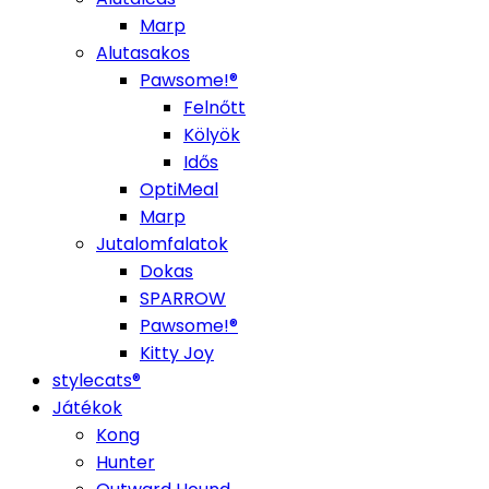
Marp
Alutasakos
Pawsome!®
Felnőtt
Kölyök
Idős
OptiMeal
Marp
Jutalomfalatok
Dokas
SPARROW
Pawsome!®
Kitty Joy
stylecats®
Játékok
Kong
Hunter