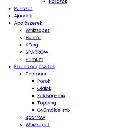
Pórázok
Ruházat
Ajándék
Ápolószerek
Whizzopet
Hunter
KOng
SPARROW
Primum
Étrendkiegészítők
Teomann
Porok
Olajok
Zöldség-mix
Topping
Gyümölcs-mix
Sparrow
Whizzopet