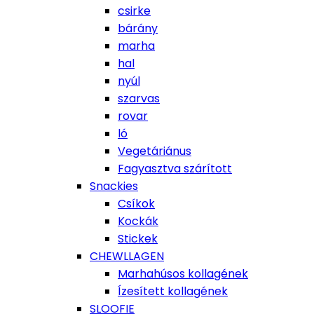
csirke
bárány
marha
hal
nyúl
szarvas
rovar
ló
Vegetáriánus
Fagyasztva szárított
Snackies
Csíkok
Kockák
Stickek
CHEWLLAGEN
Marhahúsos kollagének
Ízesített kollagének
SLOOFIE