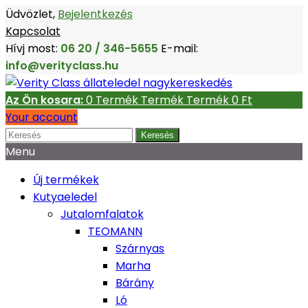
Üdvözlet,
Bejelentkezés
Kapcsolat
Hívj most:
06 20 / 346-5655
E-mail:
info@verityclass.hu
Az Ön kosara:
0
Termék
Termék
Termék
0 Ft‎
Your account
Keresés
Menu
Új termékek
Kutyaeledel
Jutalomfalatok
TEOMANN
Szárnyas
Marha
Bárány
Ló