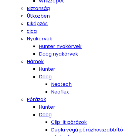
Whizzopet
Biztonság
Útközben
Kiképzés
cica
Nyakörvek
Hunter nyakörvek
Doog nyakörvek
Hámok
Hunter
Doog
Neotech
Neoflex
Pórázok
Hunter
Doog
Clip-it pórázok
Dupla végű pórázhosszabbító