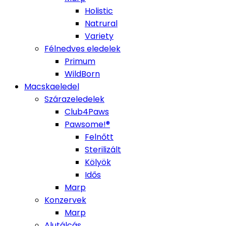
Holistic
Natrural
Variety
Félnedves eledelek
Primum
WildBorn
Macskaeledel
Szárazeledelek
Club4Paws
Pawsome!®
Felnőtt
Sterilizált
Kölyök
Idős
Marp
Konzervek
Marp
Alutálcás