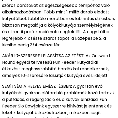
szőrös barátokat az egészségesebb tempóhoz való
alkalmazkodásban!
Több mint 1 millió darab eladott
kutyatálból, többféle méretben és labirintus stílusban,
biztosan megtalálja a kölyökkutyája személyiségének
és étrendi preferenciáinak megfelelőt.
A nagy tálba
legfeljebb 4 csésze száraz tápot, a közepesbe 2, a
kicsibe pedig 3/4 csésze fér.
AKÁR 10-SZERESRE LELASSÍTSA AZ ETÉST: Az Outward
Hound egyedi tervezésű Fun Feeder kutyatálai
étkezést meghosszabbító bordákkal rendelkeznek,
amelyek 10-szeresére lassítják kutyája evési idejét!
SEGÍTSÉG A HELYES EMÉSZTÉSBEN: A gyorsan evő
kutyáknál gyakran előforduló problémák közé tartozik
a puffadás, a regurgitáció és a kutyák elhízása. Fun
Feeder Slo Bowljaink egyszerre kihívást jelentenek és
lekötik kutyáját étkezés közben, miközben segít