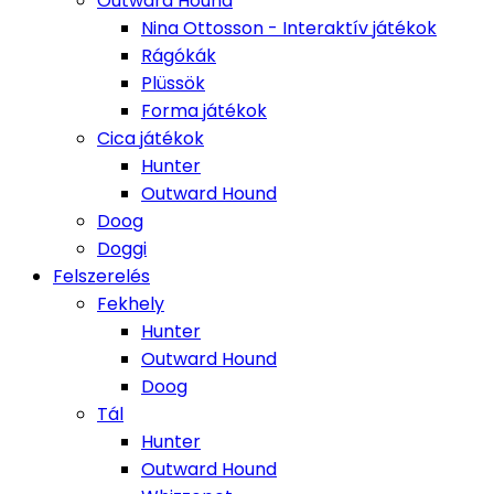
Outward Hound
Nina Ottosson - Interaktív játékok
Rágókák
Plüssök
Forma játékok
Cica játékok
Hunter
Outward Hound
Doog
Doggi
Felszerelés
Fekhely
Hunter
Outward Hound
Doog
Tál
Hunter
Outward Hound