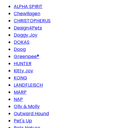
ALPHA SPIRIT
Chewllagen
CHRISTOPHERUS
Design4Pets
Doggy Joy
DOKAS
Doog
Greenpee®
HUNTER
Kitty Joy
KONG
LANDFLEISCH
MARP
NAP
Olly & Molly
Outward Hound
Pet's Up
Pets Nature