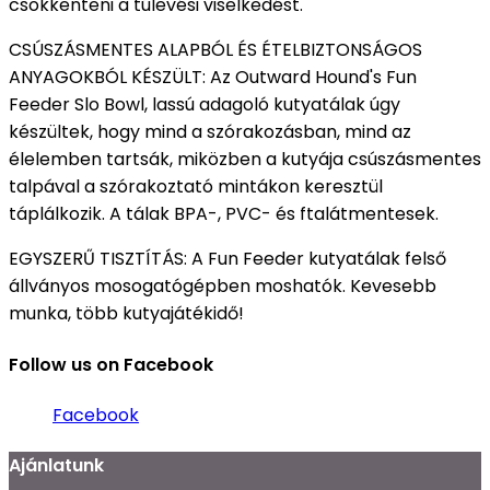
csökkenteni a túlevési viselkedést.
CSÚSZÁSMENTES ALAPBÓL ÉS ÉTELBIZTONSÁGOS
ANYAGOKBÓL KÉSZÜLT: Az Outward Hound's Fun
Feeder Slo Bowl, lassú adagoló kutyatálak úgy
készültek, hogy mind a szórakozásban, mind az
élelemben tartsák, miközben a kutyája csúszásmentes
talpával a szórakoztató mintákon keresztül
táplálkozik. A tálak BPA-, PVC- és ftalátmentesek.
EGYSZERŰ TISZTÍTÁS: A Fun Feeder kutyatálak felső
állványos mosogatógépben moshatók. Kevesebb
munka, több kutyajátékidő!
Follow us on Facebook
Facebook
Ajánlatunk