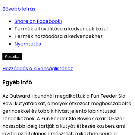
Bővebb leírás
Share on Facebook!
Termék eltávolítása a kedvencek közül.
Termék hozzáadása a kedvencekhez
Nyomtatás
Kosárba
Hozzáadás a kívánságlistához
Egyéb infó
A
z Outward Houndnál megalkottuk a Fun Feeder Slo
Bowl kutyatálakat, amelyek étkezést meghosszabbító
gerincekkel és több kihívást jelentő labirintussal
rendelkeznek.
A Fun Feeder Slo Bowlok akár 10-szer
hosszabb ideig tartják a kutyát étkezés közben, ami
javítja az általános emésztést, miközben segíti a