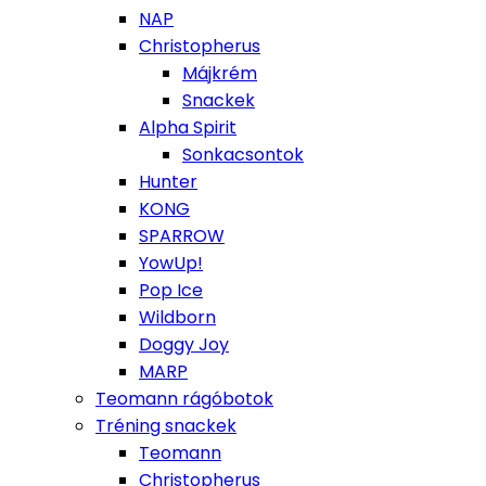
NAP
Christopherus
Májkrém
Snackek
Alpha Spirit
Sonkacsontok
Hunter
KONG
SPARROW
YowUp!
Pop Ice
Wildborn
Doggy Joy
MARP
Teomann rágóbotok
Tréning snackek
Teomann
Christopherus