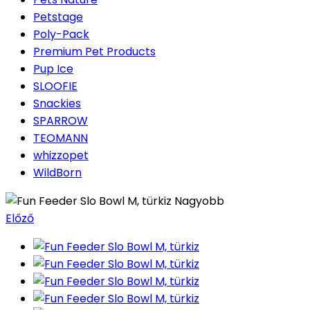
Petstage
Poly-Pack
Premium Pet Products
Pup Ice
SLOOFIE
Snackies
SPARROW
TEOMANN
whizzopet
WildBorn
Nagyobb
Előző