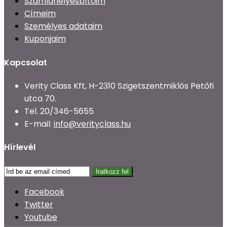
Számlahelyesbítőim
Címeim
Személyes adataim
Kuponjaim
Kapcsolat
Verity Class Kft, H-2310 Szigetszentmiklós Petőfi
utca 70.
Tel.
20/346-5655
E-mail:
info@verityclass.hu
Hírlevél
Iratkozz fel
Facebook
Twitter
Youtube