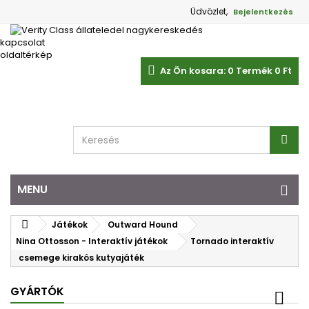
Üdvözlet,
Bejelentkezés
kapcsolat
oldaltérkép
Az Ön kosara:
0
Termék
0 Ft‎
MENU
Játékok
Outward Hound
Nina Ottosson - Interaktív játékok
Tornado interaktív
csemege kirakós kutyajáték
GYÁRTÓK