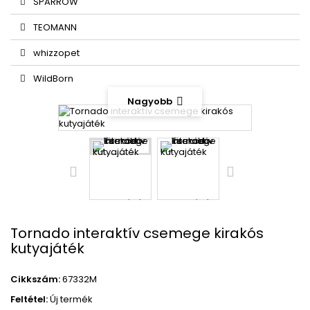
SPARROW
TEOMANN
whizzopet
WildBorn
Nagyobb
Tornado interaktív csemege kirakós
kutyajáték
Cikkszám:
67332M
Feltétel:
Új termék