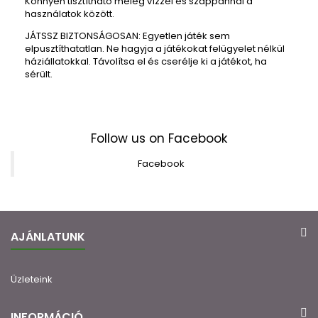
Könnyen tisztítható meleg vízzel és szappannal a
használatok között.
JÁTSSZ BIZTONSÁGOSAN: Egyetlen játék sem
elpusztíthatatlan.
Ne hagyja a játékokat felügyelet nélkül
háziállatokkal.
Távolítsa el és cserélje ki a játékot, ha
sérült.
Follow us on Facebook
Facebook
AJÁNLATUNK
Üzleteink
INFORMÁCIÓ