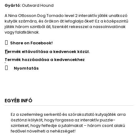
Gyártó:
Outward Hound
A Nina Ottosson Dog Tornado level 2 interaktív játék unatkozó
kutyák számára, és órákon át lefoglalja őket!
Ez a középszintű
játék három szintből áll, tizenkét rekesszel a nassolnivalónak
vagy falatkáknak.
Share on Facebook!
Termék eltávolítása a kedvencek közül.
Termék hozzáadása a kedvencekhez
Nyomtatás
EGYÉB INFÓ
Ez a szellemileg serkentő és szórakoztató kutyajáték arra
ösztönzi kölyköt, hogy forgassa az interaktív puzzle-
szinteket, hogy felfedje a jutalmakat – három csont alakú
fedővel növelheti a nehézséget!