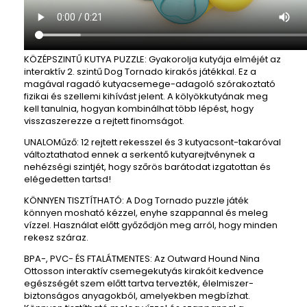
KÖZÉPSZINTŰ KUTYA PUZZLE: Gyakorolja kutyája elméjét az
interaktív 2. szintű Dog Tornado kirakós játékkal.
Ez a
magával ragadó kutyacsemege-adagoló szórakoztató
fizikai és szellemi kihívást jelent.
A kölyökkutyának meg
kell tanulnia, hogyan kombinálhat több lépést, hogy
visszaszerezze a rejtett finomságot.
UNALOMűző: 12 rejtett rekesszel és 3 kutyacsont-takaróval
változtathatod ennek a serkentő kutyarejtvénynek a
nehézségi szintjét, hogy szőrös barátodat izgatottan és
elégedetten tartsd!
KÖNNYEN TISZTÍTHATÓ: A Dog Tornado puzzle játék
könnyen mosható kézzel, enyhe szappannal és meleg
vízzel.
Használat előtt győződjön meg arról, hogy minden
rekesz száraz.
BPA-, PVC- ÉS FTALÁTMENTES: Az Outward Hound Nina
Ottosson interaktív csemegekutyás kirakóit kedvence
egészségét szem előtt tartva tervezték, élelmiszer-
biztonságos anyagokból, amelyekben megbízhat.