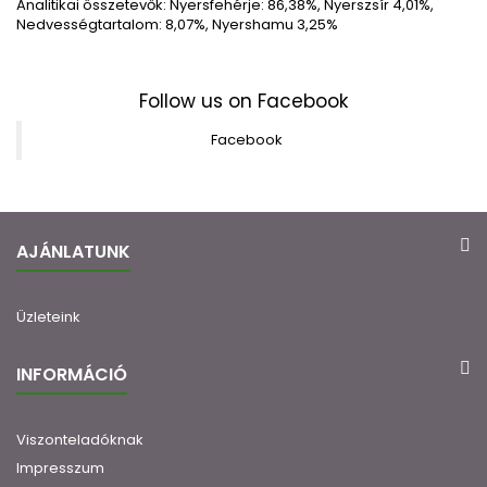
Analitikai összetevők
:
Nyersfehérje
:
86,38
%
,
Nyerszsír 4,01
%
,
Nedvességtartalom:
8,07
%, Nyershamu 3,25%
Follow us on Facebook
Facebook
AJÁNLATUNK
Üzleteink
INFORMÁCIÓ
Viszonteladóknak
Impresszum