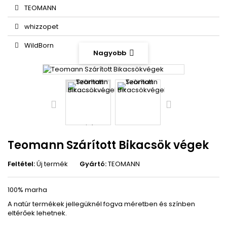
TEOMANN
whizzopet
WildBorn
Nagyobb
Teomann Szárított Bikacsök végek
Feltétel:
Új termék
Gyártó:
TEOMANN
100% marha
A natúr termékek jellegüknél fogva méretben és színben
eltérőek lehetnek.