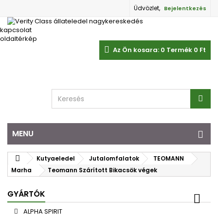
Üdvözlet,
Bejelentkezés
kapcsolat
oldaltérkép
Az Ön kosara:
0
Termék
0 Ft‎
MENU
Kutyaeledel
Jutalomfalatok
TEOMANN
Marha
Teomann Szárított Bikacsök végek
GYÁRTÓK
ALPHA SPIRIT