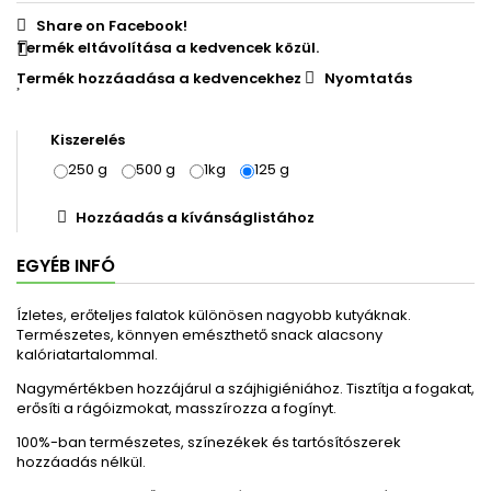
Share on Facebook!
Termék eltávolítása a kedvencek közül.
Termék hozzáadása a kedvencekhez
Nyomtatás
Kiszerelés
250 g
500 g
1kg
125 g
Hozzáadás a kívánságlistához
EGYÉB INFÓ
Ízletes, erőteljes falatok különösen nagyobb kutyáknak.
Természetes, könnyen emészthető snack alacsony
kalóriatartalommal
.
Nagymértékben hozzájárul a szájhigiéniához. Tisztítja a fogakat,
erősíti a rágóizmokat, masszírozza a fogínyt.
100%-ban természetes
,
színezékek és
tartósítószerek
hozzáadás nélkül.