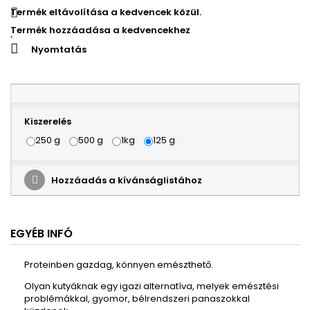
Termék eltávolítása a kedvencek közül.
Termék hozzáadása a kedvencekhez
Nyomtatás
Kiszerelés
250 g
500 g
1kg
125 g
Hozzáadás a kívánságlistához
EGYÉB INFÓ
Proteinben gazdag, könnyen emészthető.
Olyan kutyáknak egy igazi alternatíva, melyek emésztési
problémákkal, gyomor, bélrendszeri panaszokkal