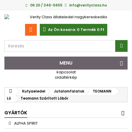
06 20 / 346-5655
info@verityclass.hu
Az Ön kosara:
0
Termék
0 Ft‎
MENU
kapcsolat
oldaltérkép
Kutyaeledel
Jutalomfalatok
TEOMANN
Ló
Teomann Szárított Lóbőr
GYÁRTÓK
ALPHA SPIRIT