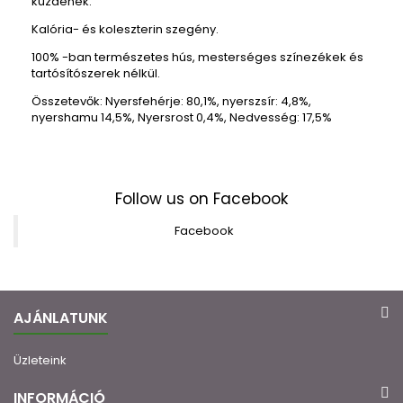
küzdenek.
Kalória- és koleszterin szegény.
100% -ban természetes
hús
,
mesterséges színezékek
és
tartósítószerek nélkül.
Összetevők:
Nyersfehérje
:
80,1
%
,
nyerszsír
:
4,8
%,
nyershamu 14,5
%, Nyersrost
0,4
%,
Nedvesség
:
17,5
%
Follow us on Facebook
Facebook
AJÁNLATUNK
Üzleteink
INFORMÁCIÓ