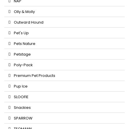
NAP
Olly & Molly
Outward Hound
Pet's Up
Pets Nature
Petstage
Poly-Pack
Premium Pet Products
Pup Ice
SLOOFIE
Snackies
SPARROW
TEOMANN