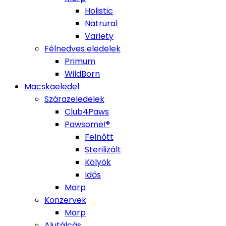
Holistic
Natrural
Variety
Félnedves eledelek
Primum
WildBorn
Macskaeledel
Szárazeledelek
Club4Paws
Pawsome!®
Felnőtt
Sterilizált
Kölyök
Idős
Marp
Konzervek
Marp
Alutálcás