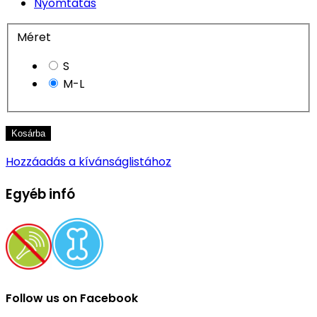
Nyomtatás
Méret
S
M-L
Kosárba
Hozzáadás a kívánságlistához
Egyéb infó
Follow us on Facebook