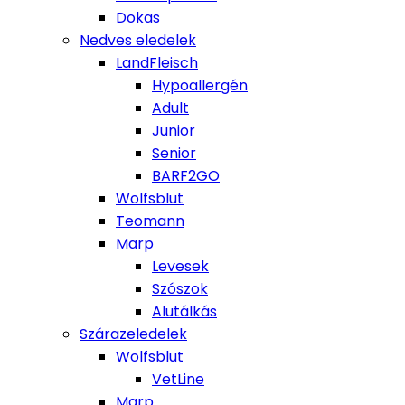
Dokas
Nedves eledelek
LandFleisch
Hypoallergén
Adult
Junior
Senior
BARF2GO
Wolfsblut
Teomann
Marp
Levesek
Szószok
Alutálkás
Szárazeledelek
Wolfsblut
VetLine
Marp