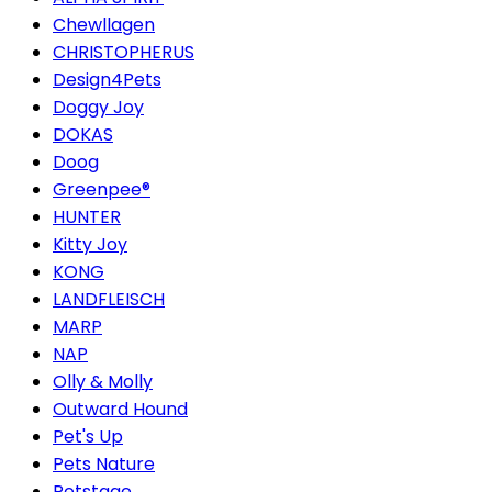
Chewllagen
CHRISTOPHERUS
Design4Pets
Doggy Joy
DOKAS
Doog
Greenpee®
HUNTER
Kitty Joy
KONG
LANDFLEISCH
MARP
NAP
Olly & Molly
Outward Hound
Pet's Up
Pets Nature
Petstage