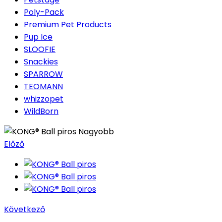
Poly-Pack
Premium Pet Products
Pup Ice
SLOOFIE
Snackies
SPARROW
TEOMANN
whizzopet
WildBorn
Nagyobb
Előző
Következő