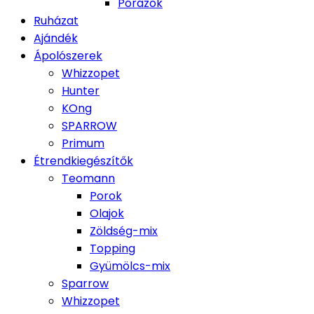
Pórázok
Ruházat
Ajándék
Ápolószerek
Whizzopet
Hunter
KOng
SPARROW
Primum
Étrendkiegészítők
Teomann
Porok
Olajok
Zöldség-mix
Topping
Gyümölcs-mix
Sparrow
Whizzopet