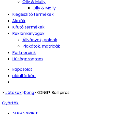
Olly & Molly
Olly & Molly
Kiegészítő termékek
Akciók
Kifutó termékek
Reklámanyagok
Állványok, polcok
Plakátok, matricák
Partnereink
Hűségprogram
kapcsolat
oldaltérkép
>
Játékok
>
Kong
>
KONG® Ball piros
Gyártók
ALPHA SPIRIT