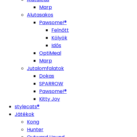
Marp
Alutasakos
Pawsome!®
Felnőtt
Kölyök
Idős
OptiMeal
Marp
Jutalomfalatok
Dokas
SPARROW
Pawsome!®
Kitty Joy
stylecats®
Játékok
Kong
Hunter