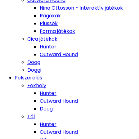
Outward Hound
Nina Ottosson - Interaktív játékok
Rágókák
Plüssök
Forma játékok
Cica játékok
Hunter
Outward Hound
Doog
Doggi
Felszerelés
Fekhely
Hunter
Outward Hound
Doog
Tál
Hunter
Outward Hound