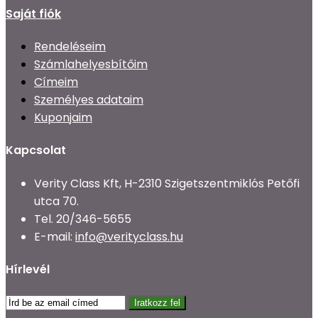
Saját fiók
Rendeléseim
Számlahelyesbítőim
Címeim
Személyes adataim
Kuponjaim
Kapcsolat
Verity Class Kft, H-2310 Szigetszentmiklós Petőfi
utca 70.
Tel.
20/346-5655
E-mail:
info@verityclass.hu
Hírlevél
Iratkozz fel