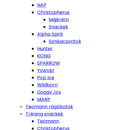
NAP
Christopherus
Májkrém
Snackek
Alpha Spirit
Sonkacsontok
Hunter
KONG
SPARROW
YowUp!
Pop Ice
Wildborn
Doggy Joy
MARP
Teomann rágóbotok
Tréning snackek
Teomann
Christopherus