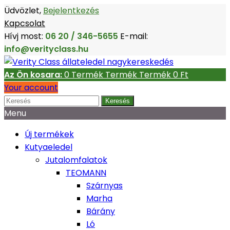
Üdvözlet,
Bejelentkezés
Kapcsolat
Hívj most:
06 20 / 346-5655
E-mail:
info@verityclass.hu
Az Ön kosara:
0
Termék
Termék
Termék
0 Ft‎
Your account
Keresés
Menu
Új termékek
Kutyaeledel
Jutalomfalatok
TEOMANN
Szárnyas
Marha
Bárány
Ló