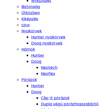
Whizzopet
Biztonság
Útközben
Kiképzés
cica
Nyakörvek
Hunter nyakörvek
Doog nyakörvek
Hámok
Hunter
Doog
Neotech
Neoflex
Pórázok
Hunter
Doog
Clip-it pórázok
Dupla végű pórázhosszabbító