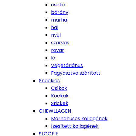
csirke
bárány
marha
hal
nyúl
szarvas
rovar
ló
Vegetáriánus
Fagyasztva szárított
Snackies
Csíkok
Kockák
Stickek
CHEWLLAGEN
Marhahúsos kollagének
Ízesített kollagének
SLOOFIE