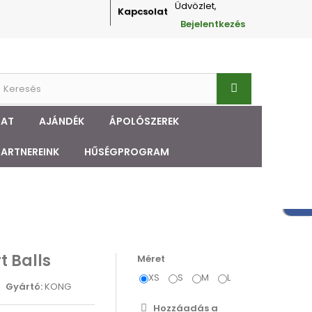
Üdvözlet,
Kapcsolat
Bejelentkezés
ZAT
AJÁNDÉK
ÁPOLÓSZEREK
PARTNEREINK
HŰSÉGPROGRAM
 Balls
Méret
XS
S
M
L
Gyártó:
KONG
Hozzáadás a