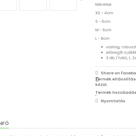
Méretek:
XS - 4cm
S - 5cm
M - 6cm
L - 8cm
vastag, robosz
elősegíti a ját
3 db / háló, L: 
Share on Facebo
Termék eltávolítá
közül.
Termék hozzáadás
Nyomtatás
INFÓ