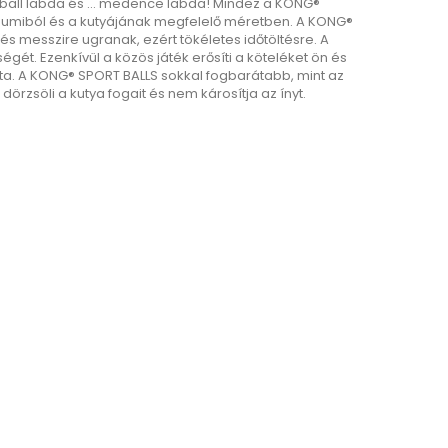
tball labda és ... medence labda!
Mindez a KONG®
umiból és a kutyájának megfelelő méretben.
A KONG®
 és messzire ugranak, ezért tökéletes időtöltésre.
A
ségét.
Ezenkívül a közös játék erősíti a köteléket ön és
ta.
A KONG® SPORT BALLS sokkal fogbarátabb, mint az
örzsöli a kutya fogait és nem károsítja az ínyt.