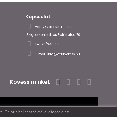
Kapcsolat
Verity Class Kft, H-2310
Szigetszentmiklós Petőfi utca 70.
Tel.
20/346-5655
E-mail:
info@verityclass.hu
Kövess minket
. Ön az oldal használatával elfogadja ezt.