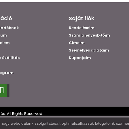
máció
Saját fiók
eladóknak
Rendeléseim
zum
Számlahelyesbítőim
elem
Címeim
Személyes adataim
s Szállítás
Kuponjaim
rogram
s. All Rights Reserved.
ogy weboldalunk szolgáltatásait optimalizálhassuk látogatóink számára