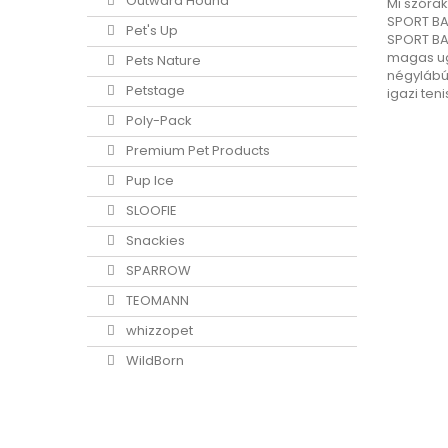
Outward Hound
Mi szórak
SPORT BA
Pet's Up
SPORT BA
magas ugr
Pets Nature
négylábú 
Petstage
igazi ten
Poly-Pack
Premium Pet Products
Pup Ice
SLOOFIE
Snackies
SPARROW
TEOMANN
whizzopet
WildBorn