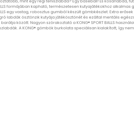
oztatóbb, mint egy régi teniszlabda?
Egy baseball!
És kosárlabda, fu
LLS formájában kapható, természetesen kutyajátékokhoz alkalmas g
LLS egy vastag, robosztus gumiból készült gömbkészlet.
Extra erősek
ó labdák ösztönzik kutyája játékösztönét és ezáltal mentális egész
barátja között.
N
agyon szórakoztató a KONG® SPORT BALLS használa
iszlabdák.
A KONG® gömbök burkolata speciálisan kialakított, így nem d