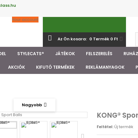
class.hu
Your account
Az Ön kosara:
0
Termék
0 Ft‎
DEL
STYLECATS®
JÁTÉKOK
FELSZERELÉS
RUHÁ
AKCIÓK
KIFUTÓ TERMÉKEK
REKLÁMANYAGOK
Nagyobb
KONG® Sport
Feltétel:
Új termék