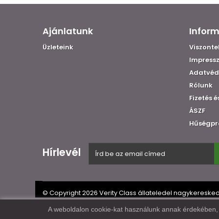
Ajánlatunk
Infor
Üzleteink
Viszont
Impress
Adatvéd
Rólunk
Fizetés é
ÁSZF
Hűségp
Hírlevél
© Copyright 2026 Verity Class állateledel nagykereskedé
A weboldalon cookie-kat használunk annak érdekében, h