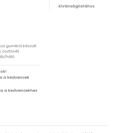
kívánságlistához
tus gumiból készült
ék ösztönét
2db/háló
ok!
sa a kedvencek
a a kedvencekhez