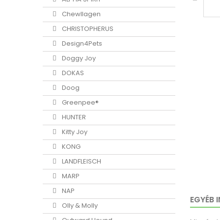
Chewllagen
CHRISTOPHERUS
Design4Pets
Doggy Joy
DOKAS
Doog
Greenpee®
HUNTER
Kitty Joy
KONG
LANDFLEISCH
MARP
NAP
EGYÉB 
Olly & Molly