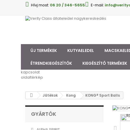
Hívj most:
06 20 / 346-5655
E-mail:
info@verity
ÚJ TERMÉKEK
KUTYAELEDEL
MACSKAELE
ÉTRENDKIEGÉSZÍTŐK
KIEGÉSZÍTŐ TERMÉKEK
kapcsolat
oldaltérkép
Játékok
Kong
KONG® Sport Balls
GYÁRTÓK
ALPHA SPIRIT