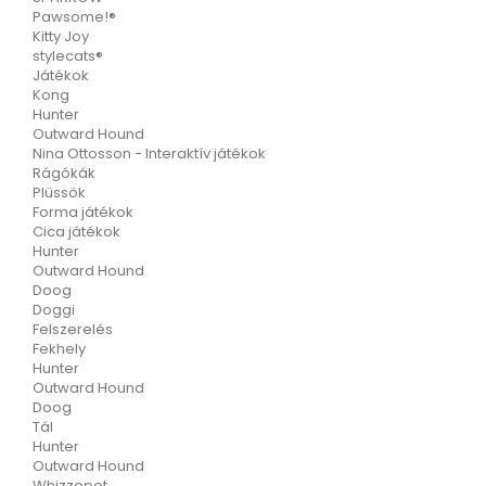
Pawsome!®
Kitty Joy
stylecats®
Játékok
Kong
Hunter
Outward Hound
Nina Ottosson - Interaktív játékok
Rágókák
Plüssök
Forma játékok
Cica játékok
Hunter
Outward Hound
Doog
Doggi
Felszerelés
Fekhely
Hunter
Outward Hound
Doog
Tál
Hunter
Outward Hound
Whizzopet