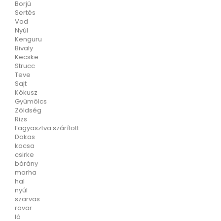
Borjú
Sertés
Vad
Nyúl
Kenguru
Bivaly
Kecske
Strucc
Teve
Sajt
Kókusz
Gyümölcs
Zöldség
Rizs
Fagyasztva szárított
Dokas
kacsa
csirke
bárány
marha
hal
nyúl
szarvas
rovar
ló