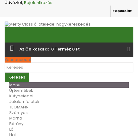
Üdvözlet,
Bejelentkezés
Kapcsolat
Az Ön kosara:
0
Termék
0 Ft‎
Your account
Keresés
Menu
Új termékek
Kutyaeledel
Jutalomfalatok
TEOMANN
Szárnyas
Marha
Bárány
Ló
Hal