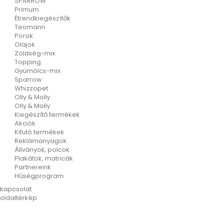
SPARROW
Primum
Étrendkiegészítők
Teomann
Porok
Olajok
Zöldség-mix
Topping
Gyümölcs-mix
Sparrow
Whizzopet
Olly & Molly
Olly & Molly
Kiegészítő termékek
Akciók
Kifutó termékek
Reklámanyagok
Állványok, polcok
Plakátok, matricák
Partnereink
Hűségprogram
kapcsolat
oldaltérkép