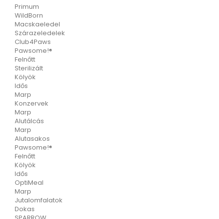
Primum
WildBorn
Macskaeledel
Szárazeledelek
Club4Paws
Pawsome!®
Felnőtt
Sterilizált
Kölyök
Idős
Marp
Konzervek
Marp
Alutálcás
Marp
Alutasakos
Pawsome!®
Felnőtt
Kölyök
Idős
OptiMeal
Marp
Jutalomfalatok
Dokas
SPARROW