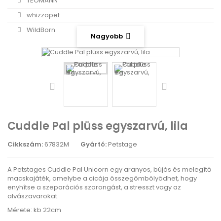
TEOMANN
whizzopet
WildBorn
Nagyobb
Cuddle Pal plüss egyszarvú, lila
Cikkszám:
67832M
Gyártó:
Petstage
A Petstages Cuddle Pal Unicorn egy aranyos, bújós és melegítő
macskajáték, amelybe a cicája összegömbölyödhet, hogy
enyhítse a szeparációs szorongást, a stresszt vagy az
alvászavarokat.
Mérete: kb 22cm