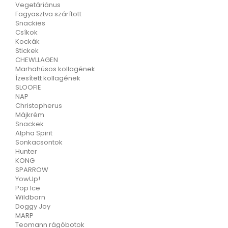
Vegetáriánus
Fagyasztva szárított
Snackies
Csíkok
Kockák
Stickek
CHEWLLAGEN
Marhahúsos kollagének
Ízesített kollagének
SLOOFIE
NAP
Christopherus
Májkrém
Snackek
Alpha Spirit
Sonkacsontok
Hunter
KONG
SPARROW
YowUp!
Pop Ice
Wildborn
Doggy Joy
MARP
Teomann rágóbotok