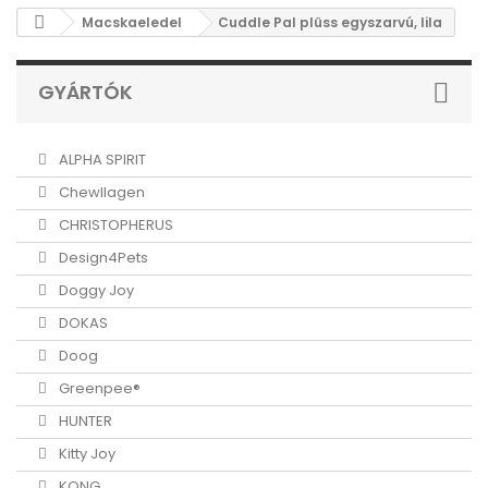
Macskaeledel
Cuddle Pal plüss egyszarvú, lila
GYÁRTÓK
ALPHA SPIRIT
Chewllagen
CHRISTOPHERUS
Design4Pets
Doggy Joy
DOKAS
Doog
Greenpee®
HUNTER
Kitty Joy
KONG