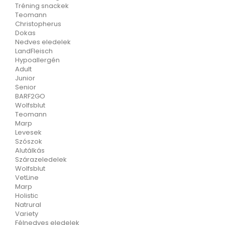
Tréning snackek
Teomann
Christopherus
Dokas
Nedves eledelek
LandFleisch
Hypoallergén
Adult
Junior
Senior
BARF2GO
Wolfsblut
Teomann
Marp
Levesek
Szószok
Alutálkás
Szárazeledelek
Wolfsblut
VetLine
Marp
Holistic
Natrural
Variety
Félnedves eledelek