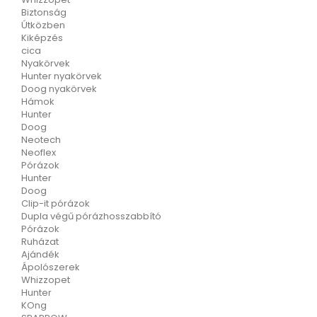
Biztonság
Útközben
Kiképzés
cica
Nyakörvek
Hunter nyakörvek
Doog nyakörvek
Hámok
Hunter
Doog
Neotech
Neoflex
Pórázok
Hunter
Doog
Clip-it pórázok
Dupla végű pórázhosszabbító
Pórázok
Ruházat
Ajándék
Ápolószerek
Whizzopet
Hunter
KOng