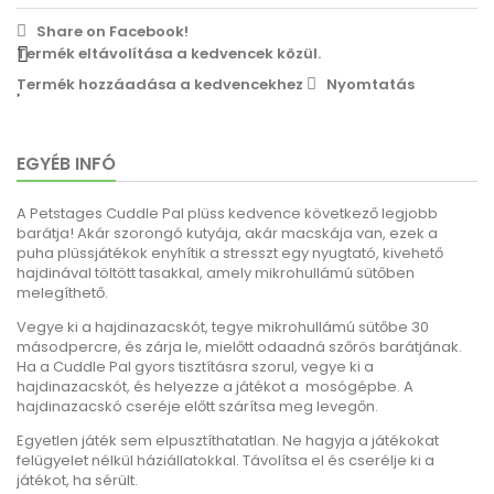
Share on Facebook!
Termék eltávolítása a kedvencek közül.
Termék hozzáadása a kedvencekhez
Nyomtatás
EGYÉB INFÓ
A Petstages Cuddle Pal plüss kedvence következő legjobb
barátja!
Akár szorongó kutyája, akár macskája van, ezek a
puha plüssjátékok enyhítik a stresszt egy nyugtató, kivehető
hajdinával töltött tasakkal, amely mikrohullámú sütőben
melegíthető.
Vegye ki a hajdinazacskót, tegye mikrohullámú sütőbe 30
másodpercre, és zárja le, mielőtt odaadná szőrös barátjának.
Ha a Cuddle Pal gyors tisztításra szorul, vegye ki a
hajdinazacskót, és helyezze a játékot a mosógépbe.
A
hajdinazacskó cseréje előtt szárítsa meg levegőn.
Egyetlen játék sem elpusztíthatatlan.
Ne hagyja a játékokat
felügyelet nélkül háziállatokkal.
Távolítsa el és cserélje ki a
játékot, ha sérült.