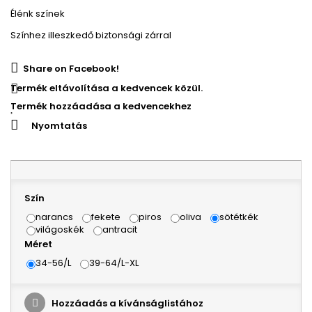
Élénk színek
Színhez illeszkedő biztonsági zárral
Share on Facebook!
Termék eltávolítása a kedvencek közül.
Termék hozzáadása a kedvencekhez
Nyomtatás
Szín
narancs
fekete
piros
oliva
sötétkék
világoskék
antracit
Méret
34-56/L
39-64/L-XL
Hozzáadás a kívánságlistához