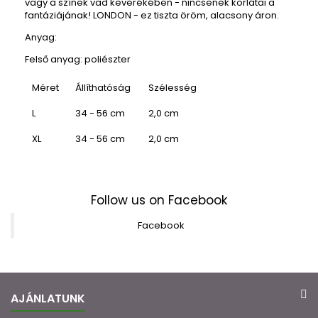
vagy a színek vad keverékében - nincsenek korlátai a
fantáziájának! LONDON - ez tiszta öröm, alacsony áron.
Anyag:
Felső anyag: poliészter
Méret
Állíthatóság
Szélesség
L
34 - 56 cm
2,0 cm
XL
34 - 56 cm
2,0 cm
Follow us on Facebook
Facebook
AJÁNLATUNK