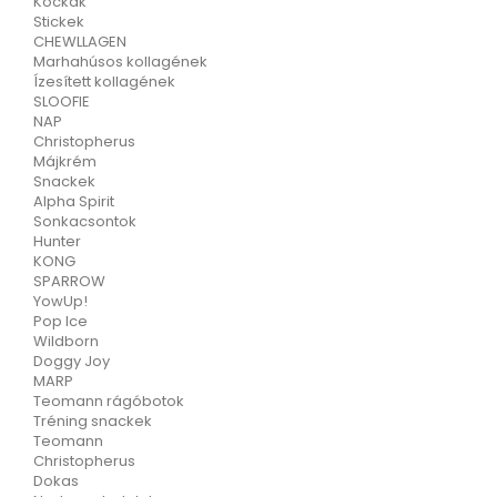
Kockák
Stickek
CHEWLLAGEN
Marhahúsos kollagének
Ízesített kollagének
SLOOFIE
NAP
Christopherus
Májkrém
Snackek
Alpha Spirit
Sonkacsontok
Hunter
KONG
SPARROW
YowUp!
Pop Ice
Wildborn
Doggy Joy
MARP
Teomann rágóbotok
Tréning snackek
Teomann
Christopherus
Dokas