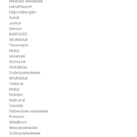
Nedves eledelek
LandFleisch
Hypoallergén
Adult
Junior
Senior
BARF2GO
Wolfsblut
Teomann
Marp
Levesek
Szószok
Alutálkás
Szárazeledelek
Wolfsblut
VetLine
Marp
Holistic
Natrural
Variety
Félnedves eledelek
Primum
WildBorn
Macskaeledel
Szárazeledelek