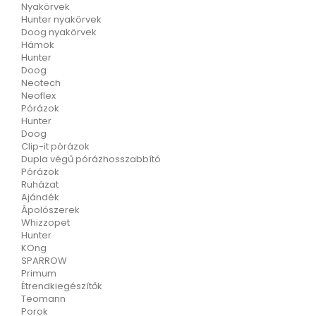
Nyakörvek
Hunter nyakörvek
Doog nyakörvek
Hámok
Hunter
Doog
Neotech
Neoflex
Pórázok
Hunter
Doog
Clip-it pórázok
Dupla végű pórázhosszabbító
Pórázok
Ruházat
Ajándék
Ápolószerek
Whizzopet
Hunter
KOng
SPARROW
Primum
Étrendkiegészítők
Teomann
Porok