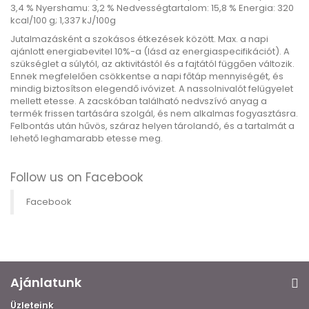
3,4 % Nyershamu: 3,2 % Nedvességtartalom: 15,8 % Energia: 320
kcal/100 g;
1,337 kJ/100g
Jutalmazásként a szokásos étkezések között.
Max. a napi
ajánlott energiabevitel 10%-a (lásd az energiaspecifikációt).
A
szükséglet a súlytól, az aktivitástól és a fajtától függően változik.
Ennek megfelelően csökkentse a napi főtáp mennyiségét, és
mindig biztosítson elegendő ivóvizet.
A nassolnivalót felügyelet
mellett etesse.
A zacskóban található nedvszívó anyag a
termék frissen tartására szolgál, és nem alkalmas fogyasztásra.
Felbontás után hűvös, száraz helyen tárolandó, és a tartalmát a
lehető leghamarabb etesse meg.
Follow us on Facebook
Facebook
Ajánlatunk
Üzleteink