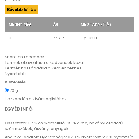
Bővebb leírás
MENNYISÉG
ÁR
MEGTAKARÍTÁS
8
776 Ft‎
-ig
192 Ft‎
Share on Facebook!
Termék eltávolítása a kedvencek közül.
Termék hozzáadása a kedvencekhez
Nyomtatás
Kiszerelés
70 g
Hozzáadás a kívánságlistához
EGYÉB INFÓ
Összetétel
:
57 % csirkemellfilé, 35 % alma, növényi eredetű
származékok, ásványi anyagok
Analitikai adatok
:
Nyersfehérje: 37,0 % Nyersrost: 2,2 % Nyerszsír: