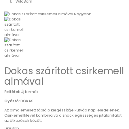
WildBorn
Nagyobb
Dokas szárított csirkemell
almával
Feltétel:
Új termék
Gyártó:
DOKAS
Az alma emellett tápláló kiegészítője kutyád napi eledelének.
Csirkemellfilével kombinálva a snack egészséges jutalomfalat
az étkezések között.
1#=8db