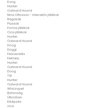
Kong
Hunter
Outward Hound
Nina Ottosson - Interaktív játékok
Rágókák
Plüssök
Forma játékok
Cica játékok
Hunter
Outward Hound
Doog
Doggi
Felszerelés
Fekhely
Hunter
Outward Hound
Doog
Tál
Hunter
Outward Hound
Whizzopet
Biztonság
Útközben
Kiképzés
cica