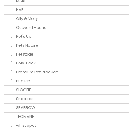
MARP
NAP
Olly & Molly
Outward Hound
Pet's Up
Pets Nature
Petstage
Poly-Pack
Premium Pet Products
Pup Ice
SLOOFIE
Snackies
SPARROW
TEOMANN
whizzopet