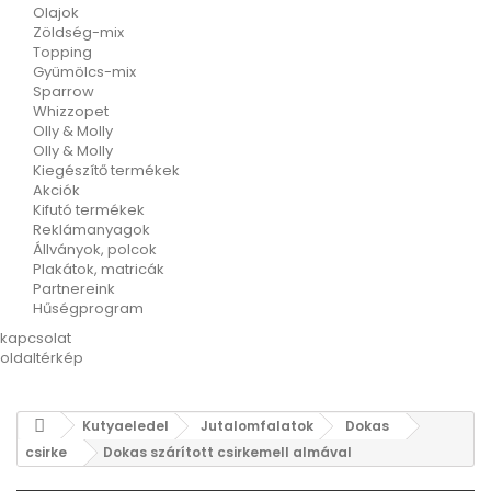
Olajok
Zöldség-mix
Topping
Gyümölcs-mix
Sparrow
Whizzopet
Olly & Molly
Olly & Molly
Kiegészítő termékek
Akciók
Kifutó termékek
Reklámanyagok
Állványok, polcok
Plakátok, matricák
Partnereink
Hűségprogram
kapcsolat
oldaltérkép
Kutyaeledel
Jutalomfalatok
Dokas
csirke
Dokas szárított csirkemell almával