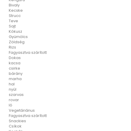
Bivaly
Kecske
Strucc
Teve
Sajt
Kókusz
Gyümölcs
Zöldség
Rizs
Fagyasztva szárított
Dokas
kacsa
csirke
bárány
marha
hal
nyúl
szarvas
rovar
ló
Vegetáriánus
Fagyasztva szárított
Snackies
Csíkok