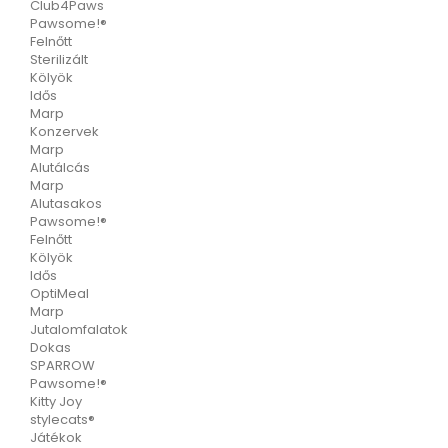
Club4Paws
Pawsome!®
Felnőtt
Sterilizált
Kölyök
Idős
Marp
Konzervek
Marp
Alutálcás
Marp
Alutasakos
Pawsome!®
Felnőtt
Kölyök
Idős
OptiMeal
Marp
Jutalomfalatok
Dokas
SPARROW
Pawsome!®
Kitty Joy
stylecats®
Játékok