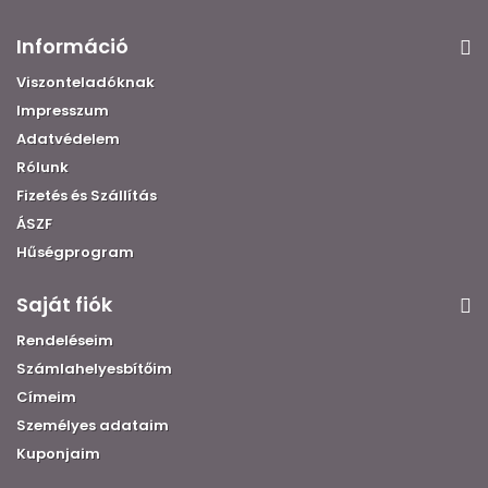
Információ
Viszonteladóknak
Impresszum
Adatvédelem
Rólunk
Fizetés és Szállítás
ÁSZF
Hűségprogram
Saját fiók
Rendeléseim
Számlahelyesbítőim
Címeim
Személyes adataim
Kuponjaim