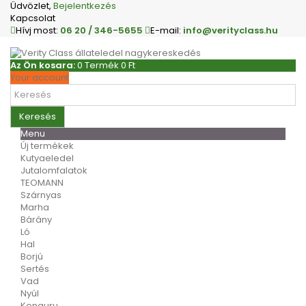
Üdvözlet,
Bejelentkezés
Kapcsolat
Hívj most:
06 20 / 346-5655
E-mail:
info@verityclass.hu
Az Ön kosara:
0
Termék
0 Ft‎
Your account
Keresés
Menu
Új termékek
Kutyaeledel
Jutalomfalatok
TEOMANN
Szárnyas
Marha
Bárány
Ló
Hal
Borjú
Sertés
Vad
Nyúl
Kenguru