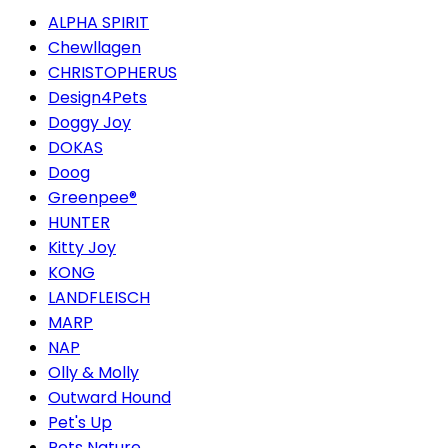
ALPHA SPIRIT
Chewllagen
CHRISTOPHERUS
Design4Pets
Doggy Joy
DOKAS
Doog
Greenpee®
HUNTER
Kitty Joy
KONG
LANDFLEISCH
MARP
NAP
Olly & Molly
Outward Hound
Pet's Up
Pets Nature