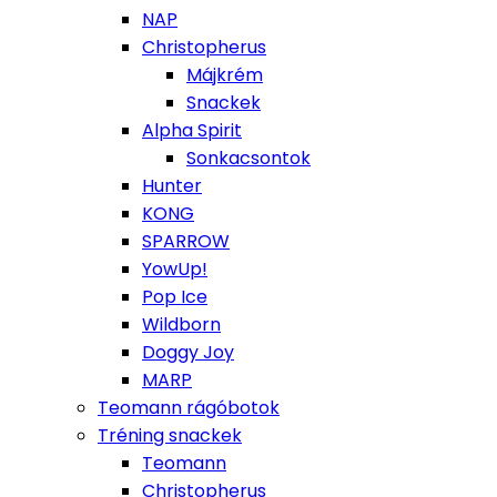
NAP
Christopherus
Májkrém
Snackek
Alpha Spirit
Sonkacsontok
Hunter
KONG
SPARROW
YowUp!
Pop Ice
Wildborn
Doggy Joy
MARP
Teomann rágóbotok
Tréning snackek
Teomann
Christopherus