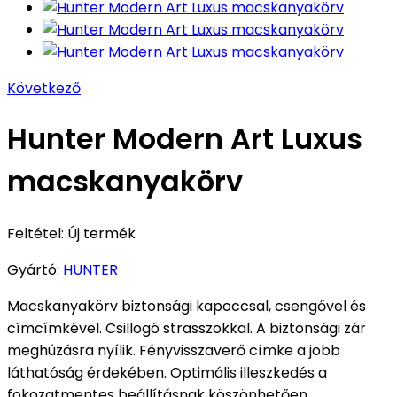
Következő
Hunter Modern Art Luxus
macskanyakörv
Feltétel:
Új termék
Gyártó:
HUNTER
Macskanyakörv biztonsági kapoccsal, csengővel és
címcímkével.
Csillogó strasszokkal.
A biztonsági zár
meghúzásra nyílik.
Fényvisszaverő címke a jobb
láthatóság érdekében
.
Optimális illeszkedés a
fokozatmentes beállításnak köszönhetően.