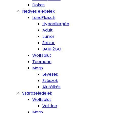
Dokas
Nedves eledelek
LandFleisch
Hypoallergén
Adult
Junior
Senior
BARF2GO
Wolfsblut
Teomann
Marp
Levesek
Szószok
Alutálkás
Szárazeledelek
Wolfsblut
VetLine
Marp