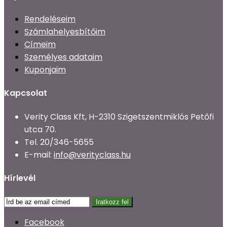
Rendeléseim
Számlahelyesbítőim
Címeim
Személyes adataim
Kuponjaim
Kapcsolat
Verity Class Kft, H-2310 Szigetszentmiklós Petőfi
utca 70.
Tel.
20/346-5655
E-mail:
info@verityclass.hu
Hírlevél
Iratkozz fel
Facebook