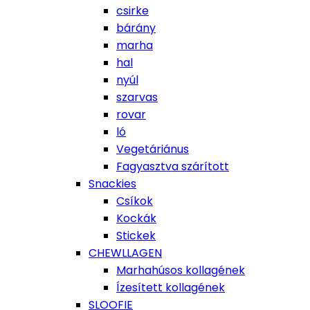
csirke
bárány
marha
hal
nyúl
szarvas
rovar
ló
Vegetáriánus
Fagyasztva szárított
Snackies
Csíkok
Kockák
Stickek
CHEWLLAGEN
Marhahúsos kollagének
Ízesített kollagének
SLOOFIE