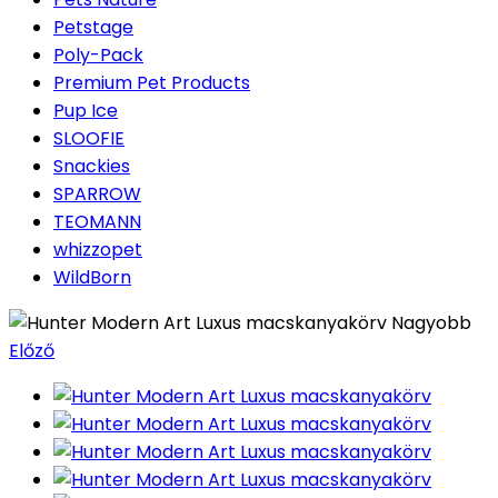
Petstage
Poly-Pack
Premium Pet Products
Pup Ice
SLOOFIE
Snackies
SPARROW
TEOMANN
whizzopet
WildBorn
Nagyobb
Előző