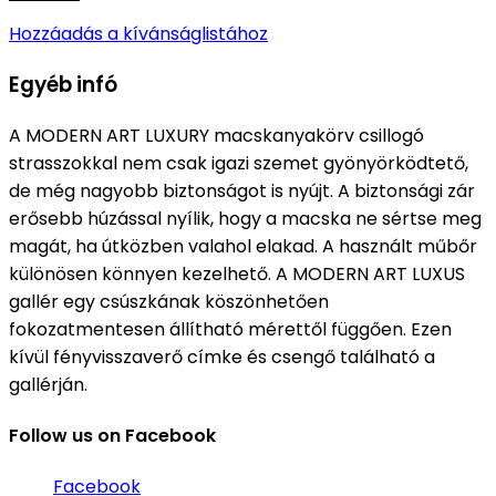
Hozzáadás a kívánságlistához
Egyéb infó
A MODERN ART LUXURY macskanyakörv csillogó
strasszokkal nem csak igazi szemet gyönyörködtető,
de még nagyobb biztonságot is nyújt.
A biztonsági zár
erősebb húzással nyílik, hogy a macska ne sértse meg
magát, ha útközben valahol elakad.
A használt műbőr
különösen könnyen kezelhető.
A MODERN ART LUXUS
gallér egy csúszkának köszönhetően
fokozatmentesen állítható mérettől függően.
Ezen
kívül fényvisszaverő címke és csengő található a
gallérján.
Follow us on Facebook
Facebook