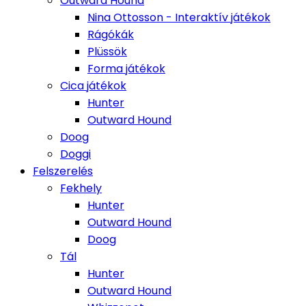
Outward Hound
Nina Ottosson - Interaktív játékok
Rágókák
Plüssök
Forma játékok
Cica játékok
Hunter
Outward Hound
Doog
Doggi
Felszerelés
Fekhely
Hunter
Outward Hound
Doog
Tál
Hunter
Outward Hound