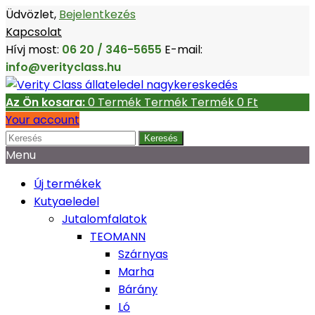
Üdvözlet,
Bejelentkezés
Kapcsolat
Hívj most:
06 20 / 346-5655
E-mail:
info@verityclass.hu
Az Ön kosara:
0
Termék
Termék
Termék
0 Ft‎
Your account
Keresés
Menu
Új termékek
Kutyaeledel
Jutalomfalatok
TEOMANN
Szárnyas
Marha
Bárány
Ló