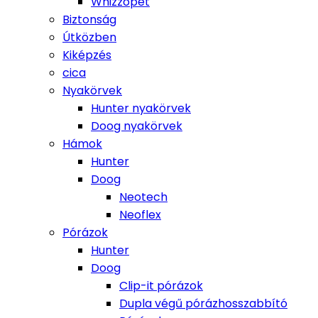
Whizzopet
Biztonság
Útközben
Kiképzés
cica
Nyakörvek
Hunter nyakörvek
Doog nyakörvek
Hámok
Hunter
Doog
Neotech
Neoflex
Pórázok
Hunter
Doog
Clip-it pórázok
Dupla végű pórázhosszabbító