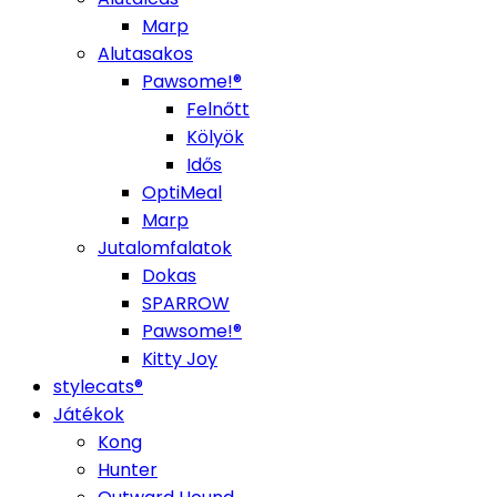
Marp
Alutasakos
Pawsome!®
Felnőtt
Kölyök
Idős
OptiMeal
Marp
Jutalomfalatok
Dokas
SPARROW
Pawsome!®
Kitty Joy
stylecats®
Játékok
Kong
Hunter