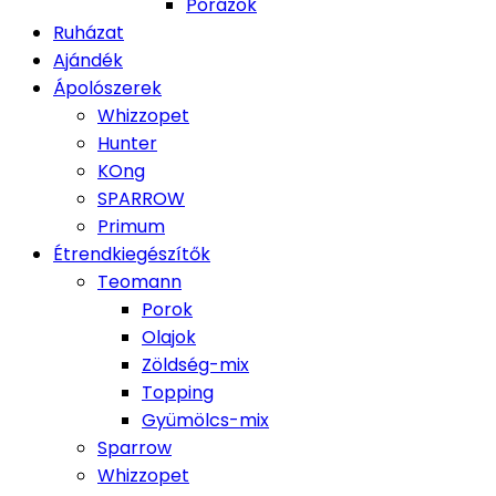
Pórázok
Ruházat
Ajándék
Ápolószerek
Whizzopet
Hunter
KOng
SPARROW
Primum
Étrendkiegészítők
Teomann
Porok
Olajok
Zöldség-mix
Topping
Gyümölcs-mix
Sparrow
Whizzopet