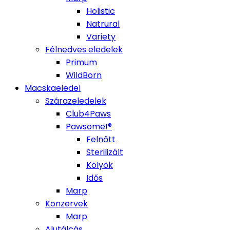
Holistic
Natrural
Variety
Félnedves eledelek
Primum
WildBorn
Macskaeledel
Szárazeledelek
Club4Paws
Pawsome!®
Felnőtt
Sterilizált
Kölyök
Idős
Marp
Konzervek
Marp
Alutálcás