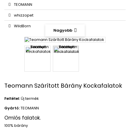
TEOMANN
whizzopet
WildBorn
Nagyobb
Teomann Szárított Bárány Kockafalatok
Feltétel:
Új termék
Gyártó:
TEOMANN
Omlós falatok.
100% bárány