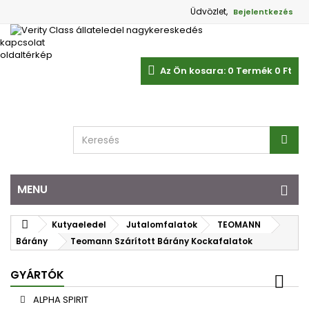
Üdvözlet,
Bejelentkezés
kapcsolat
oldaltérkép
Az Ön kosara:
0
Termék
0 Ft‎
MENU
Kutyaeledel
Jutalomfalatok
TEOMANN
Bárány
Teomann Szárított Bárány Kockafalatok
GYÁRTÓK
ALPHA SPIRIT