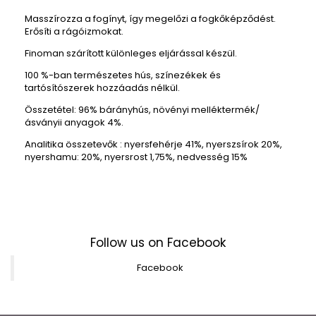
Masszírozza a fogínyt, így megelőzi a fogkőképződést.
Erősíti a rágóizmokat.
Finoman
szárított
különleges eljárással
készül.
100 %-ban természetes
hús
,
színezékek és
tartósítószerek hozzáadás nélkül.
Összetétel
: 96% bárányhús, növényi melléktermék/
ásványii anyagok 4%.
Analitika összetevők
: nyersfehérje 41%, nyerszsírok 20%,
nyershamu: 20%, nyersrost 1,75%, nedvesség 15%
Follow us on Facebook
Facebook