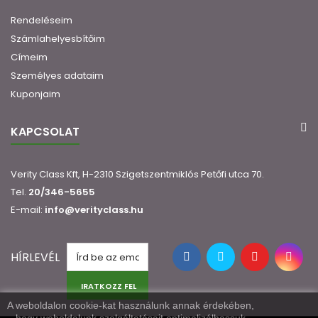
Rendeléseim
Számlahelyesbítőim
Címeim
Személyes adataim
Kuponjaim
KAPCSOLAT
Verity Class Kft, H-2310 Szigetszentmiklós Petőfi utca 70.
Tel.
20/346-5655
E-mail:
info@verityclass.hu
HÍRLEVÉL
IRATKOZZ FEL
A weboldalon cookie-kat használunk annak érdekében,