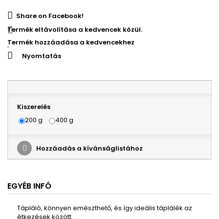
Share on Facebook!
Termék eltávolítása a kedvencek közül.
Termék hozzáadása a kedvencekhez
Nyomtatás
Kiszerelés
200 g
400 g
Hozzáadás a kívánságlistához
EGYÉB INFÓ
T
ápláló,
könnyen emészthető
, és így
ideális
táplálék
az
étkezések között.