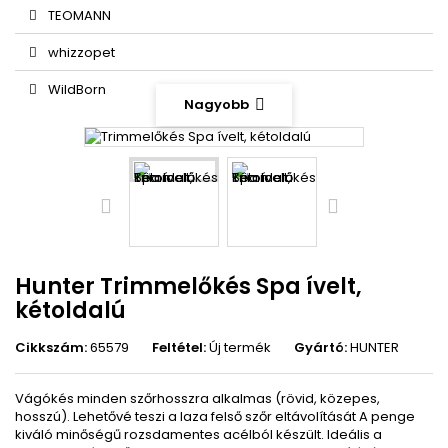
TEOMANN
whizzopet
WildBorn
Nagyobb
Hunter Trimmelőkés Spa ívelt,
kétoldalú
Cikkszám:
65579
Feltétel:
Új termék
Gyártó:
HUNTER
Vágókés minden szőrhosszra alkalmas (rövid, közepes,
hosszú).
Lehetővé teszi a laza felső szőr eltávolítását
A penge
kiváló minőségű rozsdamentes acélból készült.
Ideális a