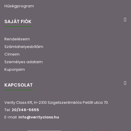
Hűségprogram
SAJÁT FIÓK
Rendeléseim
Számlahelyesbítőim
Címeim
Személyes adataim
Kuponjaim
KAPCSOLAT
Verity Class Kft, H-2310 Szigetszentmiklós Petőfi utca 70.
Tel.
20/346-5655
E-mail:
info@verityclass.hu