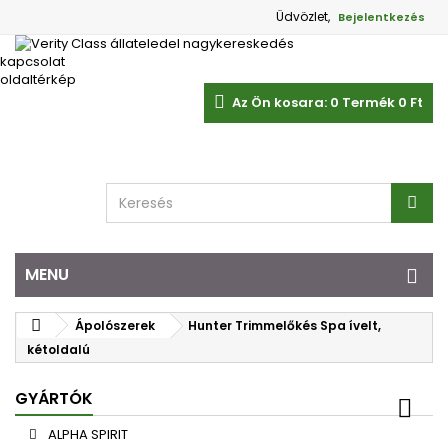
Üdvözlet,
Bejelentkezés
kapcsolat
oldaltérkép
Az Ön kosara:
0
Termék
0 Ft‎
MENU
Ápolószerek
Hunter Trimmelőkés Spa ívelt,
kétoldalú
GYÁRTÓK
ALPHA SPIRIT