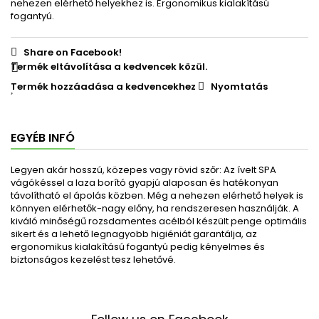
nehezen elérhető helyekhez is.
Ergonomikus kialakítású
fogantyú.
Share on Facebook!
Termék eltávolítása a kedvencek közül.
Termék hozzáadása a kedvencekhez
Nyomtatás
EGYÉB INFÓ
Legyen akár hosszú, közepes vagy rövid szőr: Az ívelt SPA
vágókéssel a laza borító gyapjú alaposan és hatékonyan
távolítható el ápolás közben.
Még a nehezen elérhető helyek is
könnyen elérhetők-nagy előny, ha rendszeresen használják.
A
kiváló minőségű rozsdamentes acélból készült penge optimális
sikert és a lehető legnagyobb higiéniát garantálja, az
ergonomikus kialakítású fogantyú pedig kényelmes és
biztonságos kezelést tesz lehetővé.