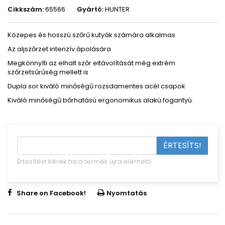
Cikkszám:
65566
Gyártó:
HUNTER
Közepes és hosszú szőrű kutyák számára alkalmas
Az aljszőrzet intenzív ápolására
Megkönnyíti az elhalt szőr eltávolítását még extrém
szőrzetsűrűség mellett is
Dupla sor kiváló minőségű rozsdamentes acél csapok
Kiváló minőségű bőrhatású e
rgonomikus alakú fogantyú.
ÉRTESÍTS!
Értesítést kérek ha a termék újra elérhető.
Share on Facebook!
Nyomtatás