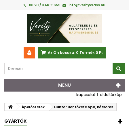
06 20 / 346-5655
info@verityclass.hu
Az Ön kosara:
0
Termék
0 Ft‎
MENU
kapcsolat
oldaltérkép
Ápolószerek
Hunter Bontókefe Spa, kétsoros
GYÁRTÓK