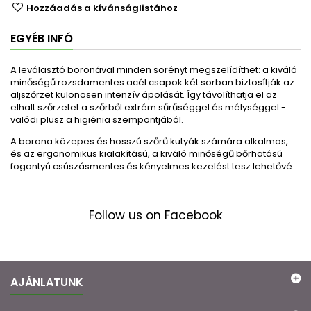
Hozzáadás a kívánságlistához
EGYÉB INFÓ
A leválasztó boronával minden sörényt megszelídíthet: a kiváló
minőségű rozsdamentes acél csapok két sorban biztosítják az
aljszőrzet különösen intenzív ápolását. Így távolíthatja el az
elhalt szőrzetet a szőrből extrém sűrűséggel és mélységgel -
valódi plusz a higiénia szempontjából.
A borona közepes és hosszú szőrű kutyák számára alkalmas,
és az ergonomikus kialakítású, a kiváló minőségű bőrhatású
fogantyú csúszásmentes és kényelmes kezelést tesz lehetővé.
Follow us on Facebook
AJÁNLATUNK