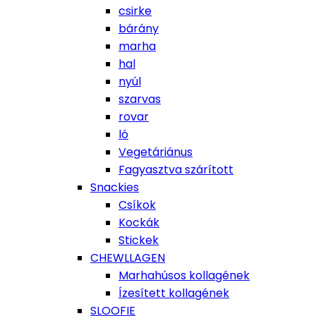
csirke
bárány
marha
hal
nyúl
szarvas
rovar
ló
Vegetáriánus
Fagyasztva szárított
Snackies
Csíkok
Kockák
Stickek
CHEWLLAGEN
Marhahúsos kollagének
Ízesített kollagének
SLOOFIE