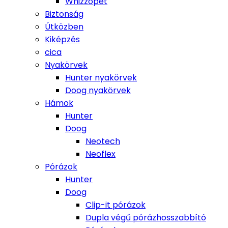
Whizzopet
Biztonság
Útközben
Kiképzés
cica
Nyakörvek
Hunter nyakörvek
Doog nyakörvek
Hámok
Hunter
Doog
Neotech
Neoflex
Pórázok
Hunter
Doog
Clip-it pórázok
Dupla végű pórázhosszabbító