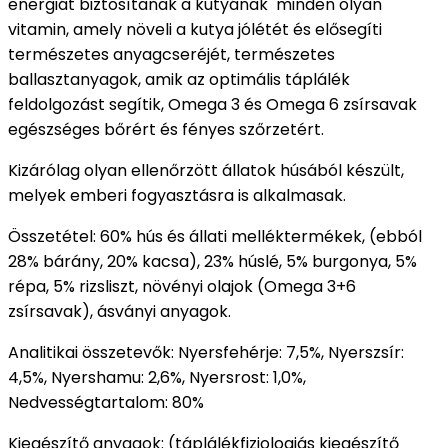
energiát biztosítanak a kutyának minden olyan
vitamin, amely növeli a kutya jólétét és elősegíti
természetes anyagcseréjét, természetes
ballasztanyagok, amik az optimális táplálék
feldolgozást segítik, Omega 3 és Omega 6 zsírsavak
egészséges bőrért és fényes szőrzetért.
Kizárólag olyan ellenőrzött állatok húsából készült,
melyek emberi fogyasztásra is alkalmasak.
Összetétel: 60% hús és állati melléktermékek, (ebból
28% bárány, 20% kacsa), 23% húslé, 5% burgonya, 5%
répa, 5% rizsliszt, növényi olajok (Omega 3+6
zsírsavak), ásványi anyagok.
Analitikai összetevők: Nyersfehérje: 7,5%, Nyerszsír:
4,5%, Nyershamu: 2,6%, Nyersrost: 1,0%,
Nedvességtartalom: 80%
Kiegészítő anyagok: (táplálékfiziologiás kiegészítő