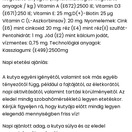
anyagok / kg:) Vitamin A (E672):2500 IE; Vitamin D3
(E671):250 IE; Vitamin E: 25 mg;D(+)-Biotin: 25 μg
Vitamin C (L-Aszkorbinsav): 20 mg. Nyomelemek: Cink
(E6) mint cinkoxid: 20 mg; réz (E4) mint réz(II) szulfát-
Pentahidrát: 1 mg. Jód (E2) mint kálcium jodát,
vízmentes: 0,75 mg. Technológiai anyagok:
Kassziagumi: (E499):2500mg
Napi etetési ajánlás:
A kutya egyéni igényétől, valamint sok más egyéb
tényezőtől függ, például a fajtájától, az életkorától,
napi aktivitásától, valamint tartási körülményeitől. Az
eledel mindig szobahőmérsékletű legyen etetéskor.
Kérjük figyeljen rá, hogy kutyája előtt mindig legyen
elegendő mennyiségben friss víz!
Napi ajánlott adag, a kutya súlya és az eledel