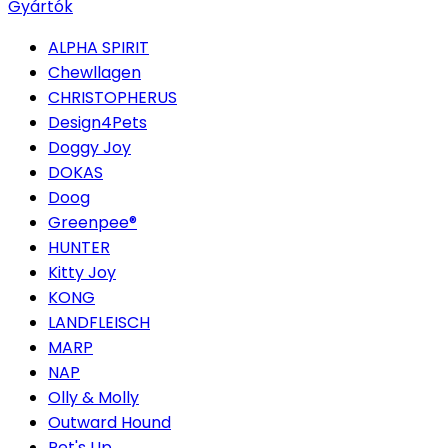
Gyártók
ALPHA SPIRIT
Chewllagen
CHRISTOPHERUS
Design4Pets
Doggy Joy
DOKAS
Doog
Greenpee®
HUNTER
Kitty Joy
KONG
LANDFLEISCH
MARP
NAP
Olly & Molly
Outward Hound
Pet's Up