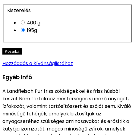
Kiszerelés
400 g
195g
Kosárba
Hozzáadás a kívánságlistához
Egyéb infó
A Landfleisch Pur friss zöldségekkel és friss húsból
készül. Nem tartalmaz mesterséges színező anyagot,
ízfokozót, valamint tartósítószert és szóját sem. Kiváló
minőségű fehérjék, amelyek biztosítják az
anyagcseréhez szükséges aminosavakat és erősítik a
kutyája izomzatát, magas minőségű zsírok, amelyek