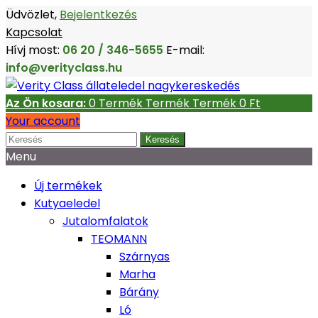
Üdvözlet,
Bejelentkezés
Kapcsolat
Hívj most:
06 20 / 346-5655
E-mail:
info@verityclass.hu
Az Ön kosara:
0
Termék
Termék
Termék
0 Ft‎
Your account
Keresés
Menu
Új termékek
Kutyaeledel
Jutalomfalatok
TEOMANN
Szárnyas
Marha
Bárány
Ló