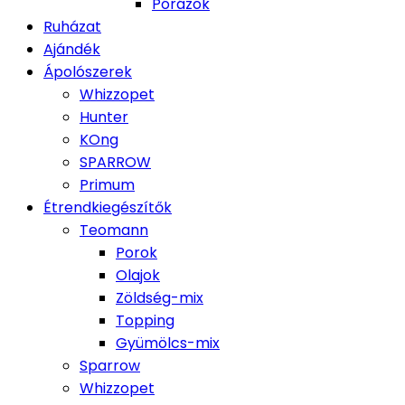
Pórázok
Ruházat
Ajándék
Ápolószerek
Whizzopet
Hunter
KOng
SPARROW
Primum
Étrendkiegészítők
Teomann
Porok
Olajok
Zöldség-mix
Topping
Gyümölcs-mix
Sparrow
Whizzopet