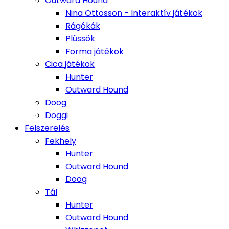
Outward Hound
Nina Ottosson - Interaktív játékok
Rágókák
Plüssök
Forma játékok
Cica játékok
Hunter
Outward Hound
Doog
Doggi
Felszerelés
Fekhely
Hunter
Outward Hound
Doog
Tál
Hunter
Outward Hound