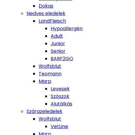
Dokas
Nedves eledelek
LandFleisch
Hypoallergén
Adult
Junior
Senior
BARF2GO
Wolfsblut
Teomann
Marp
Levesek
Szószok
Alutálkás
Szárazeledelek
Wolfsblut
VetLine
Marp