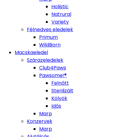
Holistic
Natrural
Variety
Félnedves eledelek
Primum
WildBorn
Macskaeledel
Szárazeledelek
Club4Paws
Pawsome!®
Felnőtt
Sterilizált
Kölyök
Idős
Marp
Konzervek
Marp
Alutálcás