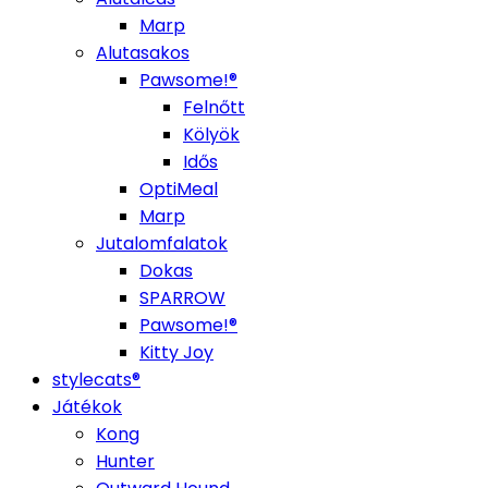
Marp
Alutasakos
Pawsome!®
Felnőtt
Kölyök
Idős
OptiMeal
Marp
Jutalomfalatok
Dokas
SPARROW
Pawsome!®
Kitty Joy
stylecats®
Játékok
Kong
Hunter