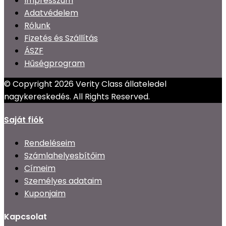
Impresszum
Adatvédelem
Rólunk
Fizetés és Szállítás
ÁSZF
Hűségprogram
© Copyright 2026 Verity Class állateledel
nagykereskedés. All Rights Reserved.
Saját fiók
Rendeléseim
Számlahelyesbítőim
Címeim
Személyes adataim
Kuponjaim
Kapcsolat