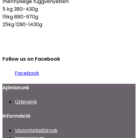
mennyisége függvényében:
5 kg 380-430g
15kg 880-970g
25kg 1290-1430g
Follow us on Facebook
Facebook
Ajánlatunk
Üzleteink
Információ
Viszonteladóknak