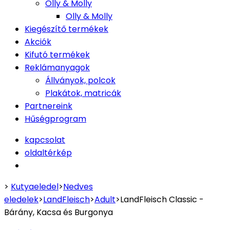
Olly & Molly
Olly & Molly
Kiegészítő termékek
Akciók
Kifutó termékek
Reklámanyagok
Állványok, polcok
Plakátok, matricák
Partnereink
Hűségprogram
kapcsolat
oldaltérkép
>
Kutyaeledel
>
Nedves
eledelek
>
LandFleisch
>
Adult
>
LandFleisch Classic -
Bárány, Kacsa és Burgonya