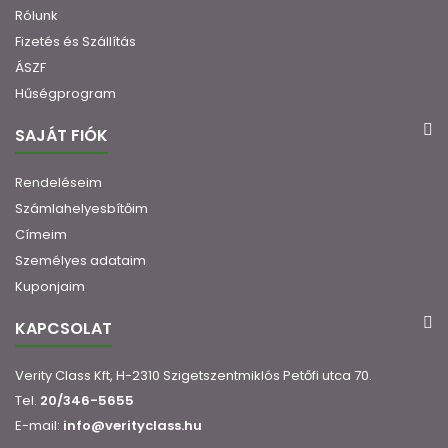
Rólunk
Fizetés és Szállítás
ÁSZF
Hűségprogram
SAJÁT FIÓK
Rendeléseim
Számlahelyesbítőim
Címeim
Személyes adataim
Kuponjaim
KAPCSOLAT
Verity Class Kft, H-2310 Szigetszentmiklós Petőfi utca 70.
Tel.
20/346-5655
E-mail:
info@verityclass.hu