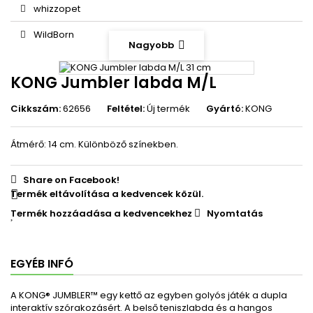
whizzopet
WildBorn
Nagyobb
KONG Jumbler labda M/L
Cikkszám:
62656
Feltétel:
Új termék
Gyártó:
KONG
Átmérő: 14 cm. Különböző színekben.
Share on Facebook!
Termék eltávolítása a kedvencek közül.
Termék hozzáadása a kedvencekhez
Nyomtatás
EGYÉB INFÓ
A KONG® JUMBLER™ egy kettő az egyben golyós játék a dupla
interaktív szórakozásért.
A belső teniszlabda és a hangos