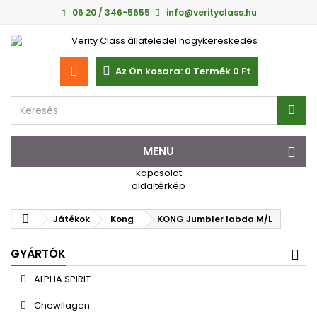
06 20 / 346-5655
info@verityclass.hu
Az Ön kosara:
0
Termék
0 Ft‎
MENU
kapcsolat
oldaltérkép
Játékok
Kong
KONG Jumbler labda M/L
GYÁRTÓK
ALPHA SPIRIT
Chewllagen