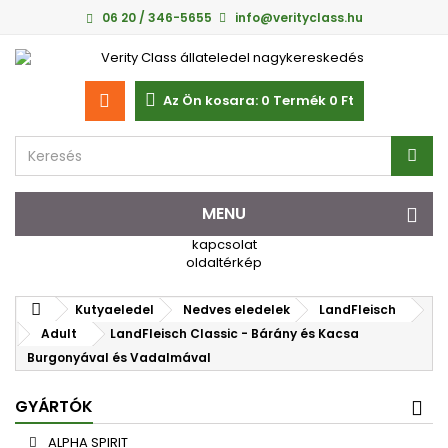
06 20 / 346-5655
info@verityclass.hu
Az Ön kosara:
0
Termék
0 Ft‎
MENU
kapcsolat
oldaltérkép
Kutyaeledel
Nedves eledelek
LandFleisch
Adult
LandFleisch Classic - Bárány és Kacsa
Burgonyával és Vadalmával
GYÁRTÓK
ALPHA SPIRIT