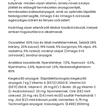
kutyának minden olyan vitamin, amely növeli a kutya
jólétét és elősegíti természetes anyagcseréjét,
természetes ballasztanyagok, amik az optimális táplálék
feldolgozást segítik, Omega 3 és Omega 6 zsírsavak
egészséges bőrért és fényes szőrzetért.
Kizárólag olyan ellenőrzött állatok húsából készült, melyek
emberi fogyasztásra is alkalmasak.
Összetétel: 60% hús és állati melléktermékek, (ebből 28%
bárány, 20% kacsa), 19% húslé, 5% burgonya, 5% répa, 4%
vadalma, 5% rizsliszt, növényi olajok (Omega 3+6
zsírsavak), ásványi anyagok.
Analitikai összetevők: Nyersfehérje: 7,5%, Nyerszsír: 4,5%,
Nyershamu: 2,6%, Nyersrost: 1,0%, Nedvességtartalom:
80%
Kiegészítő anyagok: (táplálékfiziologiás kiegészítő
anyagok / kg:) Vitamin A (E672):2500 IE; Vitamin D3
(E671):250 IE; Vitamin E: 25 mg;D(+)-Biotin: 25 μg Vitamin C
(L-Aszkorbinsav): 20 mg. Nyomelemek: Cink (E6) mint
cinkoxid: 20 mg; réz (E4) mint réz(II) szulfát-Pentahidrát: 1
mg. Jód (E2) mint kálcium jodát, vízmentes: 0,75 mg.
Technológiai anyagok: Kassziagumi: (E499):2500mg