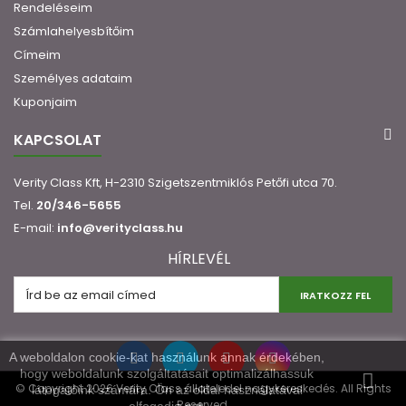
Rendeléseim
Számlahelyesbítőim
Címeim
Személyes adataim
Kuponjaim
KAPCSOLAT
Verity Class Kft, H-2310 Szigetszentmiklós Petőfi utca 70.
Tel.
20/346-5655
E-mail:
info@verityclass.hu
HÍRLEVÉL
IRATKOZZ FEL
A weboldalon cookie-kat használunk annak érdekében,
hogy weboldalunk szolgáltatásait optimalizálhassuk
© Copyright 2026 Verity Class állateledel nagykereskedés. All Rights
látogatóink számára. Ön az oldal használatával
Reserved.