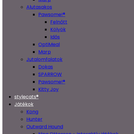
Alutasakos
Pawsome!®
Felnőtt
Kölyök
Idős
OptiMeal
Marp
Jutalomfalatok
Dokas
SPARROW
Pawsome!®
Kitty Joy
stylecats®
Játékok
Kong
Hunter
Outward Hound