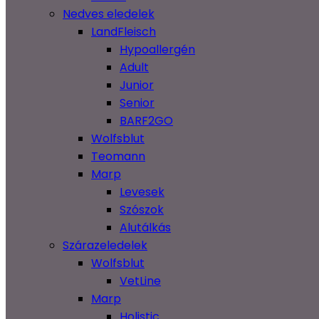
Nedves eledelek
LandFleisch
Hypoallergén
Adult
Junior
Senior
BARF2GO
Wolfsblut
Teomann
Marp
Levesek
Szószok
Alutálkás
Szárazeledelek
Wolfsblut
VetLine
Marp
Holistic