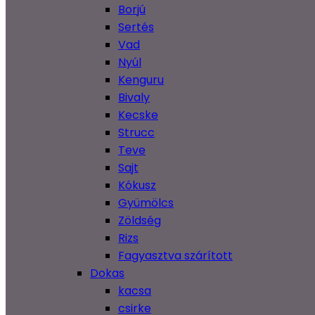
Borjú
Sertés
Vad
Nyúl
Kenguru
Bivaly
Kecske
Strucc
Teve
Sajt
Kókusz
Gyümölcs
Zöldség
Rizs
Fagyasztva szárított
Dokas
kacsa
csirke