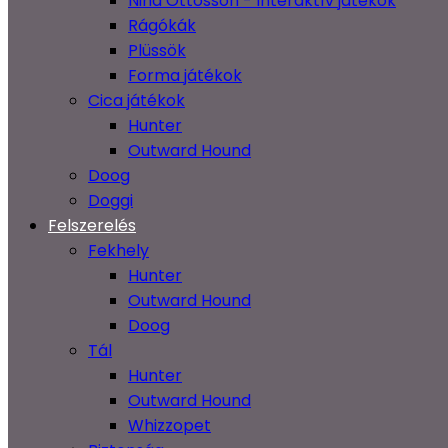
Nina Ottosson - Interaktív játékok
Rágókák
Plüssök
Forma játékok
Cica játékok
Hunter
Outward Hound
Doog
Doggi
Felszerelés
Fekhely
Hunter
Outward Hound
Doog
Tál
Hunter
Outward Hound
Whizzopet