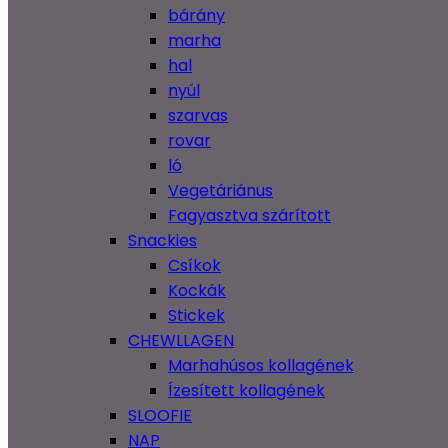
bárány
marha
hal
nyúl
szarvas
rovar
ló
Vegetáriánus
Fagyasztva szárított
Snackies
Csíkok
Kockák
Stickek
CHEWLLAGEN
Marhahúsos kollagének
Ízesített kollagének
SLOOFIE
NAP