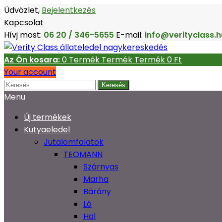
Üdvözlet,
Bejelentkezés
Kapcsolat
Hívj most:
06 20 / 346-5655
E-mail:
info@verityclass.h
Az Ön kosara:
0
Termék
Termék
Termék
0 Ft‎
Your account
Keresés
Menu
Új termékek
Kutyaeledel
Jutalomfalatok
TEOMANN
Szárnyas
Marha
Bárány
Ló
Hal