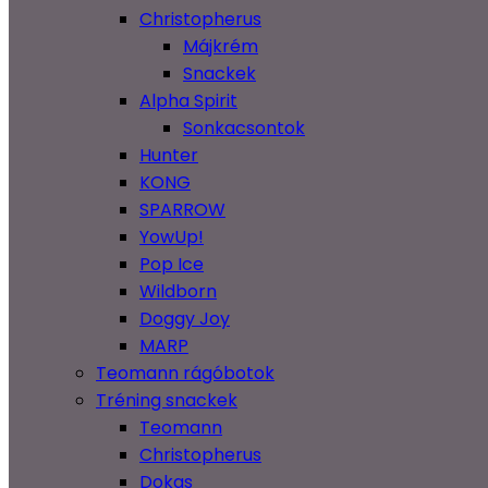
Christopherus
Májkrém
Snackek
Alpha Spirit
Sonkacsontok
Hunter
KONG
SPARROW
YowUp!
Pop Ice
Wildborn
Doggy Joy
MARP
Teomann rágóbotok
Tréning snackek
Teomann
Christopherus
Dokas