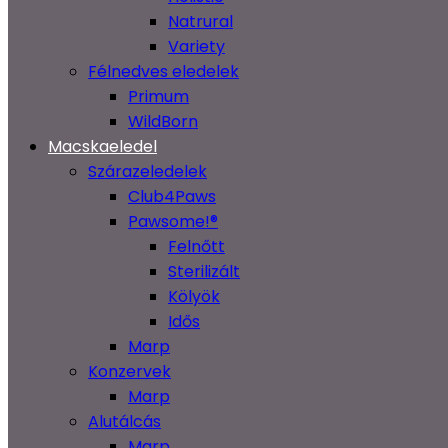
Natrural
Variety
Félnedves eledelek
Primum
WildBorn
Macskaeledel
Szárazeledelek
Club4Paws
Pawsome!®
Felnőtt
Sterilizált
Kölyök
Idős
Marp
Konzervek
Marp
Alutálcás
Marp