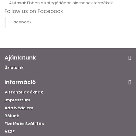
Alutasak
Ebben a kategóriában nincsenek termékek.
Follow us on Facebook
Facebook
Ajánlatunk
Üzleteink
Információ
Viszonteladóknak
Impresszum
Adatvédelem
Rólunk
Fizetés és Szállítás
ÁSZF