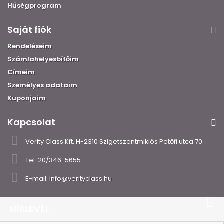
Hűségprogram
Saját fiók
Rendeléseim
Számlahelyesbítőim
Címeim
Személyes adataim
Kuponjaim
Kapcsolat
Verity Class Kft, H-2310 Szigetszentmiklós Petőfi utca 70.
Tel.
20/346-5655
E-mail:
info@verityclass.hu
HÍRLEVÉL