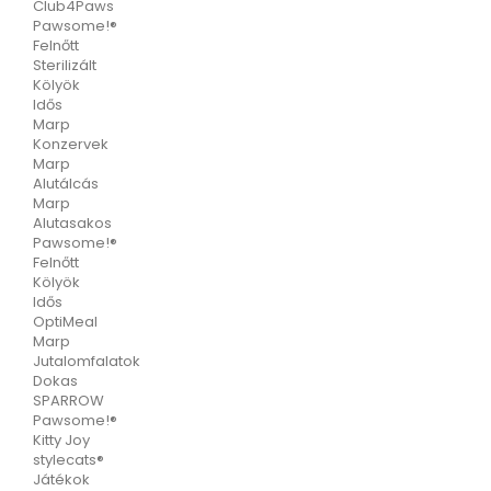
Club4Paws
Pawsome!®
Felnőtt
Sterilizált
Kölyök
Idős
Marp
Konzervek
Marp
Alutálcás
Marp
Alutasakos
Pawsome!®
Felnőtt
Kölyök
Idős
OptiMeal
Marp
Jutalomfalatok
Dokas
SPARROW
Pawsome!®
Kitty Joy
stylecats®
Játékok