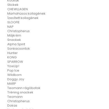
Kockák
Stickek
CHEWLLAGEN
Marhahúsos kollagének
Ízesített kollagének
SLOOFIE
NAP
Christopherus
Májkrém
Snackek
Alpha Spirit
Sonkacsontok
Hunter
KONG
SPARROW
YowUp!
Pop Ice
Wildborn
Doggy Joy
MARP
Teomann rágóbotok
Tréning snackek
Teomann
Christopherus
Dokas