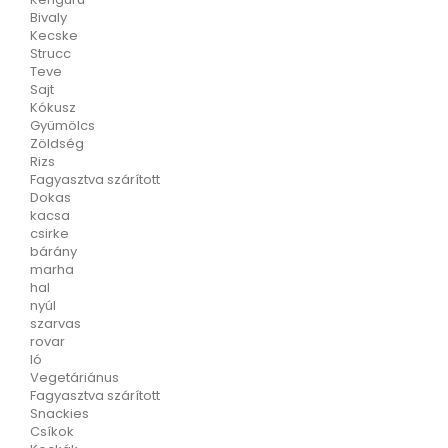
Bivaly
Kecske
Strucc
Teve
Sajt
Kókusz
Gyümölcs
Zöldség
Rizs
Fagyasztva szárított
Dokas
kacsa
csirke
bárány
marha
hal
nyúl
szarvas
rovar
ló
Vegetáriánus
Fagyasztva szárított
Snackies
Csíkok