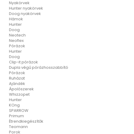
Nyakörvek
Hunter nyakörvek
Doog nyakörvek
Hámok
Hunter
Doog
Neotech
Neoflex
Pórázok
Hunter
Doog
Clip-it pórázok
Dupla végű pórázhosszabbító
Pórázok
Ruházat
Ajándék
Ápolószerek
Whizzopet
Hunter
KOng
SPARROW
Primum
Étrendkiegészítők
Teomann
Porok