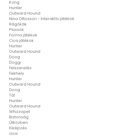
Kong
Hunter
Outward Hound
Nina Ottosson - Interaktív játékok
Rágókák
Plüssök
Forma játékok
Cica játékok
Hunter
Outward Hound
Doog
Doggi
Felszerelés
Fekhely
Hunter
Outward Hound
Doog
Tál
Hunter
Outward Hound
Whizzopet
Biztonság
Útközben
Kiképzés
cica