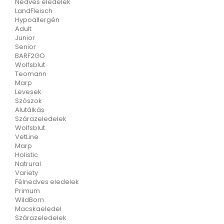
Nedves eledelek
LandFleisch
Hypoallergén
Adult
Junior
Senior
BARF2GO
Wolfsblut
Teomann
Marp
Levesek
Szószok
Alutálkás
Szárazeledelek
Wolfsblut
VetLine
Marp
Holistic
Natrural
Variety
Félnedves eledelek
Primum
WildBorn
Macskaeledel
Szárazeledelek