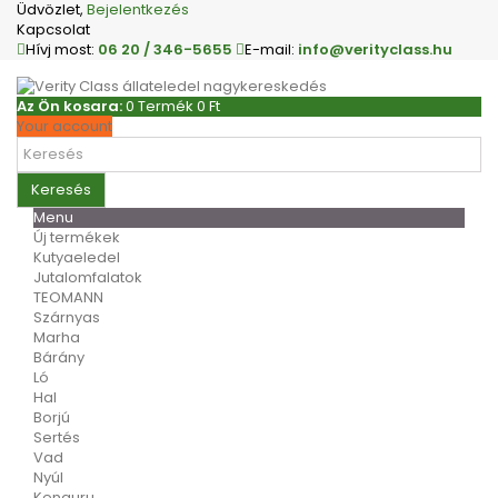
Üdvözlet,
Bejelentkezés
Kapcsolat
Hívj most:
06 20 / 346-5655
E-mail:
info@verityclass.hu
Az Ön kosara:
0
Termék
0 Ft‎
Your account
Keresés
Menu
Új termékek
Kutyaeledel
Jutalomfalatok
TEOMANN
Szárnyas
Marha
Bárány
Ló
Hal
Borjú
Sertés
Vad
Nyúl
Kenguru