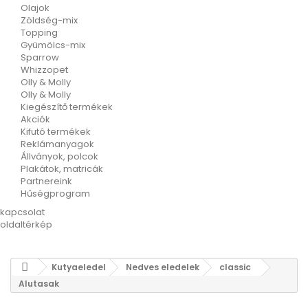
Olajok
Zöldség-mix
Topping
Gyümölcs-mix
Sparrow
Whizzopet
Olly & Molly
Olly & Molly
Kiegészítő termékek
Akciók
Kifutó termékek
Reklámanyagok
Állványok, polcok
Plakátok, matricák
Partnereink
Hűségprogram
kapcsolat
oldaltérkép
Kutyaeledel
Nedves eledelek
classic
Alutasak